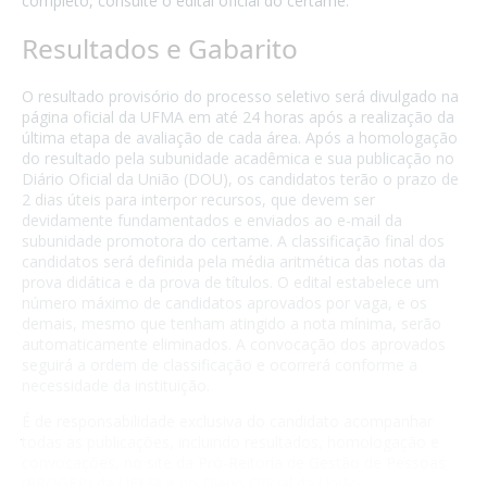
completo, consulte o edital oficial do certame.
Resultados e Gabarito
O resultado provisório do processo seletivo será divulgado na
página oficial da UFMA em até 24 horas após a realização da
última etapa de avaliação de cada área. Após a homologação
do resultado pela subunidade acadêmica e sua publicação no
Diário Oficial da União (DOU), os candidatos terão o prazo de
2 dias úteis para interpor recursos, que devem ser
devidamente fundamentados e enviados ao e-mail da
subunidade promotora do certame. A classificação final dos
candidatos será definida pela média aritmética das notas da
prova didática e da prova de títulos. O edital estabelece um
número máximo de candidatos aprovados por vaga, e os
demais, mesmo que tenham atingido a nota mínima, serão
automaticamente eliminados. A convocação dos aprovados
seguirá a ordem de classificação e ocorrerá conforme a
necessidade da instituição.
É de responsabilidade exclusiva do candidato acompanhar
todas as publicações, incluindo resultados, homologação e
convocações, no site da Pró-Reitoria de Gestão de Pessoas
(PROGEP) da UFMA e no Diário Oficial da União.