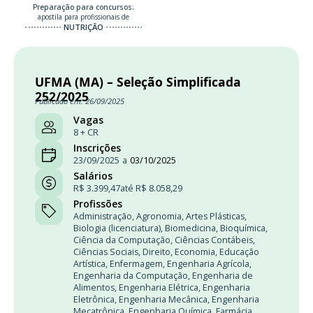
Preparação para concursos:
apostila para profissionais de
NUTRIÇÃO
UFMA (MA) – Seleção Simplificada
252/2025
Publicado em: 26/09/2025
Vagas
8 + CR
Inscrições
23/09/2025
a
03/10/2025
Salários
R$ 3.399,47
até R$ 8.058,29
Profissões
Administração
,
Agronomia
,
Artes Plásticas
,
Biologia (licenciatura)
,
Biomedicina
,
Bioquímica
,
Ciência da Computação
,
Ciências Contábeis
,
Ciências Sociais
,
Direito
,
Economia
,
Educação
Artística
,
Enfermagem
,
Engenharia Agrícola
,
Engenharia da Computação
,
Engenharia de
Alimentos
,
Engenharia Elétrica
,
Engenharia
Eletrônica
,
Engenharia Mecânica
,
Engenharia
Mecatrônica
,
Engenharia Química
,
Farmácia
,