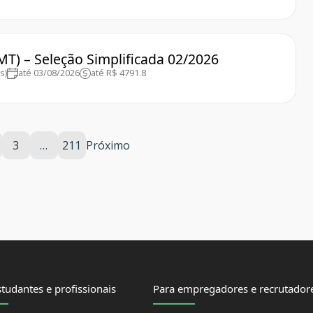
MT) – Seleção Simplificada 02/2026
s)
até 03/08/2026
até R$ 4791.8
3
…
211
Próximo
tudantes e profissionais
Para empregadores e recrutador