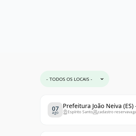
Prefeitura João Neiva (ES)
07
Espírito Santo
cadastro reserva
vaga
ago