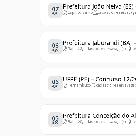
Prefeitura João Neiva (ES)
07
Espírito Santo
cadastro reserva
vaga
ago
Prefeitura Jaborandi (BA)
06
Bahia
cadastro reserva
vaga(s)
at
ago
UFPE (PE) – Concurso 12/
06
Pernambuco
cadastro reserva
vaga(
ago
Prefeitura Conceição do A
05
Bahia
cadastro reserva
vaga(s)
at
ago