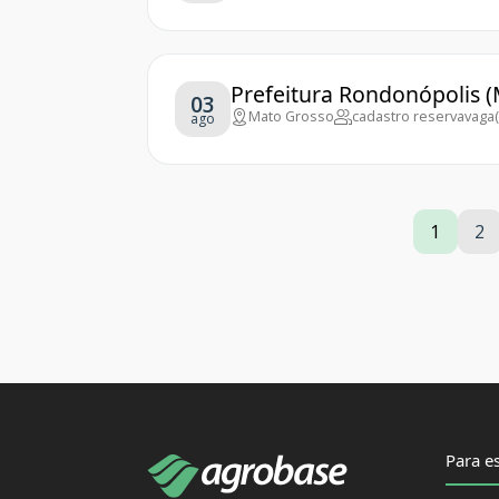
Prefeitura Rondonópolis (
03
Mato Grosso
cadastro reserva
vaga(
ago
1
2
Para es