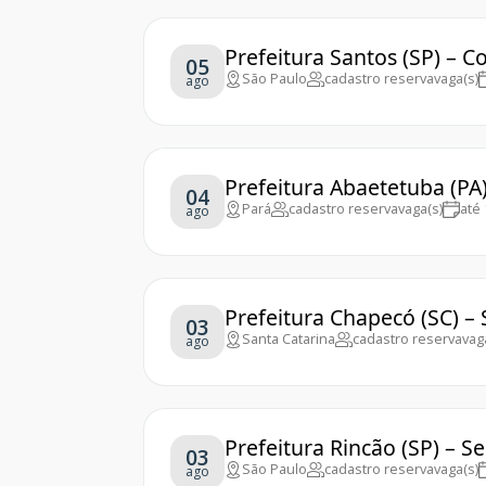
Prefeitura Santos (SP) – 
05
São Paulo
cadastro reserva
vaga(s)
ago
Prefeitura Abaetetuba (PA
04
Pará
cadastro reserva
vaga(s)
até
ago
Prefeitura Chapecó (SC) –
03
Santa Catarina
cadastro reserva
vag
ago
Prefeitura Rincão (SP) – S
03
São Paulo
cadastro reserva
vaga(s)
ago