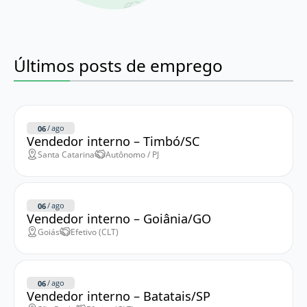
Últimos posts de emprego
/
ago
06
Vendedor interno – Timbó/SC
Santa Catarina
Autônomo / PJ
/
ago
06
Vendedor interno – Goiânia/GO
Goiás
Efetivo (CLT)
/
ago
06
Vendedor interno – Batatais/SP