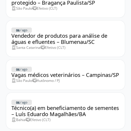
protegido – Bragança Paulista/SP
São Paulo
Efetivo (CLT)
/
ago
06
Vendedor de produtos para análise de
águas e efluentes – Blumenau/SC
Santa Catarina
Efetivo (CLT)
/
ago
06
Vagas médicos veterinários – Campinas/SP
São Paulo
Autônomo / PJ
/
ago
06
Técnico(a) em beneficiamento de sementes
– Luís Eduardo Magalhães/BA
Bahia
Efetivo (CLT)