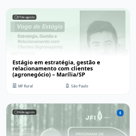
07
de agosto
Estágio em estratégia, gestão e
relacionamento com clientes
(agronegócio) – Marília/SP
MF Rural
São Paulo
06
de agosto