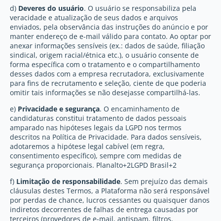
d)
Deveres do usuário
. O usuário se responsabiliza pela
veracidade e atualização de seus dados e arquivos
enviados, pela observância das instruções do anúncio e por
manter endereço de e-mail válido para contato. Ao optar por
anexar informações sensíveis (ex.: dados de saúde, filiação
sindical, origem racial/étnica etc.), o usuário consente de
forma específica com o tratamento e o compartilhamento
desses dados com a empresa recrutadora, exclusivamente
para fins de recrutamento e seleção, ciente de que poderia
omitir tais informações se não desejasse compartilhá-las.
e)
Privacidade e segurança
. O encaminhamento de
candidaturas constitui tratamento de dados pessoais
amparado nas hipóteses legais da LGPD nos termos
descritos na Política de Privacidade. Para dados sensíveis,
adotaremos a hipótese legal cabível (em regra,
consentimento específico), sempre com medidas de
segurança proporcionais. Planalto+2LGPD Brasil+2
f)
Limitação de responsabilidade
. Sem prejuízo das demais
cláusulas destes Termos, a Plataforma não será responsável
por perdas de chance, lucros cessantes ou quaisquer danos
indiretos decorrentes de falhas de entrega causadas por
terceiros (provedores de e-mail, antispam, filtros,