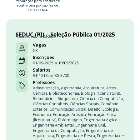
Preparação para concursos:
apostila para profissionais de
ZOOTECNIA
SEDUC (PI) – Seleção Pública 01/2025
Publicado em: 15/08/2025
Vagas
CR
Inscrições
01/09/2025
a
10/09/2025
Salários
R$ 1518
até R$ 3700
Profissões
Administração
,
Agronomia
,
Arquitetura
,
Artes
Cênicas
,
Biblioteconomia
,
Biologia (licenciatura)
,
Biomedicina
,
Bioquímica
,
Ciência da Computação
,
Ciências Contábeis
,
Ciências Sociais
,
Comércio
Exterior
,
Comunicação Social
,
Direito
,
Ecologia
,
Economia
,
Educação Artística
,
Educação Física
(licenciatura)
,
Enfermagem
,
Engenharia Agrícola
,
Engenharia Ambiental
,
Engenharia Civil
,
Engenharia da Computação
,
Engenharia de
Aquicultura
,
Engenharia de Pesca
,
Engenharia de