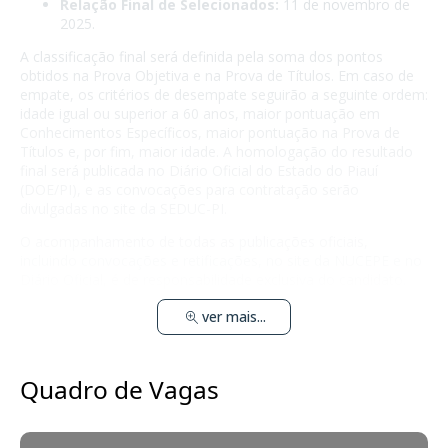
Relação Final de Selecionados:
11 de novembro de
2025.
A classificação final será definida pela soma dos pontos
obtidos na Prova Objetiva e na Prova de Títulos. Em caso de
empate, os critérios de desempate seguirão a seguinte ordem:
idade igual ou superior a 60 anos, maior pontuação em
Conhecimentos Específicos, maior pontuação na Prova de
Títulos e, por fim, maior idade. A homologação do resultado
final será publicada no Diário Oficial do Estado do Piauí
(DOE/PI), e as convocações para contratação serão
divulgadas no site da SEDUC-PI.
O acompanhamento de todas as publicações oficiais,
incluindo convocações e retificações, no site da NUCEPE e no
Diário Oficial, é de responsabilidade exclusiva do candidato.
ver mais...
Quadro de Vagas