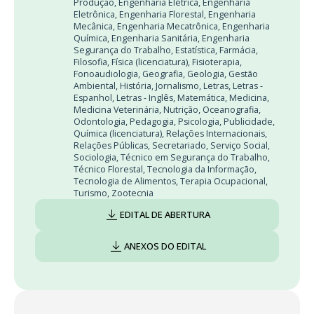
Produção
,
Engenharia Elétrica
,
Engenharia
Eletrônica
,
Engenharia Florestal
,
Engenharia
Mecânica
,
Engenharia Mecatrônica
,
Engenharia
Química
,
Engenharia Sanitária
,
Engenharia
Segurança do Trabalho
,
Estatística
,
Farmácia
,
Filosofia
,
Física (licenciatura)
,
Fisioterapia
,
Fonoaudiologia
,
Geografia
,
Geologia
,
Gestão
Ambiental
,
História
,
Jornalismo
,
Letras
,
Letras -
Espanhol
,
Letras - Inglês
,
Matemática
,
Medicina
,
Medicina Veterinária
,
Nutrição
,
Oceanografia
,
Odontologia
,
Pedagogia
,
Psicologia
,
Publicidade
,
Química (licenciatura)
,
Relações Internacionais
,
Relações Públicas
,
Secretariado
,
Serviço Social
,
Sociologia
,
Técnico em Segurança do Trabalho
,
Técnico Florestal
,
Tecnologia da Informação
,
Tecnologia de Alimentos
,
Terapia Ocupacional
,
Turismo
,
Zootecnia
EDITAL DE ABERTURA
ANEXOS DO EDITAL