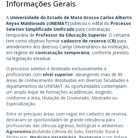
Informações Gerais
A
Universidade do Estado de Mato Grosso Carlos Alberto
Reyes Maldonado (UNEMAT)
publicou o edital do
Processo
Seletivo Simplificado Unificado
para contratação
temporária de
Professor da Educação Superior
. O certame
tem como objetivo formar
cadastro de reserva (CR)
para
atendimento dos diversos Campi Universitários da instituição,
em regime de
contratação temporária
, conforme previsto
na legislação estadual.
O processo seletivo é destinado exclusivamente a
profissionais com
nível superior
, abrangendo mais de 80
áreas de conhecimento distribuídas em diversas faculdades e
departamentos da UNEMAT. As oportunidades contemplam
um amplo leque de formações acadêmicas, exigindo,
conforme a área, titulação de Doutorado, Mestrado ou
Especialização.
Entre as principais áreas com vagas em cadastro de reserva,
destacam-se oportunidades de grande relevância para
profissionais das ciências agrárias, biológicas e ambientais:
Agronomia
(incluindo Ciência do Solo, Extensão Rural e
Fitotecnia),
Medicina Veterinária
,
Zootecnia
(com ênfase