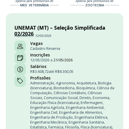
apostila para profissionais de
apostila para profissionais de
MED. VETERINÁRIA
ZOOTECNIA
UNEMAT (MT) – Seleção Simplificada
02/2026
Publicado em: 12/05/2026
Vagas
Cadastro Reserva
Inscrições
12/05/2026
a
21/05/2026
Salários
R$3.608,72
até R$8.300,05
Profissões
Administração
,
Agronomia
,
Arquitetura
,
Biologia
(licenciatura)
,
Biomedicina
,
Bioquímica
,
Ciência da
Computação
,
Ciências Contábeis
,
Ciências
Sociais
,
Comunicação Social
,
Direito
,
Economia
,
Educação Física (licenciatura)
,
Enfermagem
,
Engenharia Agrícola
,
Engenharia Ambiental
,
Engenharia Civil
,
Engenharia de Alimentos
,
Engenharia de Produção
,
Engenharia Elétrica
,
Engenharia Mecânica
,
Engenharia Sanitária
,
Estatística
,
Farmácia
,
Filosofia
,
Física (licenciatura)
,