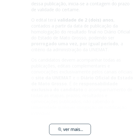
dessa publicação, inicia-se a contagem do prazo
de validade do certame.
O edital terá
validade de 2 (dois) anos
,
contados a partir da data de publicação da
homologação do resultado final no Diário Oficial
do Estado de Mato Grosso, podendo ser
prorrogado uma vez, por igual período
, a
critério da administração da UNEMAT.
Os candidatos devem acompanhar todas as
publicações, editais complementares e
convocações exclusivamente pelos canais oficiais:
o
site da UNEMAT
e o
Diário Oficial do Estado
de Mato Grosso
. É de
responsabilidade
exclusiva do candidato
o acompanhamento de
todas as etapas, prazos, resultados e
convocações publicados, não cabendo à
universidade qualquer obrigação de notificação
individual.
ver mais...