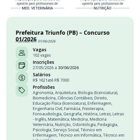
apostila para profissionais de
apostila para profissionais de
MED. VETERINÁRIA
NUTRIÇÃO
Prefeitura Triunfo (PB) – Concurso
01/2026
Publicado em: 01/06/2026
Vagas
102 vagas
Inscrições
27/05/2026
a
30/06/2026
Salários
R$ 1621
até R$ 7000
Profissões
Agronomia
,
Arquitetura
,
Biologia (licenciatura)
,
Biomedicina
,
Ciências Contábeis
,
Direito
,
Educação Física (licenciatura)
,
Enfermagem
,
Engenharia Civil
,
Farmácia
,
Fisioterapia
,
Fonoaudiologia
,
Geografia
,
História
,
Letras
,
Letras
- Inglês
,
Matemática
,
Medicina
,
Medicina
Veterinária
,
Nutrição
,
Odontologia
,
Pedagogia
,
Psicologia
,
Serviço Social
,
Técnico em
Enfermagem
,
Técnico em Informática
,
Técnico em