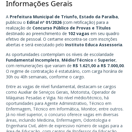
Informações Gerais
A
Prefeitura Municipal de Triunfo, Estado da Paraíba
,
publicou o
Edital nº 01/2026
(com retificação) para a
realização de
Concurso Público de Provas e Títulos
destinado ao preenchimento de
102 vagas
em seu quadro
efetivo de pessoal. O certame encontra-se com inscrições
abertas e será executado pelo
Instituto Educa Assessoria
.
As oportunidades contemplam os níveis de escolaridade
Fundamental Incompleto
,
Médio/Técnico
e
Superior
,
com remunerações que variam de
R$ 1.621,00 a R$ 7.000,00
.
O regime de contratação é estatutário, com carga horária de
30h ou 40h semanais, conforme o cargo.
Entre as vagas de nível fundamental, destacam-se cargos
como Auxiliar de Serviços Gerais, Motorista, Operador de
Máquinas Pesadas e Vigia. No nível médio/técnico, há
oportunidades para Agente Administrativo, Técnico em
Enfermagem, Técnico em Informática, Monitor, entre outros.
Já no nível superior, o concurso oferece vagas em diversas
áreas, incluindo Medicina, Enfermagem, Odontologia e
Engenharia Civil, além de expressivo número de vagas para a
área de Educação, com cargos de Professor da Educação