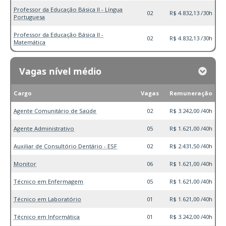
Professor da Educação Básica II - Língua
02
R$ 4.832,13 /30h
Portuguesa
Professor da Educação Básica II -
02
R$ 4.832,13 /30h
Matemática
Vagas nível médio
Cargo
Vagas
Remuneração
Agente Comunitário de Saúde
02
R$ 3.242,00 /40h
Agente Administrativo
05
R$ 1.621,00 /40h
Auxiliar de Consultório Dentário - ESF
02
R$ 2.431,50 /40h
Monitor
06
R$ 1.621,00 /40h
Técnico em Enfermagem
05
R$ 1.621,00 /40h
Técnico em Laboratório
01
R$ 1.621,00 /40h
Técnico em Informática
01
R$ 3.242,00 /40h