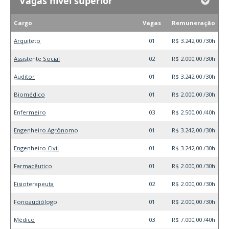
Vagas nível superior
Cargo
Vagas
Remuneração
Arquiteto
01
R$ 3.242,00 /30h
Assistente Social
02
R$ 2.000,00 /30h
Auditor
01
R$ 3.242,00 /30h
Biomédico
01
R$ 2.000,00 /30h
Enfermeiro
03
R$ 2.500,00 /40h
Engenheiro Agrônomo
01
R$ 3.242,00 /30h
Engenheiro Civil
01
R$ 3.242,00 /30h
Farmacêutico
01
R$ 2.000,00 /30h
Fisioterapeuta
02
R$ 2.000,00 /30h
Fonoaudiólogo
01
R$ 2.000,00 /30h
Médico
03
R$ 7.000,00 /40h