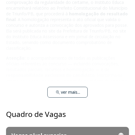
comprovação da regularidade do certame, o Instituto Educa
encaminhará relatório ao Prefeito Constitucional do Município
de Triunfo/PB, que procederá à
homologação do resultado
final
. A homologação representa o ato oficial que valida o
concurso e autoriza a convocação dos aprovados para posse.
Ela será publicada no site da Prefeitura de Triunfo/PB, no site
do Instituto Educa Assessoria e em jornal de circulação no
Estado, servindo como documento comprobatório de
classificação.
Atenção:
o acompanhamento de todas as publicações
oficiais referentes ao concurso — incluindo convocações,
resultados parciais, recursos e homologação — é de
responsabilidade exclusiva do candidato
. Mantenha-se
atento aos canais oficiais durante toda a validade do certame.
ver mais...
Quadro de Vagas