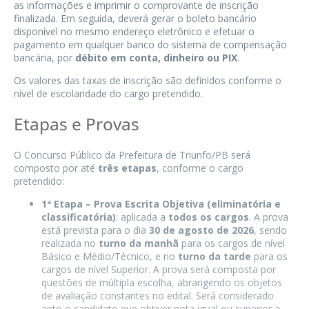
as informações e imprimir o comprovante de inscrição
finalizada. Em seguida, deverá gerar o boleto bancário
disponível no mesmo endereço eletrônico e efetuar o
pagamento em qualquer banco do sistema de compensação
bancária, por
débito em conta, dinheiro ou PIX
.
Os valores das taxas de inscrição são definidos conforme o
nível de escolaridade do cargo pretendido.
Etapas e Provas
O Concurso Público da Prefeitura de Triunfo/PB será
composto por até
três etapas
, conforme o cargo
pretendido:
1ª Etapa – Prova Escrita Objetiva (eliminatória e
classificatória)
: aplicada a
todos os cargos
. A prova
está prevista para o dia
30 de agosto de 2026
, sendo
realizada no
turno da manhã
para os cargos de nível
Básico e Médio/Técnico, e no
turno da tarde
para os
cargos de nível Superior. A prova será composta por
questões de múltipla escolha, abrangendo os objetos
de avaliação constantes no edital. Será considerado
apto o candidato que obtiver nota igual ou superior a