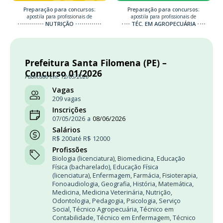
Preparação para concursos:
Preparação para concursos:
apostila para profissionais de
apostila para profissionais de
NUTRIÇÃO
TÉC. EM AGROPECUÁRIA
Prefeitura Santa Filomena (PE) –
Concurso 01/2026
Publicado em: 12/05/2026
Vagas
209 vagas
Inscrições
07/05/2026
a
08/06/2026
Salários
R$ 200
até R$ 12000
Profissões
Biologia (licenciatura)
,
Biomedicina
,
Educação
Física (bacharelado)
,
Educação Física
(licenciatura)
,
Enfermagem
,
Farmácia
,
Fisioterapia
,
Fonoaudiologia
,
Geografia
,
História
,
Matemática
,
Medicina
,
Medicina Veterinária
,
Nutrição
,
Odontologia
,
Pedagogia
,
Psicologia
,
Serviço
Social
,
Técnico Agropecuária
,
Técnico em
Contabilidade
,
Técnico em Enfermagem
,
Técnico