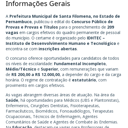
Informações Gerais
A
Prefeitura Municipal de Santa Filomena, no Estado de
Pernambuco
, publicou o edital do
Concurso Público de
Provas e Provas e Títulos
para o preenchimento de
209
vagas
em cargos efetivos do quadro permanente de pessoal
do município. O certame é organizado pelo
IDHTEC –
Instituto de Desenvolvimento Humano e Tecnológico
e
encontra-se com
inscrições abertas
.
O concurso oferece oportunidades para candidatos de todos
os níveis de escolaridade:
Fundamental Incompleto
,
Médio/Técnico
e
Superior
, com remunerações que variam
de
R$ 200,00 a R$ 12.000,00
, a depender do cargo e da carga
horária. O regime de contratação é
estatutário
, com
provimento em cargos efetivos.
As vagas abrangem diversas áreas de atuação. Na área da
Saúde
, há oportunidades para Médicos (UBS e Plantonistas),
Enfermeiros, Cirurgiões Dentistas, Fisioterapeutas,
Farmacêuticos, Biomédicos, Fonoaudiólogos, Terapeutas
Ocupacionais, Técnicos de Enfermagem, Agentes
Comunitários de Saúde e Agentes de Combate às Endemias.
Na
Educação
, destacam-se vagas para Professores de