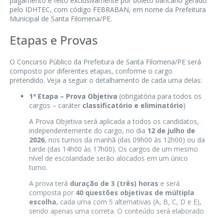
pagamento é feito exclusivamente por boleto bancário gerado
pelo IDHTEC, com código FEBRABAN, em nome da Prefeitura
Municipal de Santa Filomena/PE.
Etapas e Provas
O Concurso Público da Prefeitura de Santa Filomena/PE será
composto por diferentes etapas, conforme o cargo
pretendido. Veja a seguir o detalhamento de cada uma delas:
1ª Etapa – Prova Objetiva
(obrigatória para todos os
cargos – caráter
classificatório e eliminatório
)
A Prova Objetiva será aplicada a todos os candidatos,
independentemente do cargo, no dia
12 de julho de
2026
, nos turnos da manhã (das 09h00 às 12h00) ou da
tarde (das 14h00 às 17h00). Os cargos de um mesmo
nível de escolaridade serão alocados em um único
turno.
A prova terá
duração de 3 (três) horas
e será
composta por
40 questões objetivas de múltipla
escolha
, cada uma com 5 alternativas (A, B, C, D e E),
sendo apenas uma correta. O conteúdo será elaborado