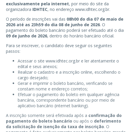
exclusivamente pela internet
, por meio do site da
organizadora
IDHTEC
, no endereço
www.idhtec.org.br
.
O período de inscrições vai das
08h00 do dia 07 de maio de
2026 até as 23h59 do dia 08 de junho de 2026
. O
pagamento do boleto bancário poderá ser efetuado até o dia
09 de junho de 2026
, dentro do horário bancário oficial.
Para se inscrever, o candidato deve seguir os seguintes
passos:
Acessar o site
www.idhtec.org.br
e ler atentamente o
edital e seus anexos;
Realizar o cadastro e a inscrição online, escolhendo o
cargo desejado;
Gerar e imprimir o boleto bancário, verificando se
constam nome e endereço corretos;
Efetuar o pagamento do boleto em qualquer agência
bancária, correspondente bancário ou por meio de
aplicativo bancário (internet banking).
A inscrição somente será efetivada após a
confirmação do
pagamento do boleto bancário
ou após o
deferimento
da solicitação de isenção da taxa de inscrição
. O