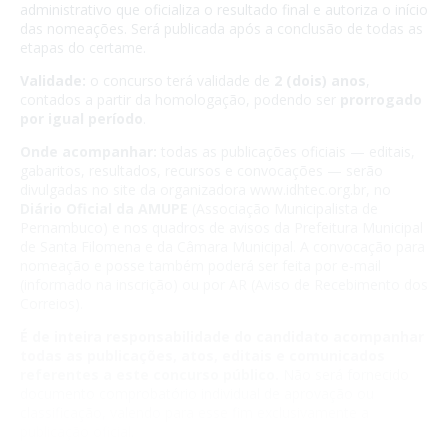
administrativo que oficializa o resultado final e autoriza o início
das nomeações. Será publicada após a conclusão de todas as
etapas do certame.
Validade:
o concurso terá validade de
2 (dois) anos
,
contados a partir da homologação, podendo ser
prorrogado
por igual período
.
Onde acompanhar:
todas as publicações oficiais — editais,
gabaritos, resultados, recursos e convocações — serão
divulgadas no site da organizadora
www.idhtec.org.br
, no
Diário Oficial da AMUPE
(Associação Municipalista de
Pernambuco) e nos quadros de avisos da Prefeitura Municipal
de Santa Filomena e da Câmara Municipal. A convocação para
nomeação e posse também poderá ser feita por e-mail
(informado na inscrição) ou por AR (Aviso de Recebimento dos
Correios).
É de inteira responsabilidade do candidato acompanhar
todas as publicações, atos, editais e comunicados
referentes a este concurso público.
Não será fornecido
documento comprobatório individual de aprovação ou
classificação, valendo para esse fim exclusivamente a
publicação oficial.