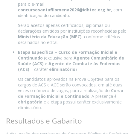
para o e-mail
concursosantafilomena2026@idhtec.org.br
, com
identificação do candidato.
Serão aceitos apenas certificados, diplomas ou
declarações emitidos por instituições reconhecidas pelo
Ministério da Educação (MEC)
, conforme critérios
detalhados no edital.
Etapa Específica – Curso de Formação Inicial e
Continuado
(exclusiva para
Agente Comunitário de
Saúde (ACS)
e
Agente de Combate às Endemias
(ACE)
– caráter
eliminatório
)
Os candidatos aprovados na Prova Objetiva para os
cargos de ACS e ACE serão convocados, em até duas
vezes o número de vagas, para a realização do
Curso
de Formação Inicial e Continuado
. A presença é
obrigatória
e a etapa possui caráter exclusivamente
eliminatório.
Resultados e Gabarito
A divulgação dos resultados do Concurso Público da Prefeitura