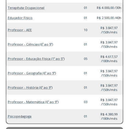
Terapêuta Ocupacional
01
R$ 4.000,00 /30h
Educador Físico
01
R$ 2.500,00 /40h
R$ 3.847,97
Professor - AEE
10
/150h/mês
R$ 3.847,97
Professor - Ciências (6º ao 9º)
01
/150h/mês
R$ 4.617,57
Professor - Educação Física (1º ao 5º)
05
/180h/mês
R$ 3.847,97
Professor - Geografia (6º ao 9º)
01
/150h/mês
R$ 3.847,97
Professor - História (6º ao 9º)
01
/150h/mês
R$ 3.847,97
Professor - Matemática (6º ao 9º)
03
/150h/mês
R$ 4.380,99
Psicopedagoga
01
/180h/mês