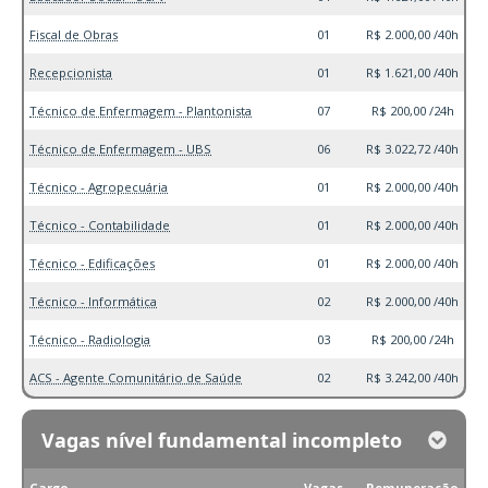
Fiscal de Obras
01
R$ 2.000,00 /40h
Recepcionista
01
R$ 1.621,00 /40h
Técnico de Enfermagem - Plantonista
07
R$ 200,00 /24h
Técnico de Enfermagem - UBS
06
R$ 3.022,72 /40h
Técnico - Agropecuária
01
R$ 2.000,00 /40h
Técnico - Contabilidade
01
R$ 2.000,00 /40h
Técnico - Edificações
01
R$ 2.000,00 /40h
Técnico - Informática
02
R$ 2.000,00 /40h
Técnico - Radiologia
03
R$ 200,00 /24h
ACS - Agente Comunitário de Saúde
02
R$ 3.242,00 /40h
Vagas nível fundamental incompleto
Cargo
Vagas
Remuneração