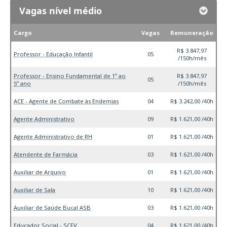
Vagas nível médio
Cargo
Vagas
Remuneração
R$ 3.847,97
Professor - Educação Infantil
05
/150h/mês
Professor - Ensino Fundamental de 1º ao
R$ 3.847,97
05
5º ano
/150h/mês
ACE - Agente de Combate às Endemias
04
R$ 3.242,00 /40h
Agente Administrativo
09
R$ 1.621,00 /40h
Agente Administrativo de RH
01
R$ 1.621,00 /40h
Atendente de Farmácia
03
R$ 1.621,00 /40h
Auxiliar de Arquivo
01
R$ 1.621,00 /40h
Auxiliar de Sala
10
R$ 1.621,00 /40h
Auxiliar de Saúde Bucal ASB
03
R$ 1.621,00 /40h
Educador Social - SCFV
04
R$ 1.621,00 /40h