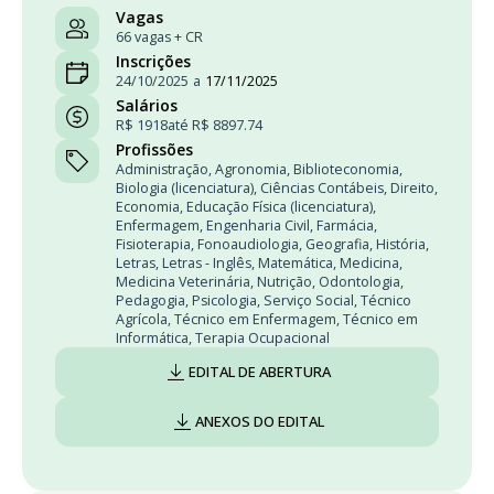
Vagas
66 vagas + CR
Inscrições
24/10/2025
a
17/11/2025
Salários
R$ 1918
até R$ 8897.74
Profissões
Administração
,
Agronomia
,
Biblioteconomia
,
Biologia (licenciatura)
,
Ciências Contábeis
,
Direito
,
Economia
,
Educação Física (licenciatura)
,
Enfermagem
,
Engenharia Civil
,
Farmácia
,
Fisioterapia
,
Fonoaudiologia
,
Geografia
,
História
,
Letras
,
Letras - Inglês
,
Matemática
,
Medicina
,
Medicina Veterinária
,
Nutrição
,
Odontologia
,
Pedagogia
,
Psicologia
,
Serviço Social
,
Técnico
Agrícola
,
Técnico em Enfermagem
,
Técnico em
Informática
,
Terapia Ocupacional
EDITAL DE ABERTURA
ANEXOS DO EDITAL