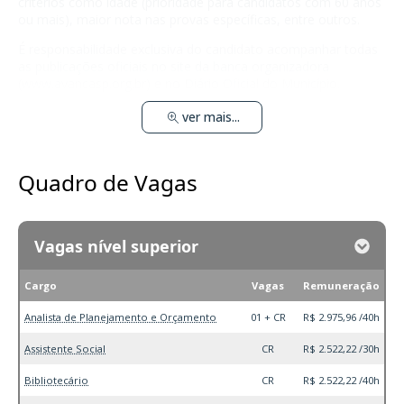
critérios como idade (prioridade para candidatos com 60 anos
ou mais), maior nota nas provas específicas, entre outros.
É responsabilidade exclusiva do candidato acompanhar todas
as publicações oficiais no site da banca organizadora
(
www.avancasp.org.br
) e no Diário Oficial do Município.
ver mais...
Quadro de Vagas
Vagas nível superior
Cargo
Vagas
Remuneração
Analista de Planejamento e Orçamento
01 + CR
R$ 2.975,96 /40h
Assistente Social
CR
R$ 2.522,22 /30h
Bibliotecário
CR
R$ 2.522,22 /40h