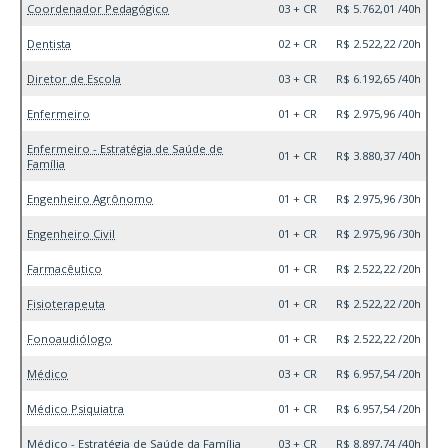
Coordenador Pedagógico
03 + CR
R$ 5.762,01 /40h
Dentista
02 + CR
R$ 2.522,22 /20h
Diretor de Escola
03 + CR
R$ 6.192,65 /40h
Enfermeiro
01 + CR
R$ 2.975,96 /40h
Enfermeiro - Estratégia de Saúde de
01 + CR
R$ 3.880,37 /40h
Família
Engenheiro Agrônomo
01 + CR
R$ 2.975,96 /30h
Engenheiro Civil
01 + CR
R$ 2.975,96 /30h
Farmacêutico
01 + CR
R$ 2.522,22 /20h
Fisioterapeuta
01 + CR
R$ 2.522,22 /20h
Fonoaudiólogo
01 + CR
R$ 2.522,22 /20h
Médico
03 + CR
R$ 6.957,54 /20h
Médico Psiquiatra
01 + CR
R$ 6.957,54 /20h
Médico - Estratégia de Saúde da Família
03 + CR
R$ 8.897,74 /40h