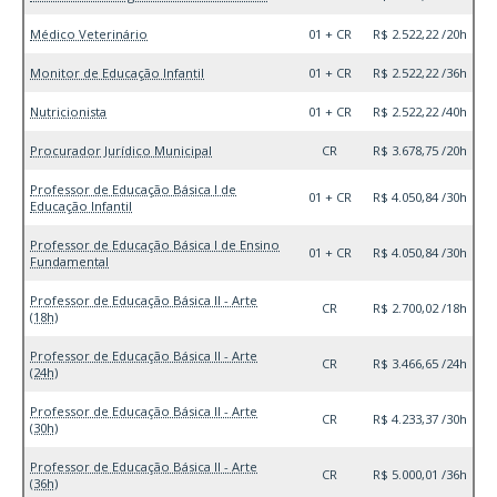
Médico Veterinário
01 + CR
R$ 2.522,22 /20h
Monitor de Educação Infantil
01 + CR
R$ 2.522,22 /36h
Nutricionista
01 + CR
R$ 2.522,22 /40h
Procurador Jurídico Municipal
CR
R$ 3.678,75 /20h
Professor de Educação Básica I de
01 + CR
R$ 4.050,84 /30h
Educação Infantil
Professor de Educação Básica I de Ensino
01 + CR
R$ 4.050,84 /30h
Fundamental
Professor de Educação Básica II - Arte
CR
R$ 2.700,02 /18h
(18h)
Professor de Educação Básica II - Arte
CR
R$ 3.466,65 /24h
(24h)
Professor de Educação Básica II - Arte
CR
R$ 4.233,37 /30h
(30h)
Professor de Educação Básica II - Arte
CR
R$ 5.000,01 /36h
(36h)