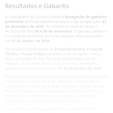
Resultados e Gabarito
O cronograma do concurso prevê a
divulgação do gabarito
preliminar
da Prova Objetiva no mesmo dia da aplicação,
07
de dezembro de 2025
. Os candidatos poderão interpor
recursos nos dias
08 e 09 de dezembro
. O gabarito definitivo
e o resultado preliminar da Prova Objetiva serão publicados
em
12 de janeiro de 2026
.
Os resultados preliminares da
Prova Discursiva
,
Prova de
Títulos
e
Prova Prática
também serão divulgados nessa
data, com prazo de dois dias úteis para interposição de
recursos. As decisões sobre os recursos e os resultados
definitivos estão previstos para até
26 de janeiro de 2026
.
A classificação final será homologada pela Prefeitura de Potim
e publicada no Diário Oficial do Município. A homologação
parcial poderá ocorrer para cargos que não possuam outras
fases. A convocação dos aprovados será feita conforme a
necessidade da Administração, respeitando a ordem de
classificação e o prazo de validade do concurso.
Em caso de empate na pontuação final, serão aplicados