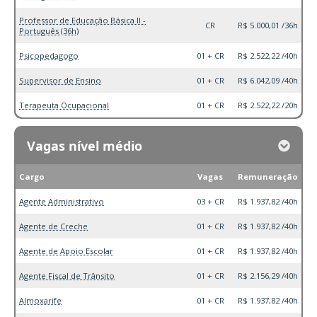
Professor de Educação Básica II -
CR
R$ 5.000,01 /36h
Português (36h)
Psicopedagogo
01 + CR
R$ 2.522,22 /40h
Supervisor de Ensino
01 + CR
R$ 6.042,09 /40h
Terapeuta Ocupacional
01 + CR
R$ 2.522,22 /20h
Vagas nível médio
Cargo
Vagas
Remuneração
Agente Administrativo
03 + CR
R$ 1.937,82 /40h
Agente de Creche
01 + CR
R$ 1.937,82 /40h
Agente de Apoio Escolar
01 + CR
R$ 1.937,82 /40h
Agente Fiscal de Trânsito
01 + CR
R$ 2.156,29 /40h
Almoxarife
01 + CR
R$ 1.937,82 /40h