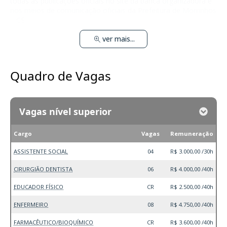
todas as publicações oficiais no site da banca organizadora e
nos meios de comunicação oficiais da Prefeitura de Morrinhos
– CE.
ver mais...
Quadro de Vagas
Vagas nível superior
Cargo
Vagas
Remuneração
ASSISTENTE SOCIAL
04
R$ 3.000,00 /30h
CIRURGIÃO DENTISTA
06
R$ 4.000,00 /40h
EDUCADOR FÍSICO
CR
R$ 2.500,00 /40h
ENFERMEIRO
08
R$ 4.750,00 /40h
FARMACÊUTICO/BIOQUÍMICO
CR
R$ 3.600,00 /40h