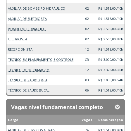
AUXILIAR DE BOMBEIRO HIDRÁULICO
02
R$ 1.518,00 /40h
AUXILIAR DE ELETRICISTA
02
R$ 1.518,00 /40h
BOMBEIRO HIDRÁULICO
02
R$ 2.500,00 /40h
ELETRICISTA
02
R$ 2.500,00 /40h
RECEPCIONISTA
12
R$ 1.518,00 /40h
TÉCNICO EM PLANEJAMENTO E CONTROLE
CR
R$ 3.000,00 /40h
TÉCNICO DE ENFERMAGEM
12
R$ 3.325,00 /40h
TÉCNICO DE RADIOLOGIA
03
R$ 3.036,00 /24h
TÉCNICO DE SAÚDE BUCAL
06
R$ 1.518,00 /40h
Vagas nível fundamental completo
Cargo
Vagas
Remuneração
AUXILIAR DE SERVIÇOS GERAIS
74
R$ 1.518,00 /40h