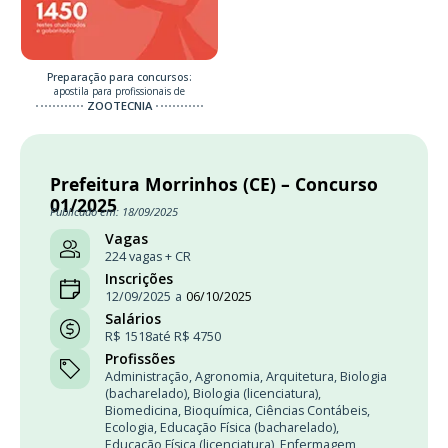
Preparação para concursos:
apostila para profissionais de
ZOOTECNIA
Prefeitura Morrinhos (CE) – Concurso
01/2025
Publicado em: 18/09/2025
Vagas
224 vagas + CR
Inscrições
12/09/2025
a
06/10/2025
Salários
R$ 1518
até R$ 4750
Profissões
Administração
,
Agronomia
,
Arquitetura
,
Biologia
(bacharelado)
,
Biologia (licenciatura)
,
Biomedicina
,
Bioquímica
,
Ciências Contábeis
,
Ecologia
,
Educação Física (bacharelado)
,
Educação Física (licenciatura)
,
Enfermagem
,