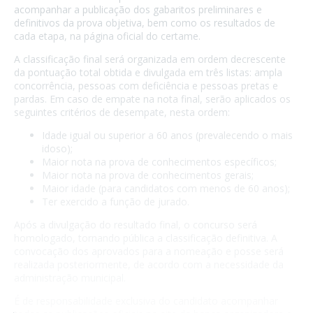
acompanhar a publicação dos gabaritos preliminares e
definitivos da prova objetiva, bem como os resultados de
cada etapa, na página oficial do certame.
A classificação final será organizada em ordem decrescente
da pontuação total obtida e divulgada em três listas: ampla
concorrência, pessoas com deficiência e pessoas pretas e
pardas. Em caso de empate na nota final, serão aplicados os
seguintes critérios de desempate, nesta ordem:
Idade igual ou superior a 60 anos (prevalecendo o mais
idoso);
Maior nota na prova de conhecimentos específicos;
Maior nota na prova de conhecimentos gerais;
Maior idade (para candidatos com menos de 60 anos);
Ter exercido a função de jurado.
Após a divulgação do resultado final, o concurso será
homologado, tornando pública a classificação definitiva. A
convocação dos aprovados para a nomeação e posse será
realizada posteriormente, de acordo com a necessidade da
administração municipal.
É de responsabilidade exclusiva do candidato acompanhar