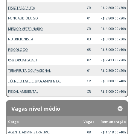
FISIOTERAPEUTA
CR
R$ 2.800,00 /30h
FONOAUDIÓLOGO
01
R$ 2.800,00 /20h
MÉDICO VETERINÁRIO
CR
R$ 4.000,00 /40h
NUTRICIONISTA
03
R$ 3.000,00 /30h
PSICÓLOGO
05
R$ 3.000,00 /40h
PSICOPEDAGOGO
02
R$ 2.433,88 /20h
TERAPEUTA OCUPACIONAL
01
R$ 2.800,00 /20h
TÉCNICO EM LICENÇA AMBIENTAL
CR
R$ 3.000,00 /40h
FISCAL AMBIENTAL
CR
R$ 3.000,00 /40h
Vagas nível médio
Cargo
Vagas
Remuneração
AGENTE ADMINISTRATIVO
08
R$ 1.518,00 /40h