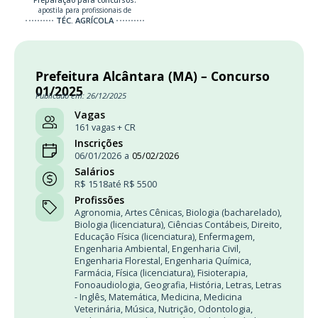
Preparação para concursos:
apostila para profissionais de
TÉC. AGRÍCOLA
Prefeitura Alcântara (MA) – Concurso
01/2025
Publicado em: 26/12/2025
Vagas
161 vagas + CR
Inscrições
06/01/2026
a
05/02/2026
Salários
R$ 1518
até R$ 5500
Profissões
Agronomia
,
Artes Cênicas
,
Biologia (bacharelado)
,
Biologia (licenciatura)
,
Ciências Contábeis
,
Direito
,
Educação Física (licenciatura)
,
Enfermagem
,
Engenharia Ambiental
,
Engenharia Civil
,
Engenharia Florestal
,
Engenharia Química
,
Farmácia
,
Física (licenciatura)
,
Fisioterapia
,
Fonoaudiologia
,
Geografia
,
História
,
Letras
,
Letras
- Inglês
,
Matemática
,
Medicina
,
Medicina
Veterinária
,
Música
,
Nutrição
,
Odontologia
,