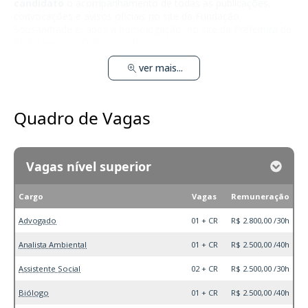
candidato
o acompanhamento de todas as publicações,
convocações e avisos oficiais no site da Fundação
Sousândrade e, após a homologação, no site da Prefeitura de
Alcântara e no Diário Oficial.
ver mais...
Quadro de Vagas
Vagas nível superior
Cargo
Vagas
Remuneração
Advogado
01 + CR
R$ 2.800,00 /30h
Analista Ambiental
01 + CR
R$ 2.500,00 /40h
Assistente Social
02 + CR
R$ 2.500,00 /30h
Biólogo
01 + CR
R$ 2.500,00 /40h