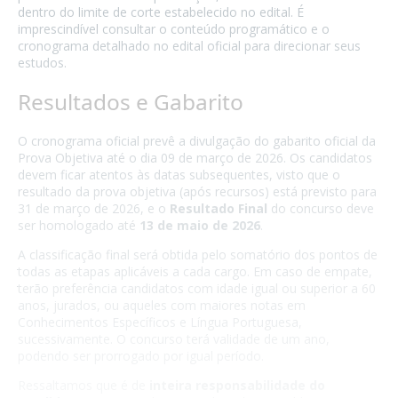
dentro do limite de corte estabelecido no edital. É
imprescindível consultar o conteúdo programático e o
cronograma detalhado no edital oficial para direcionar seus
estudos.
Resultados e Gabarito
O cronograma oficial prevê a divulgação do gabarito oficial da
Prova Objetiva até o dia 09 de março de 2026. Os candidatos
devem ficar atentos às datas subsequentes, visto que o
resultado da prova objetiva (após recursos) está previsto para
31 de março de 2026, e o
Resultado Final
do concurso deve
ser homologado até
13 de maio de 2026
.
A classificação final será obtida pelo somatório dos pontos de
todas as etapas aplicáveis a cada cargo. Em caso de empate,
terão preferência candidatos com idade igual ou superior a 60
anos, jurados, ou aqueles com maiores notas em
Conhecimentos Específicos e Língua Portuguesa,
sucessivamente. O concurso terá validade de um ano,
podendo ser prorrogado por igual período.
Ressaltamos que é de
inteira responsabilidade do