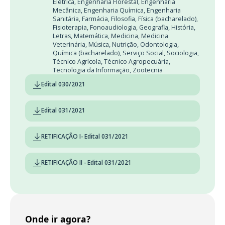
Elétrica
,
Engenharia Florestal
,
Engenharia
Mecânica
,
Engenharia Química
,
Engenharia
Sanitária
,
Farmácia
,
Filosofia
,
Física (bacharelado)
,
Fisioterapia
,
Fonoaudiologia
,
Geografia
,
História
,
Letras
,
Matemática
,
Medicina
,
Medicina
Veterinária
,
Música
,
Nutrição
,
Odontologia
,
Química (bacharelado)
,
Serviço Social
,
Sociologia
,
Técnico Agrícola
,
Técnico Agropecuária
,
Tecnologia da Informação
,
Zootecnia
Edital 030/2021
Edital 031/2021
RETIFICAÇÃO I- Edital 031/2021
RETIFICAÇÃO II - Edital 031/2021
Onde ir agora?