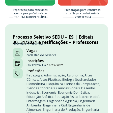
Preparação para concursos:
Preparação para concursos:
apostila para profissionais de
apostila para profissionais de
TÉC. EM AGROPECUÁRIA
ZOOTECNIA
Processo Seletivo SEDU – ES | Editais
30, 31/2021 e retificações – Professores
Publicado em: 08/12/2021
Vagas
cadastro de reserva
Inscrições
08/12/2021
a
14/12/2021
Profissões
Pedagogia
,
Administração
,
Agronomia
,
Artes
Cênicas
,
Artes Plásticas
,
Biologia (bacharelado)
,
Biomedicina
,
Bioquímica
,
Ciência da Computação
,
Ciências Contábeis
,
Ciências Sociais
,
Desenho
Industrial
,
Economia
,
Economia Doméstica
,
Educação Artística
,
Educação Física (bacharelado)
,
Enfermagem
,
Engenharia Agrícola
,
Engenharia
Ambiental
,
Engenharia Civil
,
Engenharia de
Alimentos
,
Engenharia de Produção
,
Engenharia