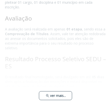
pleitear 01 cargo, 01 disciplina e 01 município em cada
inscrição.
Avaliação
A avaliação será realizada em apenas
01 etapa
, sendo essa a
Comprovação de Títulos
. Assim, vale ter atenção redobrada
ao anexar os documentos solicitados, pois eles são de
extrema importância para o seu resultado no processo
seletivo.
Resultado Processo Seletivo SEDU –
ES
O resultado final homologado, será divulgado em até
05 dias
úteis após a finalização das inscrições e estará disponível no
site do
Governo do Estado do Espírito Santo
.
ver mais...