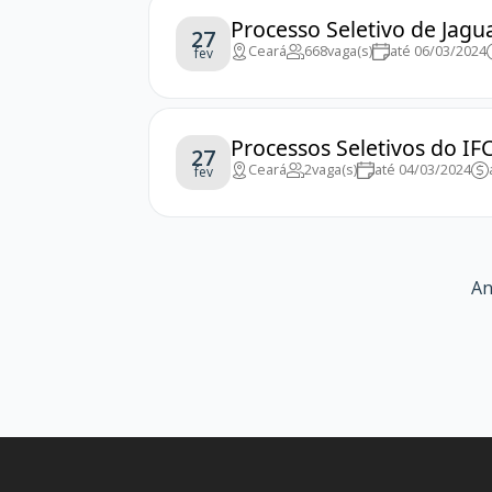
Processo Seletivo de Jagu
27
Ceará
668
vaga(s)
até 06/03/2024
fev
Processos Seletivos do IF
27
Ceará
2
vaga(s)
até 04/03/2024
fev
An