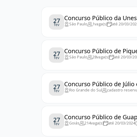
Concurso Público da Unes
27
São Paulo
1
vaga(s)
até 20/03/202
fev
Concurso Público de Pique
27
São Paulo
28
vaga(s)
até 20/03/2
fev
Concurso Público de Júlio 
27
Rio Grande do Sul
cadastro reserv
fev
Concurso Público de Guap
27
Goiás
214
vaga(s)
até 20/03/2024
fev