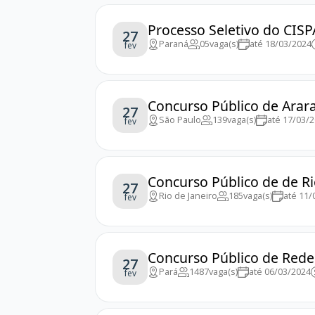
Processo Seletivo do CISP
27
Paraná
05
vaga(s)
até 18/03/2024
fev
Concurso Público de Arara
27
São Paulo
139
vaga(s)
até 17/03/
fev
Concurso Público de de Rio
27
Rio de Janeiro
185
vaga(s)
até 11/
fev
Concurso Público de Reden
27
Pará
1487
vaga(s)
até 06/03/2024
fev