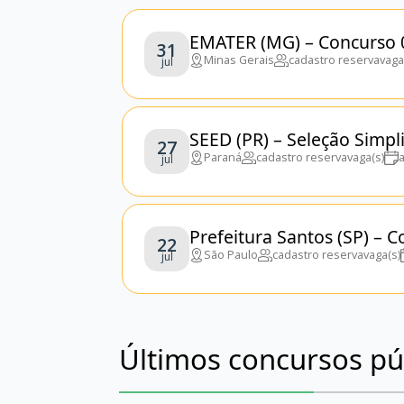
EMATER (MG) – Concurso 
31
Minas Gerais
cadastro reserva
vaga
jul
SEED (PR) – Seleção Simpl
27
Paraná
cadastro reserva
vaga(s)
jul
Prefeitura Santos (SP) – 
22
São Paulo
cadastro reserva
vaga(s)
jul
Últimos concursos pú