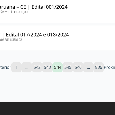
aruana – CE | Edital 001/2024
até R$ 11.000,00
C | Edital 017/2024 e 018/2024
até R$ 6.356,02
terior
1
…
542
543
544
545
546
…
836
Próx