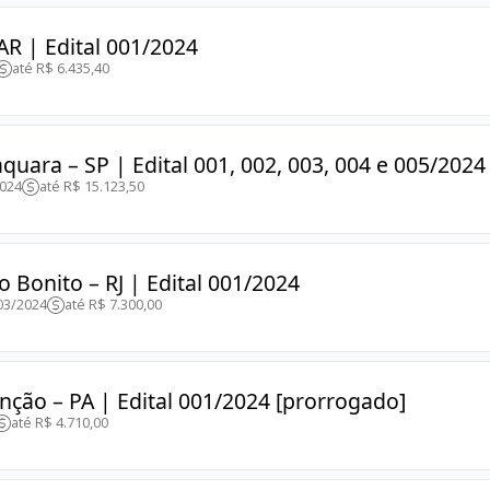
AR | Edital 001/2024
até R$ 6.435,40
quara – SP | Edital 001, 002, 003, 004 e 005/2024
2024
até R$ 15.123,50
 Bonito – RJ | Edital 001/2024
03/2024
até R$ 7.300,00
ção – PA | Edital 001/2024 [prorrogado]
até R$ 4.710,00