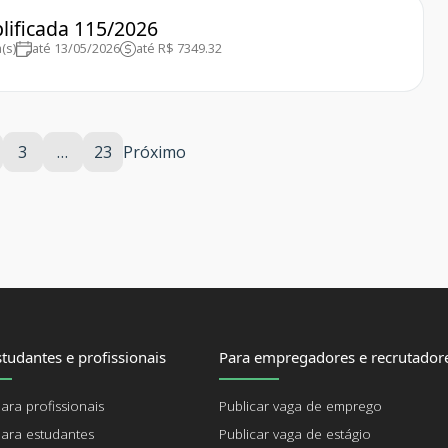
plificada 115/2026
(s)
até 13/05/2026
até R$ 7349.32
3
…
23
Próximo
tudantes e profissionais
Para empregadores e recrutador
ara profissionais
Publicar vaga de emprego
ara estudantes
Publicar vaga de estágio