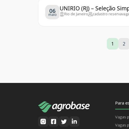
UNIRIO (RJ) – Seleção Sim
06
Rio de Janeiro
cadastro reserva
vaga
maio
1
2
Para es
Vagas p
Vagas p