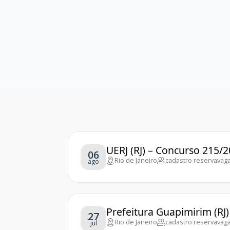
UERJ (RJ) – Concurso 215/
06
Rio de Janeiro
cadastro reserva
vaga
ago
Prefeitura Guapimirim (RJ
27
Rio de Janeiro
cadastro reserva
vaga
jul