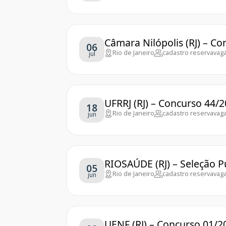
Câmara Nilópolis (RJ) – C
06
Rio de Janeiro
cadastro reserva
vaga
jul
UFRRJ (RJ) – Concurso 44/
18
Rio de Janeiro
cadastro reserva
vaga
jun
RIOSAÚDE (RJ) – Seleção P
05
Rio de Janeiro
cadastro reserva
vaga
jun
UENF (RJ) – Concurso 01/2