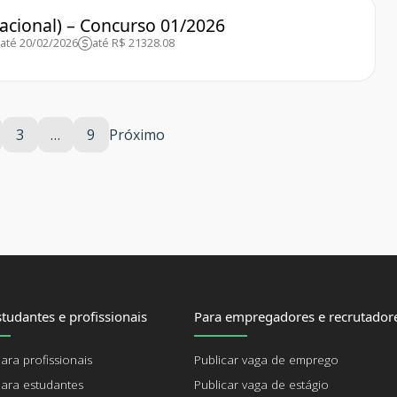
cional) – Concurso 01/2026
até 20/02/2026
até R$ 21328.08
3
…
9
Próximo
tudantes e profissionais
Para empregadores e recrutador
ara profissionais
Publicar vaga de emprego
ara estudantes
Publicar vaga de estágio