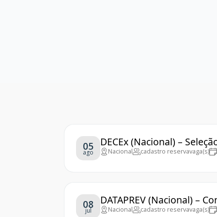
DECEx (Nacional) – Seleçã
05
Nacional
cadastro reserva
vaga(s)
ago
DATAPREV (Nacional) – Co
08
Nacional
cadastro reserva
vaga(s)
jul