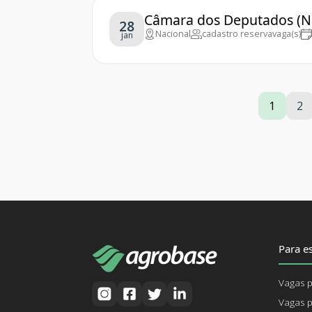
Câmara dos Deputados (Na
28
Nacional
cadastro reserva
vaga(s)
jan
1
2
Para es
Vagas p
Vagas p