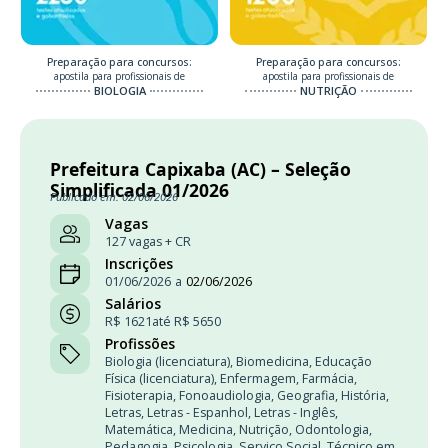
Preparação para concursos:
Preparação para concursos:
apostila para profissionais de
apostila para profissionais de
BIOLOGIA
NUTRIÇÃO
Prefeitura Capixaba (AC) – Seleção
Simplificada 01/2026
Publicado em: 02/06/2026
Vagas
127 vagas + CR
Inscrições
01/06/2026
a
02/06/2026
Salários
R$ 1621
até R$ 5650
Profissões
Biologia (licenciatura)
,
Biomedicina
,
Educação
Física (licenciatura)
,
Enfermagem
,
Farmácia
,
Fisioterapia
,
Fonoaudiologia
,
Geografia
,
História
,
Letras
,
Letras - Espanhol
,
Letras - Inglês
,
Matemática
,
Medicina
,
Nutrição
,
Odontologia
,
Pedagogia
,
Psicologia
,
Serviço Social
,
Técnico em