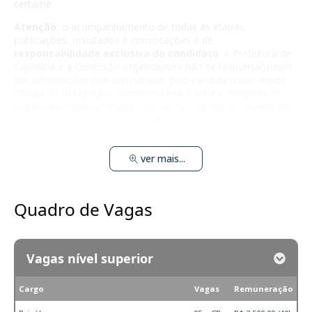
certame.
Atenção:
o acompanhamento de todas as etapas,
publicações, resultados e convocações é de
responsabilidade exclusiva do candidato
. A Prefeitura de
Capixaba e a Comissão organizadora não se responsabilizam
por informações não consultadas pelo candidato nos meios
oficiais de divulgação. Recomenda-se a leitura completa do
edital para conhecer todos os prazos, critérios de desempate
e demais disposições sobre a classificação e a homologação
do resultado final.
ver mais...
Quadro de Vagas
Vagas nível superior
Cargo
Vagas
Remuneração