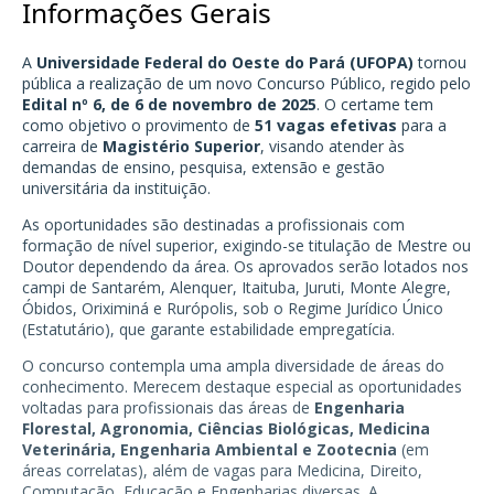
Informações Gerais
A
Universidade Federal do Oeste do Pará (UFOPA)
tornou
pública a realização de um novo Concurso Público, regido pelo
Edital nº 6, de 6 de novembro de 2025
. O certame tem
como objetivo o provimento de
51 vagas efetivas
para a
carreira de
Magistério Superior
, visando atender às
demandas de ensino, pesquisa, extensão e gestão
universitária da instituição.
As oportunidades são destinadas a profissionais com
formação de nível superior, exigindo-se titulação de Mestre ou
Doutor dependendo da área. Os aprovados serão lotados nos
campi de Santarém, Alenquer, Itaituba, Juruti, Monte Alegre,
Óbidos, Oriximiná e Rurópolis, sob o Regime Jurídico Único
(Estatutário), que garante estabilidade empregatícia.
O concurso contempla uma ampla diversidade de áreas do
conhecimento. Merecem destaque especial as oportunidades
voltadas para profissionais das áreas de
Engenharia
Florestal, Agronomia, Ciências Biológicas, Medicina
Veterinária, Engenharia Ambiental e Zootecnia
(em
áreas correlatas), além de vagas para Medicina, Direito,
Computação, Educação e Engenharias diversas. A