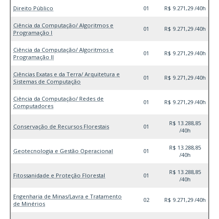
Direito Público
01
R$ 9.271,29 /40h
Ciência da Computação/ Algoritmos e
01
R$ 9.271,29 /40h
Programação I
Ciência da Computação/ Algoritmos e
01
R$ 9.271,29 /40h
Programação II
Ciências Exatas e da Terra/ Arquitetura e
01
R$ 9.271,29 /40h
Sistemas de Computação
Ciência da Computação/ Redes de
01
R$ 9.271,29 /40h
Computadores
R$ 13.288,85
Conservação de Recursos Florestais
01
/40h
R$ 13.288,85
Geotecnologia e Gestão Operacional
01
/40h
R$ 13.288,85
Fitossanidade e Proteção Florestal
01
/40h
Engenharia de Minas/Lavra e Tratamento
02
R$ 9.271,29 /40h
de Minérios