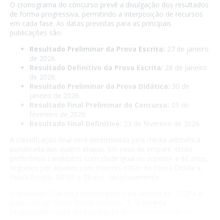
O cronograma do concurso prevê a divulgação dos resultados
de forma progressiva, permitindo a interposição de recursos
em cada fase. As datas previstas para as principais
publicações são:
Resultado Preliminar da Prova Escrita:
27 de janeiro
de 2026.
Resultado Definitivo da Prova Escrita:
28 de janeiro
de 2026.
Resultado Preliminar da Prova Didática:
30 de
janeiro de 2026.
Resultado Final Preliminar do Concurso:
09 de
fevereiro de 2026.
Resultado Final Definitivo:
23 de fevereiro de 2026.
A classificação final será determinada pela média aritmética
ponderada das quatro etapas. Em caso de empate, terão
preferência candidatos com idade igual ou superior a 60 anos,
seguidos por aqueles com maiores notas na Prova Didática,
Prova Escrita, MPAP e Títulos, sucessivamente.
O resultado final será homologado pela Reitora da UFOPA e
publicado no Diário Oficial da União. É de
inteira
responsabilidade do candidato
acompanhar todas as