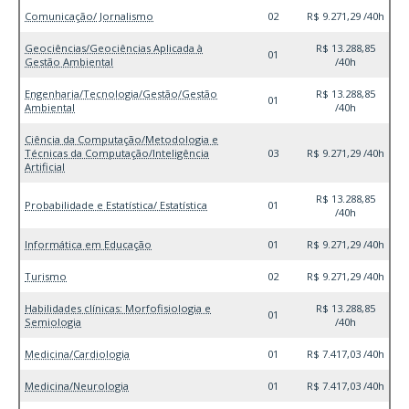
Comunicação/ Jornalismo
02
R$ 9.271,29 /40h
Geociências/Geociências Aplicada à
R$ 13.288,85
01
Gestão Ambiental
/40h
Engenharia/Tecnologia/Gestão/Gestão
R$ 13.288,85
01
Ambiental
/40h
Ciência da Computação/Metodologia e
Técnicas da Computação/Inteligência
03
R$ 9.271,29 /40h
Artificial
R$ 13.288,85
Probabilidade e Estatística/ Estatística
01
/40h
Informática em Educação
01
R$ 9.271,29 /40h
Turismo
02
R$ 9.271,29 /40h
Habilidades clínicas: Morfofisiologia e
R$ 13.288,85
01
Semiologia
/40h
Medicina/Cardiologia
01
R$ 7.417,03 /40h
Medicina/Neurologia
01
R$ 7.417,03 /40h