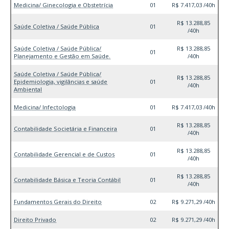
Medicina/ Ginecologia e Obstetrícia
01
R$ 7.417,03 /40h
R$ 13.288,85
Saúde Coletiva / Saúde Pública
01
/40h
Saúde Coletiva / Saúde Pública/
R$ 13.288,85
01
Planejamento e Gestão em Saúde.
/40h
Saúde Coletiva / Saúde Pública/
R$ 13.288,85
Epidemiologia, vigilâncias e saúde
01
/40h
Ambiental
Medicina/ Infectologia
01
R$ 7.417,03 /40h
R$ 13.288,85
Contabilidade Societária e Financeira
01
/40h
R$ 13.288,85
Contabilidade Gerencial e de Custos
01
/40h
R$ 13.288,85
Contabilidade Básica e Teoria Contábil
01
/40h
Fundamentos Gerais do Direito
02
R$ 9.271,29 /40h
Direito Privado
02
R$ 9.271,29 /40h