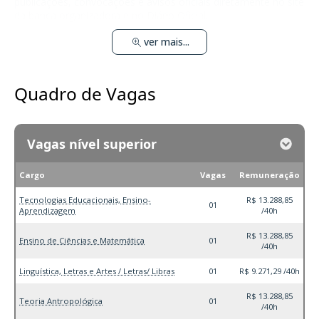
publicações, convocações e avisos oficiais diretamente no site
da banca organizadora e no Diário Oficial.
ver mais...
Quadro de Vagas
Vagas nível superior
Cargo
Vagas
Remuneração
Tecnologias Educacionais, Ensino-
R$ 13.288,85
01
Aprendizagem
/40h
R$ 13.288,85
Ensino de Ciências e Matemática
01
/40h
Linguística, Letras e Artes / Letras/ Libras
01
R$ 9.271,29 /40h
R$ 13.288,85
Teoria Antropológica
01
/40h