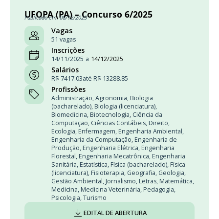
UFOPA (PA) – Concurso 6/2025
Publicado em: 08/12/2025
Vagas
51 vagas
Inscrições
14/11/2025
a
14/12/2025
Salários
R$ 7417.03
até R$ 13288.85
Profissões
Administração
,
Agronomia
,
Biologia
(bacharelado)
,
Biologia (licenciatura)
,
Biomedicina
,
Biotecnologia
,
Ciência da
Computação
,
Ciências Contábeis
,
Direito
,
Ecologia
,
Enfermagem
,
Engenharia Ambiental
,
Engenharia da Computação
,
Engenharia de
Produção
,
Engenharia Elétrica
,
Engenharia
Florestal
,
Engenharia Mecatrônica
,
Engenharia
Sanitária
,
Estatística
,
Física (bacharelado)
,
Física
(licenciatura)
,
Fisioterapia
,
Geografia
,
Geologia
,
Gestão Ambiental
,
Jornalismo
,
Letras
,
Matemática
,
Medicina
,
Medicina Veterinária
,
Pedagogia
,
Psicologia
,
Turismo
EDITAL DE ABERTURA