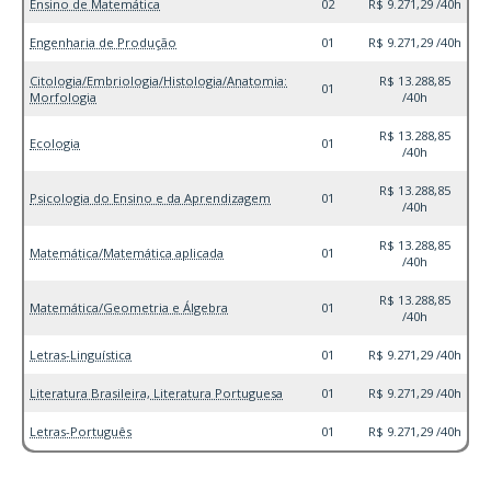
Ensino de Matemática
02
R$ 9.271,29 /40h
Engenharia de Produção
01
R$ 9.271,29 /40h
Citologia/Embriologia/Histologia/Anatomia:
R$ 13.288,85
01
Morfologia
/40h
R$ 13.288,85
Ecologia
01
/40h
R$ 13.288,85
Psicologia do Ensino e da Aprendizagem
01
/40h
R$ 13.288,85
Matemática/Matemática aplicada
01
/40h
R$ 13.288,85
Matemática/Geometria e Álgebra
01
/40h
Letras-Linguística
01
R$ 9.271,29 /40h
Literatura Brasileira, Literatura Portuguesa
01
R$ 9.271,29 /40h
Letras-Português
01
R$ 9.271,29 /40h