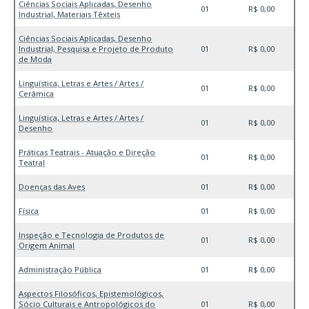
Ciências Sociais Aplicadas, Desenho
01
R$ 0,00
Industrial, Materiais Têxteis
Ciências Sociais Aplicadas, Desenho
Industrial, Pesquisa e Projeto de Produto
01
R$ 0,00
de Moda
Linguística, Letras e Artes / Artes /
01
R$ 0,00
Cerâmica
Linguística, Letras e Artes / Artes /
01
R$ 0,00
Desenho
Práticas Teatrais - Atuação e Direção
01
R$ 0,00
Teatral
Doenças das Aves
01
R$ 0,00
Física
01
R$ 0,00
Inspeção e Tecnologia de Produtos de
01
R$ 0,00
Origem Animal
Administração Pública
01
R$ 0,00
Aspectos Filosóficos, Epistemológicos,
Sócio Culturais e Antropológicos do
01
R$ 0,00