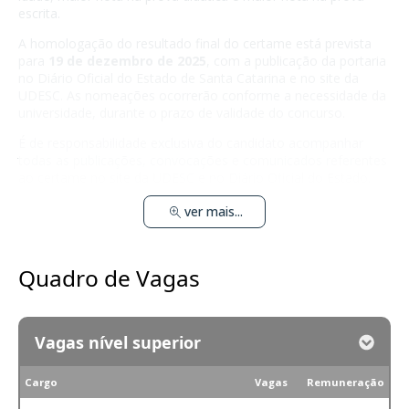
escrita.
A homologação do resultado final do certame está prevista
para
19 de dezembro de 2025
, com a publicação da portaria
no Diário Oficial do Estado de Santa Catarina e no site da
UDESC. As nomeações ocorrerão conforme a necessidade da
universidade, durante o prazo de validade do concurso.
É de responsabilidade exclusiva do candidato acompanhar
todas as publicações, convocações e comunicados referentes
ao certame no site da UDESC e no Diário Oficial do Estado.
ver mais...
Quadro de Vagas
Vagas nível superior
Cargo
Vagas
Remuneração