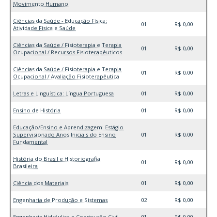
Movimento Humano
Ciências da Saúde - Educação Física:
01
R$ 0,00
Atividade Física e Saúde
Ciências da Saúde / Fisioterapia e Terapia
01
R$ 0,00
Ocupacional / Recursos Fisioterapêuticos
Ciências da Saúde / Fisioterapia e Terapia
01
R$ 0,00
Ocupacional / Avaliação Fisioterapêutica
Letras e Linguística: Língua Portuguesa
01
R$ 0,00
Ensino de História
01
R$ 0,00
Educação/Ensino e Aprendizagem: Estágio
Supervisionado Anos Iniciais do Ensino
01
R$ 0,00
Fundamental
História do Brasil e Historiografia
01
R$ 0,00
Brasileira
Ciência dos Materiais
01
R$ 0,00
Engenharia de Produção e Sistemas
02
R$ 0,00
Engenharia Hidráulica e Construção Civil
01
R$ 0,00