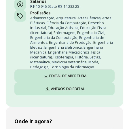
Salários
R$ 10.946,92
até R$ 14.232,25
Profissões
Administração
,
Arquitetura
,
Artes Cênicas
,
Artes
Plásticas
,
Ciência da Computação
,
Desenho
Industrial
,
Educação Artística
,
Educação Física
(licenciatura)
,
Enfermagem
,
Engenharia Civil
,
Engenharia da Computação
,
Engenharia de
Alimentos
,
Engenharia de Produção
,
Engenharia
Elétrica
,
Engenharia Eletrônica
,
Engenharia
Mecânica
,
Engenharia Mecatrônica
,
Física
(licenciatura)
,
Fisioterapia
,
História
,
Letras
,
Matemática
,
Medicina Veterinária
,
Moda
,
Pedagogia
,
Tecnologia da Informação
EDITAL DE ABERTURA
ANEXOS DO EDITAL
Onde ir agora?