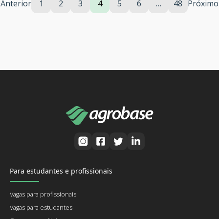
Anterior
1
2
3
4
5
6
…
48
Próximo
Para estudantes e profissionais
Vagas para profissionais
Vagas para estudantes