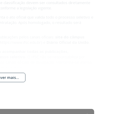
e classificação devem ser consultados diretamente
 conforme a legislação vigente.
ta o ato oficial que valida todo o processo seletivo e
ntratação. Após homologado, o resultado será
licações pelos canais oficiais:
site do câmpus
https://www.ifsc.edu.br) e
Diário Oficial da União
.
to acompanhar todas as publicações,
esso seletivo.
O IFSC não se responsabiliza por
os canais oficiais de divulgação. Mantenha-se atento
es indicados.
ver mais...