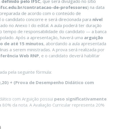
 definido pelo IFSC
, que será divulgado no sítio
ifsc.edu.br/contratacao-de-professores
) na data
er preparada de acordo com o conteúdo de
l o candidato concorre e será direcionada para
nível
cado no Anexo I do edital. A aula poderá ter duração
do tempo de responsabilidade do candidato — a banca
rapolado. Após a apresentação, haverá uma
arguição
o de até 15 minutos
, abordando a aula apresentada
linas a serem ministradas. A prova será realizada por
nferência Web RNP
, e o candidato deverá habilitar
ada pela seguinte fórmula:
× 0,20) + (Prova de Desempenho Didático com
dático com Arguição possui
peso significativamente
 a 80% da nota. A Avaliação Curricular representa 20%
o