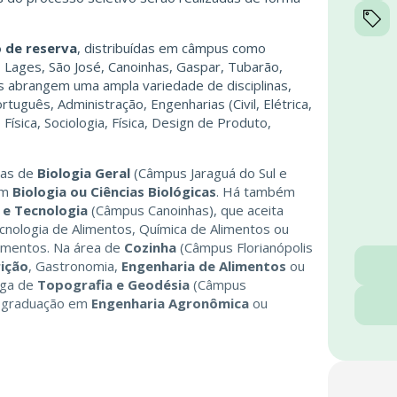
 de reserva
, distribuídas em câmpus como
úma, Lages, São José, Canoinhas, Gaspar, Tubarão,
s abrangem uma ampla variedade de disciplinas,
rtuguês, Administração, Engenharias (Civil, Elétrica,
ísica, Sociologia, Física, Design de Produto,
eas de
Biologia Geral
(Câmpus Jaraguá do Sul e
em
Biologia ou Ciências Biológicas
. Há também
 e Tecnologia
(Câmpus Canoinhas), que aceita
ecnologia de Alimentos, Química de Alimentos ou
limentos. Na área de
Cozinha
(Câmpus Florianópolis
ição
, Gastronomia,
Engenharia de Alimentos
ou
aga de
Topografia e Geodésia
(Câmpus
s, graduação em
Engenharia Agronômica
ou