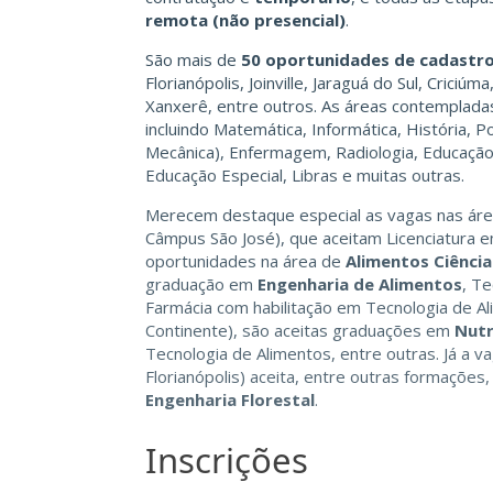
remota (não presencial)
.
São mais de
50 oportunidades de cadastro
Florianópolis, Joinville, Jaraguá do Sul, Crici
Xanxerê, entre outros. As áreas contemplada
incluindo Matemática, Informática, História, Po
Mecânica), Enfermagem, Radiologia, Educação F
Educação Especial, Libras e muitas outras.
Merecem destaque especial as vagas nas ár
Câmpus São José), que aceitam Licenciatura 
oportunidades na área de
Alimentos Ciência
graduação em
Engenharia de Alimentos
, T
Farmácia com habilitação em Tecnologia de A
Continente), são aceitas graduações em
Nutr
Tecnologia de Alimentos, entre outras. Já a v
Florianópolis) aceita, entre outras formaçõe
Engenharia Florestal
.
Inscrições