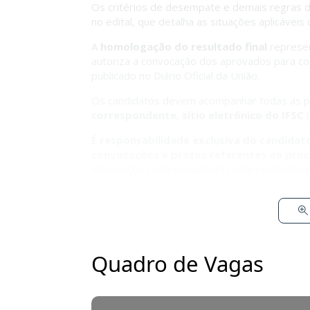
Os critérios de desempate e demais regras d
no edital, que detalha as situações aplicáveis
A
homologação do resultado final
represen
autoriza a convocação dos aprovados para co
publicado no Diário Oficial da União.
Os candidatos devem acompanhar todas as pub
correspondente
,
sítio eletrônico do IFSC
(
É responsabilidade exclusiva do candida
convocações e prazos referentes ao proc
informações não consultadas pelo candidato n
ao cronograma e consulte regularmente os sit
Quadro de Vagas