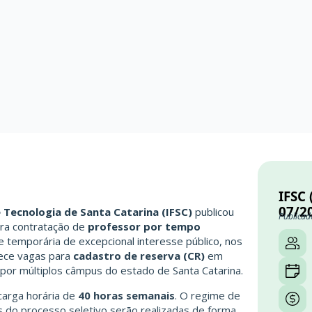
IFSC 
07/2
e Tecnologia de Santa Catarina (IFSC)
publicou
Publicad
ra contratação de
professor por tempo
e temporária de excepcional interesse público, nos
rece vagas para
cadastro de reserva (CR)
em
 por múltiplos câmpus do estado de Santa Catarina.
carga horária de
40 horas semanais
. O regime de
s do processo seletivo serão realizadas de forma