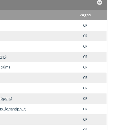
Vagas
CR
CR
CR
has)
CR
iciúma)
CR
CR
CR
ópolis)
CR
s Florianópolis)
CR
CR
CR