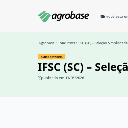
você está e
Agrobase
/
Concursos
/ IFSC (SC) – Seleção Simplificad
SANTA CATARINA
IFSC (SC) – Seleç
publicado em 13/05/2026