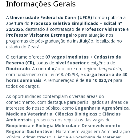
Informações Gerais
A
Universidade Federal do Cariri (UFCA)
tornou pública a
abertura do
Processo Seletivo Simplificado – Edital nº
32/2026
, destinado à contratação de
Professor Visitante
e
Professor Visitante Estrangeiro
para atuação nos
programas de pós-graduação da instituição, localizada no
estado do Ceará.
O certame oferece
07 vagas imediatas + Cadastro de
Reserva (CR)
, todas de
nível Superior
e exigência de
Doutorado
. A contratação ocorre em regime
temporário
,
com fundamento na Lei nº 8.745/93, e
carga horária de 40
horas semanais
. A remuneração é de
R$ 10.032,74
para
todos os cargos.
As oportunidades contemplam diversas áreas do
conhecimento, com destaque para perfis ligados às áreas de
interesse do nosso público, como
Engenharia Agronômica
,
Medicina Veterinária
,
Ciências Biológicas
e
Ciências
Ambientais
, presentes nos requisitos das vagas de
Bioquímica e Biologia Molecular
e
Desenvolvimento
Regional Sustentável
. Há também vagas em Administração
Pública, Administração, Ciência e Engenharia de Materiais,