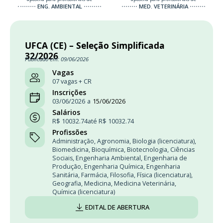
ENG. AMBIENTAL
MED. VETERINÁRIA
UFCA (CE) – Seleção Simplificada
32/2026
Publicado em: 09/06/2026
Vagas
07 vagas + CR
Inscrições
03/06/2026
a
15/06/2026
Salários
R$ 10032.74
até R$ 10032.74
Profissões
Administração
,
Agronomia
,
Biologia (licenciatura)
,
Biomedicina
,
Bioquímica
,
Biotecnologia
,
Ciências
Sociais
,
Engenharia Ambiental
,
Engenharia de
Produção
,
Engenharia Química
,
Engenharia
Sanitária
,
Farmácia
,
Filosofia
,
Física (licenciatura)
,
Geografia
,
Medicina
,
Medicina Veterinária
,
Química (licenciatura)
EDITAL DE ABERTURA