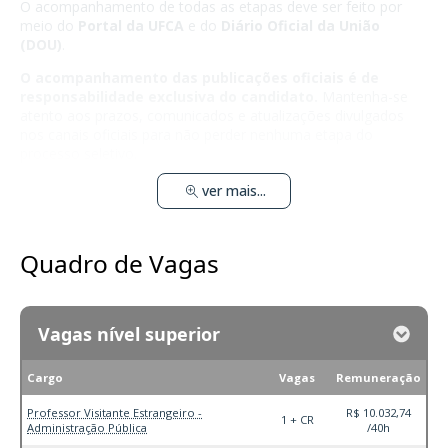
O acompanhamento de todas as etapas deve ser feito por
meio do
Portal da UFCA
e do
Diário Oficial da União
(DOU)
.
O acompanhamento das publicações oficiais é de
responsabilidade exclusiva do candidato.
Mantenha-se
atento aos prazos, comunicados e atualizações divulgados
nos canais oficiais para não perder nenhuma etapa do
processo seletivo.
ver mais...
Quadro de Vagas
Vagas nível superior
Cargo
Vagas
Remuneração
Professor Visitante Estrangeiro -
R$ 10.032,74
1 + CR
Administração Pública
/40h