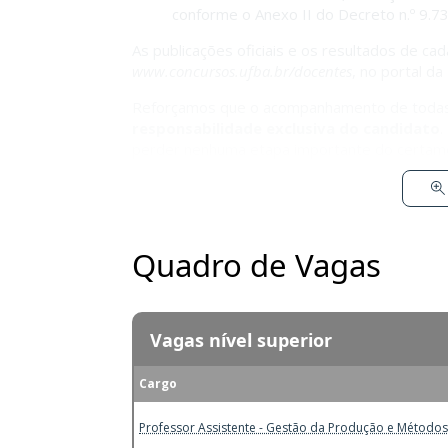
conforme o Anexo II do Decreto n.º 9.7
As publicações oficiais e os resultados de c
www.concursos.ufba.br/docentes
, no portal d
Reforçamos que o acompanhamento de todas 
responsabilidade exclusiva do candidato
.
perder nenhuma etapa importante do certam
Quadro de Vagas
Vagas nível superior
Cargo
Professor Assistente - Gestão da Produção e Métodos