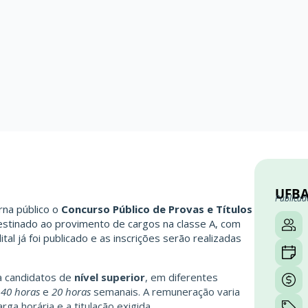
UFBA
Publicad
rna público o
Concurso Público de Provas e Títulos
estinado ao provimento de cargos na classe A, com
ital já foi publicado e as inscrições serão realizadas
a candidatos de
nível superior
, em diferentes
,
40 horas
e
20 horas
semanais. A remuneração varia
rga horária e a titulação exigida.