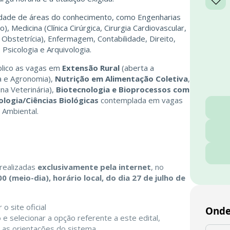
dade de áreas do conhecimento, como Engenharias
), Medicina (Clínica Cirúrgica, Cirurgia Cardiovascular,
e Obstetrícia), Enfermagem, Contabilidade, Direito,
, Psicologia e Arquivologia.
blico as vagas em
Extensão Rural
(aberta a
a e Agronomia),
Nutrição em Alimentação Coletiva
,
na Veterinária),
Biotecnologia e Bioprocessos com
ologia/Ciências Biológicas
contemplada em vagas
 Ambiental.
realizadas
exclusivamente pela internet
, no
 (meio-dia), horário local, do dia 27 de julho de
o site oficial
Onde
o
e selecionar a opção referente a este edital,
 as orientações do sistema.