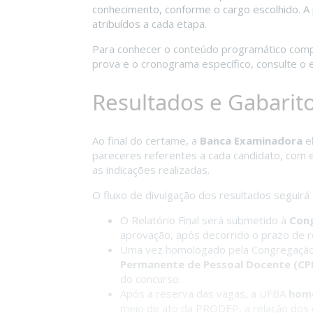
conhecimento, conforme o cargo escolhido. A
atribuídos a cada etapa.
Para conhecer o conteúdo programático comple
prova e o cronograma específico, consulte o ed
Resultados e Gabarit
Ao final do certame, a
Banca Examinadora
e
pareceres referentes a cada candidato, com e
as indicações realizadas.
O fluxo de divulgação dos resultados seguirá
O Relatório Final será submetido à
Cong
aprovação, após decorrido o prazo de r
Uma vez homologado pela Congregação,
Permanente de Pessoal Docente (CP
do concurso.
Após a reserva das vagas, a UFBA
homo
meio de ato da PRODEP, a relação dos 