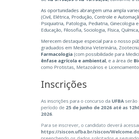
As oportunidades abrangem uma ampla varie
(Civil, Elétrica, Produção, Controle e Automação
Psiquiatria, Patologia, Pediatria, Ginecologia 
Educação, Filosofia, Sociologia, Física, Química
Merecem destaque especial para o nosso pú
graduados em Medicina Veterinária, Zootecni
Farmacologia
(com possibilidade para Medici
ênfase agrícola e ambiental
, e a área de
Bi
como Protistas, Metazoários e Licenciamento
Inscrições
As inscrições para o concurso da
UFBA
serão 
período de
25 de junho de 2026 até as 12h00
2026
.
Para se inscrever, o candidato deverá acessar 
https://siscon.ufba.br/siscon/Welcome.d
preenchendo os dados solicitados e seguindo