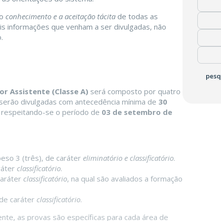
 o
conhecimento e a aceitação tácita
de todas as
is informações que venham a ser divulgadas, não
.
pesq
or Assistente (Classe A)
será composto por quatro
 serão divulgadas com antecedência mínima de
30
, respeitando-se o período de
03 de setembro de
so 3 (três), de caráter
eliminatório e classificatório
.
ráter
classificatório
.
caráter
classificatório
, na qual são avaliados a formação
 de caráter
classificatório
.
ente, as provas são específicas para cada área de