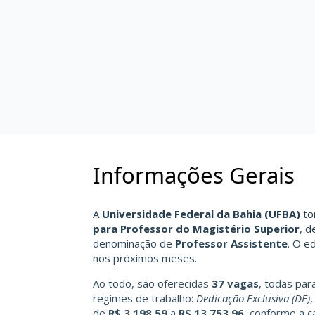
Informações Gerais
A
Universidade Federal da Bahia (UFBA)
to
para Professor do Magistério Superior
, d
denominação de
Professor Assistente
. O ed
nos próximos meses.
Ao todo, são oferecidas
37 vagas
, todas par
regimes de trabalho:
Dedicação Exclusiva (DE)
de
R$ 3.198,59
a
R$ 13.753,96
, conforme a ca