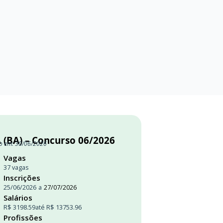
 (BA) – Concurso 06/2026
o em: 30/06/2026
Vagas
37 vagas
Inscrições
25/06/2026
a
27/07/2026
Salários
R$ 3198.59
até R$ 13753.96
Profissões