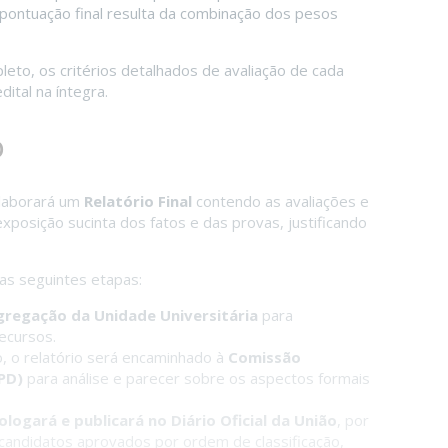
 pontuação final resulta da combinação dos pesos
to, os critérios detalhados de avaliação de cada
ital na íntegra.
o
laborará um
Relatório Final
contendo as avaliações e
xposição sucinta dos fatos e das provas, justificando
 as seguintes etapas:
regação da Unidade Universitária
para
ecursos.
 o relatório será encaminhado à
Comissão
PD)
para análise e parecer sobre os aspectos formais
logará e publicará no Diário Oficial da União
, por
candidatos aprovados por ordem de classificação,