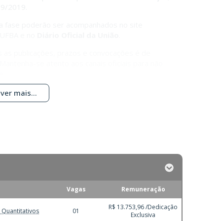
39/2019.
ada fase poderão ser acompanhados no site
a UFBA e no
Diário Oficial da União
.
as publicações, prazos e convocações é de
 Mantenha-se atento aos canais oficiais para não
e.
ver mais...
Vagas
Remuneração
R$ 13.753,96 /Dedicação
 Quantitativos
01
Exclusiva