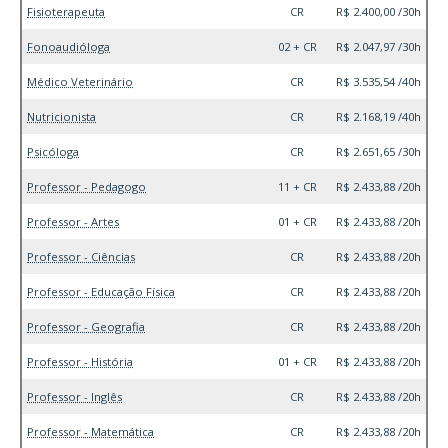
Fisioterapeuta
CR
R$ 2.400,00 /30h
Fonoaudióloga
02 + CR
R$ 2.047,97 /30h
Médico Veterinário
CR
R$ 3.535,54 /40h
Nutricionista
CR
R$ 2.168,19 /40h
Psicóloga
CR
R$ 2.651,65 /30h
Professor - Pedagogo
11 + CR
R$ 2.433,88 /20h
Professor - Artes
01 + CR
R$ 2.433,88 /20h
Professor - Ciências
CR
R$ 2.433,88 /20h
Professor - Educação Física
CR
R$ 2.433,88 /20h
Professor - Geografia
CR
R$ 2.433,88 /20h
Professor - História
01 + CR
R$ 2.433,88 /20h
Professor - Inglês
CR
R$ 2.433,88 /20h
Professor - Matemática
CR
R$ 2.433,88 /20h