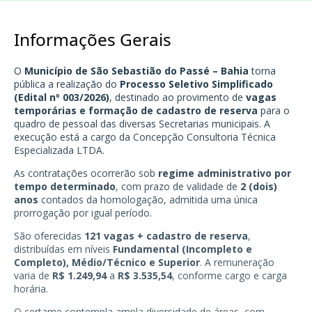
Informações Gerais
O
Município de São Sebastião do Passé – Bahia
torna
pública a realização do
Processo Seletivo Simplificado
(Edital nº 003/2026)
, destinado ao provimento de
vagas
temporárias e formação de cadastro de reserva
para o
quadro de pessoal das diversas Secretarias municipais. A
execução está a cargo da Concepção Consultoria Técnica
Especializada LTDA.
As contratações ocorrerão sob
regime administrativo por
tempo determinado
, com prazo de validade de
2 (dois)
anos
contados da homologação, admitida uma única
prorrogação por igual período.
São oferecidas
121 vagas + cadastro de reserva
,
distribuídas em níveis
Fundamental (Incompleto e
Completo), Médio/Técnico e Superior
. A remuneração
varia de
R$ 1.249,94
a
R$ 3.535,54
, conforme cargo e carga
horária.
O certame contempla ampla diversidade de áreas, com