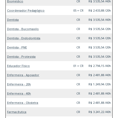
Biomédico
CR
R$ 3.535,54 /40h
Coordenador Pedagógico
05 + CR
R$ 2.433,88 /20h
Dentista
CR
R$ 3.535,54 /40h
Dentista - Bucomaxilo
CR
R$ 3.535,54 /20h
Dentista - Endodontista
CR
R$ 3.535,54 /20h
Dentista - PNE
CR
R$ 3.535,54 /20h
Dentista - Protesista
CR
R$ 3.535,54 /20h
Educador Físico
01 + CR
R$ 2.794,15 /40h
Enfermeira - Apoiador
CR
R$ 2.481,88 /40h
Enfermeira - 20h
CR
R$ 1.249,94 /20h
Enfermeira - 40h
CR
R$ 2.481,88 /40h
Enfermeira - Obstetra
CR
R$ 2.481,88 /40h
Farmacêutica
CR
R$ 3.241,22 /40h