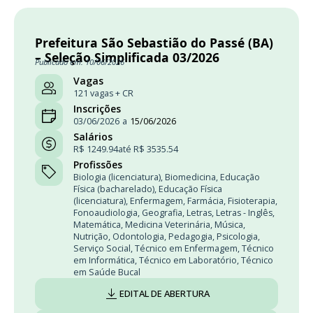
Prefeitura São Sebastião do Passé (BA)
– Seleção Simplificada 03/2026
Publicado em: 10/06/2026
Vagas
121 vagas + CR
Inscrições
03/06/2026
a
15/06/2026
Salários
R$ 1249.94
até R$ 3535.54
Profissões
Biologia (licenciatura)
,
Biomedicina
,
Educação
Física (bacharelado)
,
Educação Física
(licenciatura)
,
Enfermagem
,
Farmácia
,
Fisioterapia
,
Fonoaudiologia
,
Geografia
,
Letras
,
Letras - Inglês
,
Matemática
,
Medicina Veterinária
,
Música
,
Nutrição
,
Odontologia
,
Pedagogia
,
Psicologia
,
Serviço Social
,
Técnico em Enfermagem
,
Técnico
em Informática
,
Técnico em Laboratório
,
Técnico
em Saúde Bucal
EDITAL DE ABERTURA