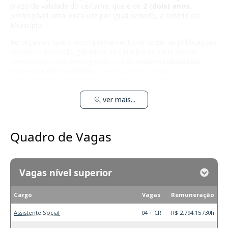
prazo de validade do certame, que é de
2 (dois) anos
,
prorrogável uma única vez por igual período, a critério do
Município.
Reforçamos que o acompanhamento de todas as publicações
oficiais — incluindo gabaritos, resultados de cada etapa,
convocações e homologação — é de
responsabilidade
exclusiva do candidato
, devendo este consultar
regularmente o Diário Oficial e o site da banca organizadora.
ver mais...
Quadro de Vagas
Vagas nível superior
Cargo
Vagas
Remuneração
Assistente Social
04 + CR
R$ 2.794,15 /30h