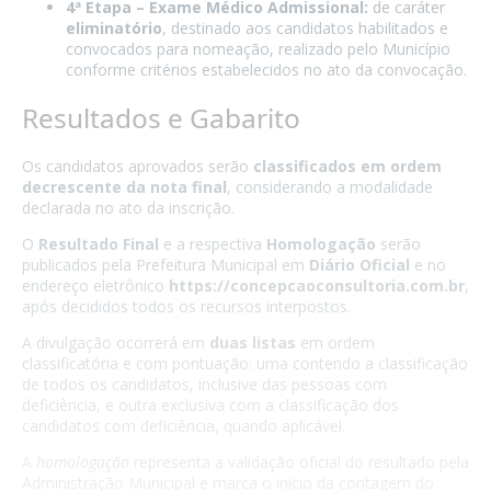
4ª Etapa – Exame Médico Admissional:
de caráter
eliminatório
, destinado aos candidatos habilitados e
convocados para nomeação, realizado pelo Município
conforme critérios estabelecidos no ato da convocação.
Resultados e Gabarito
Os candidatos aprovados serão
classificados em ordem
decrescente da nota final
, considerando a modalidade
declarada no ato da inscrição.
O
Resultado Final
e a respectiva
Homologação
serão
publicados pela Prefeitura Municipal em
Diário Oficial
e no
endereço eletrônico
https://concepcaoconsultoria.com.br
,
após decididos todos os recursos interpostos.
A divulgação ocorrerá em
duas listas
em ordem
classificatória e com pontuação: uma contendo a classificação
de todos os candidatos, inclusive das pessoas com
deficiência, e outra exclusiva com a classificação dos
candidatos com deficiência, quando aplicável.
A
homologação
representa a validação oficial do resultado pela
Administração Municipal e marca o início da contagem do