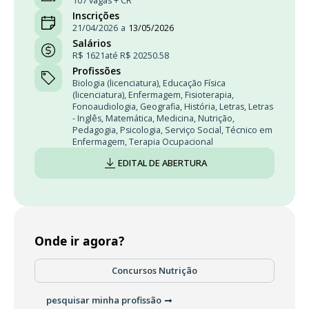
107 vagas + CR
Inscrições
21/04/2026
a
13/05/2026
Salários
R$ 1621
até R$ 20250.58
Profissões
Biologia (licenciatura)
,
Educação Física
(licenciatura)
,
Enfermagem
,
Fisioterapia
,
Fonoaudiologia
,
Geografia
,
História
,
Letras
,
Letras
- Inglês
,
Matemática
,
Medicina
,
Nutrição
,
Pedagogia
,
Psicologia
,
Serviço Social
,
Técnico em
Enfermagem
,
Terapia Ocupacional
EDITAL DE ABERTURA
Onde ir agora?
Concursos Nutrição
pesquisar minha profissão