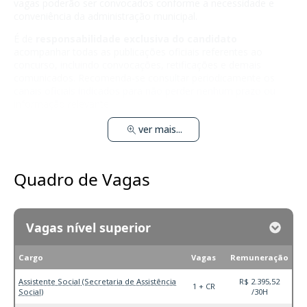
vagas poderão ser convocados conforme a necessidade e
conveniência da administração municipal.
É de
responsabilidade exclusiva do candidato
acompanhar todas as publicações oficiais referentes ao
concurso, incluindo convocações, retificações e demais
comunicados. Recomenda-se consultar periodicamente os
canais oficiais indicados para não perder nenhum prazo ou
informação relevante.
ver mais...
Quadro de Vagas
Vagas nível superior
Cargo
Vagas
Remuneração
Assistente Social (Secretaria de Assistência
R$ 2.395,52
1 + CR
Social)
/30H