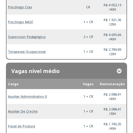
R$ 4.052,13
Psicólogo Cras
CR
/40H
R$ 1.921,36
Psicólogo NASF
1 + CR
/20H
R$ 4.605,66
Supervisor Pedagógico
2 + CR
/40H
R$ 2.789,89
Terapeuta Ocupacional
1 + CR
/20H
Vagas nível médio
Cargo
Vagas
Remuneração
R$ 2.088,41
Auxiliar Administrativo II
1 + CR
/40H
R$ 2.088,41
Auxiliar De Creche
1 + CR
/30H
R$ 1.740,35
Fiscal de Postura
1 + CR
/40H