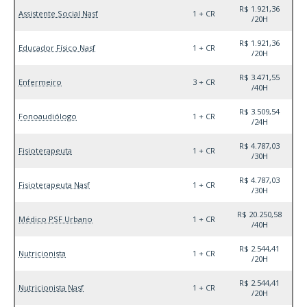
R$ 1.921,36
Assistente Social Nasf
1 + CR
/20H
R$ 1.921,36
Educador Físico Nasf
1 + CR
/20H
R$ 3.471,55
Enfermeiro
3 + CR
/40H
R$ 3.509,54
Fonoaudiólogo
1 + CR
/24H
R$ 4.787,03
Fisioterapeuta
1 + CR
/30H
R$ 4.787,03
Fisioterapeuta Nasf
1 + CR
/30H
R$ 20.250,58
Médico PSF Urbano
1 + CR
/40H
R$ 2.544,41
Nutricionista
1 + CR
/20H
R$ 2.544,41
Nutricionista Nasf
1 + CR
/20H