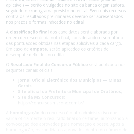
aplicável) — serão divulgados no site da banca organizadora,
seguindo o cronograma previsto no edital. Eventuais recursos
contra os resultados preliminares deverão ser apresentados
nos prazos e formas indicados no edital.
A
classificação final
dos candidatos será elaborada por
ordem decrescente da nota final, considerando o somatório
das pontuações obtidas nas etapas aplicáveis a cada cargo.
Em caso de
empate
, serão aplicados os critérios de
desempate definidos no edital.
O
Resultado Final do Concurso Público
será publicado nos
seguintes canais oficiais:
Jornal Oficial Eletrônico dos Municípios — Minas
Gerais
;
Site oficial da Prefeitura Municipal de Oratórios
;
Site da MS Concursos
:
https://concursos.msconc.com.br/
A
homologação
do concurso é o ato administrativo que
valida oficialmente o resultado final do certame, autorizando a
convocação dos aprovados para nomeação e posse. Após a
homologação, os candidatos aprovados dentro do número de