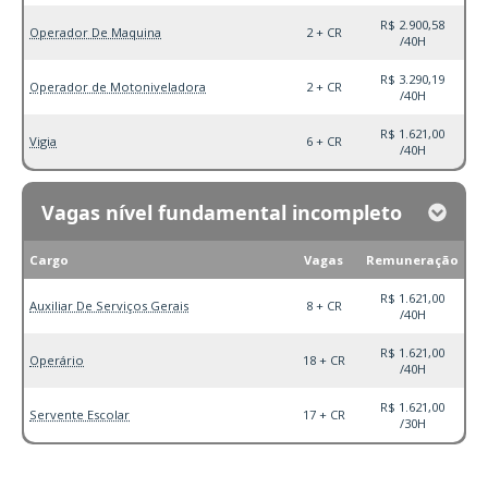
R$ 2.900,58
Operador De Maquina
2 + CR
/40H
R$ 3.290,19
Operador de Motoniveladora
2 + CR
/40H
R$ 1.621,00
Vigia
6 + CR
/40H
Vagas nível fundamental incompleto
Cargo
Vagas
Remuneração
R$ 1.621,00
Auxiliar De Serviços Gerais
8 + CR
/40H
R$ 1.621,00
Operário
18 + CR
/40H
R$ 1.621,00
Servente Escolar
17 + CR
/30H