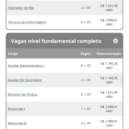
R$ 1.621,00
Operador de Eta
2 + CR
/40H
R$ 2.088,41
Técnico de Enfermagem
5 + CR
/40H
Vagas nível fundamental completo
Cargo
Vagas
Remuneração
R$ 1.740,35
Auxiliar Administrativo I
8 + CR
/40H
R$ 1.740,35
Auxiliar De Secretaria
2 + CR
/30H
R$ 1.621,00
Monitor de Ônibus
6 + CR
/40H
R$ 2.088,41
Motorista I
1 + CR
/40H
R$ 2.088,41
Motorista III
9 + CR
/40H