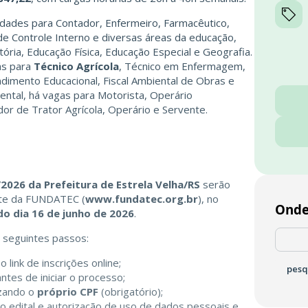
nidades para Contador, Enfermeiro, Farmacêutico,
 de Controle Interno e diversas áreas da educação,
tória, Educação Física, Educação Especial e Geografia.
as para
Técnico Agrícola
, Técnico em Enfermagem,
ndimento Educacional, Fiscal Ambiental de Obras e
mental, há vagas para Motorista, Operário
or de Trator Agrícola, Operário e Servente.
/2026 da Prefeitura de Estrela Velha/RS
serão
site da FUNDATEC (
www.fundatec.org.br
), no
Onde
do dia 16 de junho de 2026
.
s seguintes passos:
 link de inscrições online;
pesq
ntes de iniciar o processo;
izando o
próprio CPF
(obrigatório);
o edital e autorização de uso de dados pessoais e