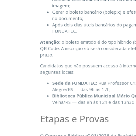
imagem;
Gerar o boleto bancário (bolepix) e ef
no documento;
Após dois dias úteis bancários do pagam
FUNDATEC.
Atenção:
o boleto emitido é do tipo híbrido 
QR Code. A inscrição só será considerada ef
prazo.
Candidatos que não possuem acesso à interne
seguintes locais:
Sede da FUNDATEC:
Rua Professor Cris
Alegre/RS — das 9h às 17h;
Biblioteca Pública Municipal Mário Q
Velha/RS — das 8h às 12h e das 13h30 
Etapas e Provas
O
Concurso Público nº 01/2026 da Prefeitu