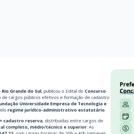
Prefe
Conc
o Rio Grande do Sul
, publicou o Edital do
Concurso
Publicad
o de cargos públicos efetivos e formação de cadastro
undação Universidade Empresa de Tecnologia e
pelo
regime jurídico-administrativo estatutário
.
+ cadastro reserva
, distribuídas entre cargos de
al completo, médio/técnico e superior
. As
.647,22
, com cargas horárias de 20h a 40h semanais.