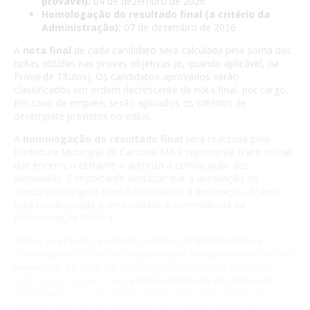
provável):
04 de dezembro de 2026
Homologação do resultado final (a critério da
Administração):
07 de dezembro de 2026
A
nota final
de cada candidato será calculada pela soma das
notas obtidas nas provas objetivas (e, quando aplicável, na
Prova de Títulos). Os candidatos aprovados serão
classificados em ordem decrescente de nota final, por cargo.
Em caso de empate, serão aplicados os critérios de
desempate previstos no edital.
A
homologação do resultado final
será realizada pela
Prefeitura Municipal de Carolina-MA e representa o ato oficial
que encerra o certame e autoriza a convocação dos
aprovados. É importante destacar que a aprovação no
concurso não gera direito automático à nomeação, ficando
esta condicionada à necessidade e conveniência da
Administração Pública.
Todas as etapas, resultados, editais complementares e
comunicados oficiais serão publicados exclusivamente no site
www.icap-to.com.br
. O acompanhamento de todas as
publicações oficiais é de
responsabilidade exclusiva do
candidato
, que não poderá alegar desconhecimento de
qualquer informação divulgada pelos canais oficiais do