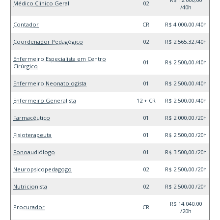
Médico Clínico Geral
02
/40h
Contador
CR
R$ 4.000,00 /40h
Coordenador Pedagógico
02
R$ 2.565,32 /40h
Enfermeiro Especialista em Centro
01
R$ 2.500,00 /40h
Cirúrgico
Enfermeiro Neonatologista
01
R$ 2.500,00 /40h
Enfermeiro Generalista
12 + CR
R$ 2.500,00 /40h
Farmacêutico
01
R$ 2.000,00 /20h
Fisioterapeuta
01
R$ 2.500,00 /20h
Fonoaudiólogo
01
R$ 3.500,00 /20h
Neuropsicopedagogo
02
R$ 2.500,00 /20h
Nutricionista
02
R$ 2.500,00 /20h
R$ 14.040,00
Procurador
CR
/20h