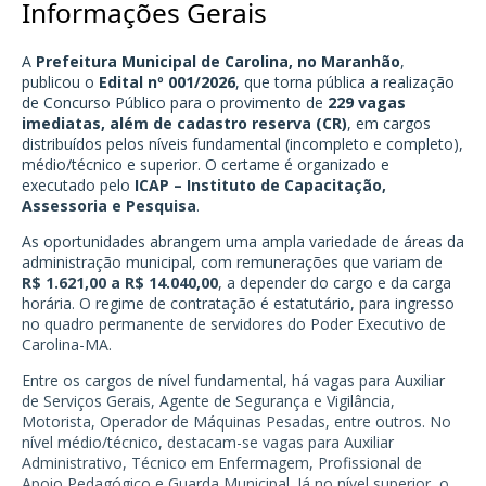
Informações Gerais
A
Prefeitura Municipal de Carolina, no Maranhão
,
publicou o
Edital nº 001/2026
, que torna pública a realização
de Concurso Público para o provimento de
229 vagas
imediatas, além de cadastro reserva (CR)
, em cargos
distribuídos pelos níveis fundamental (incompleto e completo),
médio/técnico e superior. O certame é organizado e
executado pelo
ICAP – Instituto de Capacitação,
Assessoria e Pesquisa
.
As oportunidades abrangem uma ampla variedade de áreas da
administração municipal, com remunerações que variam de
R$ 1.621,00 a R$ 14.040,00
, a depender do cargo e da carga
horária. O regime de contratação é estatutário, para ingresso
no quadro permanente de servidores do Poder Executivo de
Carolina-MA.
Entre os cargos de nível fundamental, há vagas para Auxiliar
de Serviços Gerais, Agente de Segurança e Vigilância,
Motorista, Operador de Máquinas Pesadas, entre outros. No
nível médio/técnico, destacam-se vagas para Auxiliar
Administrativo, Técnico em Enfermagem, Profissional de
Apoio Pedagógico e Guarda Municipal. Já no nível superior, o