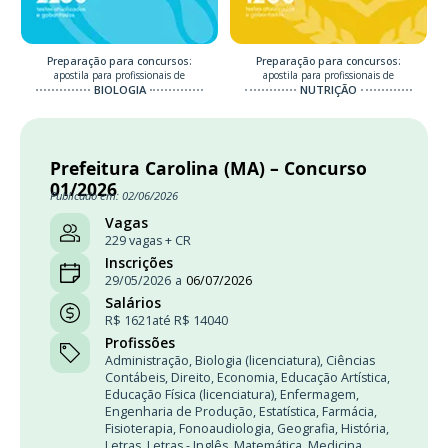
Preparação para concursos:
Preparação para concursos:
apostila para profissionais de
apostila para profissionais de
BIOLOGIA
NUTRIÇÃO
Prefeitura Carolina (MA) – Concurso
01/2026
Publicado em: 02/06/2026
Vagas
229 vagas + CR
Inscrições
29/05/2026
a
06/07/2026
Salários
R$ 1621
até R$ 14040
Profissões
Administração
,
Biologia (licenciatura)
,
Ciências
Contábeis
,
Direito
,
Economia
,
Educação Artística
,
Educação Física (licenciatura)
,
Enfermagem
,
Engenharia de Produção
,
Estatística
,
Farmácia
,
Fisioterapia
,
Fonoaudiologia
,
Geografia
,
História
,
Letras
,
Letras - Inglês
,
Matemática
,
Medicina
,