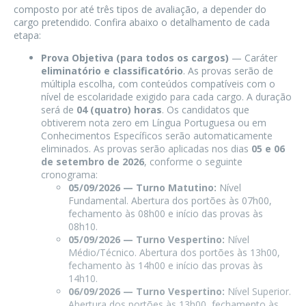
composto por até três tipos de avaliação, a depender do
cargo pretendido. Confira abaixo o detalhamento de cada
etapa:
Prova Objetiva (para todos os cargos)
— Caráter
eliminatório e classificatório
. As provas serão de
múltipla escolha, com conteúdos compatíveis com o
nível de escolaridade exigido para cada cargo. A duração
será de
04 (quatro) horas
. Os candidatos que
obtiverem nota zero em Língua Portuguesa ou em
Conhecimentos Específicos serão automaticamente
eliminados. As provas serão aplicadas nos dias
05 e 06
de setembro de 2026
, conforme o seguinte
cronograma:
05/09/2026 — Turno Matutino:
Nível
Fundamental. Abertura dos portões às 07h00,
fechamento às 08h00 e início das provas às
08h10.
05/09/2026 — Turno Vespertino:
Nível
Médio/Técnico. Abertura dos portões às 13h00,
fechamento às 14h00 e início das provas às
14h10.
06/09/2026 — Turno Vespertino:
Nível Superior.
Abertura dos portões às 13h00, fechamento às