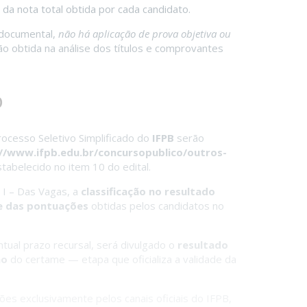
o da nota total obtida por cada candidato.
 documental,
não há aplicação de prova objetiva ou
ão obtida na análise dos títulos e comprovantes
o
rocesso Seletivo Simplificado do
IFPB
serão
//www.ifpb.edu.br/concursopublico/outros-
abelecido no item 10 do edital.
 I – Das Vagas, a
classificação no resultado
e das pontuações
obtidas pelos candidatos no
tual prazo recursal, será divulgado o
resultado
ão
do certame — etapa que oficializa a validade da
s exclusivamente pelos canais oficiais do IFPB,