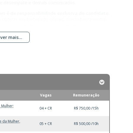
de desempate e demais comunicados.
s é de responsabilidade exclusiva do candidato.
 obtidas em fontes não oficiais, sendo fundamental
tal para não perder prazos importantes.
ver mais...
Vagas
Remuneração
 Mulher;
04 + CR
R$ 750,00 /15h
e da Mulher,
05 + CR
R$ 500,00 /10h