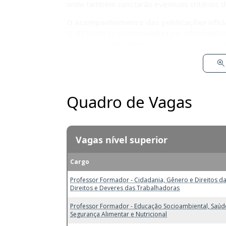
onde também constarão eventuais critérios 
O acompanhamento das publicações oficiai
O IFPB não se responsabiliza por informações
verificar regularmente o site indicado no edi
Quadro de Vagas
Vagas nível superior
Cargo
Professor Formador - Cidadania, Gênero e Direitos da
Direitos e Deveres das Trabalhadoras
Professor Formador - Educação Socioambiental, Saúd
Segurança Alimentar e Nutricional