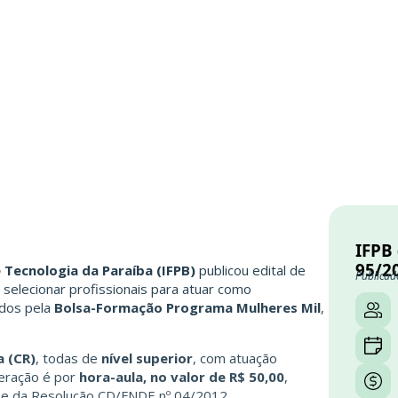
IFPB 
95/2
e Tecnologia da Paraíba (IFPB)
publicou edital de
Publicad
selecionar profissionais para atuar como
ados pela
Bolsa-Formação Programa Mulheres Mil
,
a (CR)
, todas de
nível superior
, com atuação
neração é por
hora-aula, no valor de R$ 50,00
,
1 e da Resolução CD/FNDE nº 04/2012.