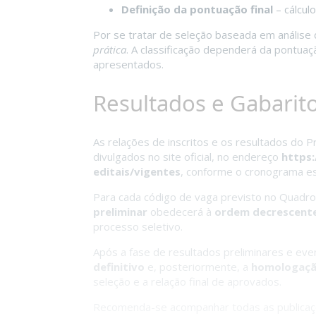
Definição da pontuação final
– cálcul
Por se tratar de seleção baseada em análise
prática
. A classificação dependerá da pontuaç
apresentados.
Resultados e Gabarit
As relações de inscritos e os resultados do P
divulgados no site oficial, no endereço
https:
editais/vigentes
, conforme o cronograma est
Para cada código de vaga previsto no Quadro
preliminar
obedecerá à
ordem decrescent
processo seletivo.
Após a fase de resultados preliminares e even
definitivo
e, posteriormente, a
homologaç
seleção e a relação final de aprovados.
Recomenda-se acompanhar todas as publicaçõe