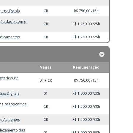
as na Escola
CR
R$ 750,00 /15h
no Cuidado com o
CR
R$ 1.250,00 /25h
edicamentos
CR
R$ 1.250,00 /25h
Vagas
Remuneração
xercício da
04 + CR
R$ 750,00 /15h
ias Digitais
01
R$ 1.000,00 /20h
meiros Socorros
CR
R$ 1.500,00 /30h
de Acidentes
CR
R$ 1.500,00 /30h
elezamento das
01
R$ 3.000,00 /60h