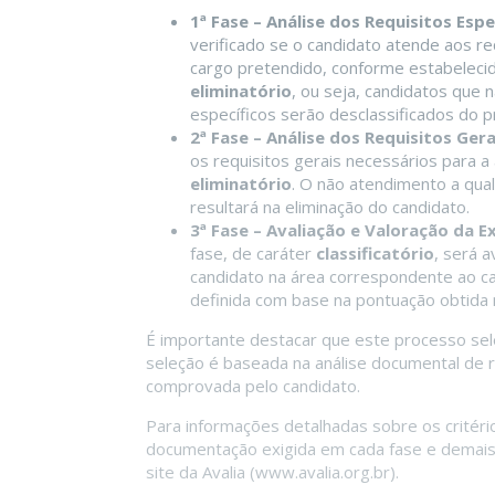
1ª Fase – Análise dos Requisitos Espe
verificado se o candidato atende aos re
cargo pretendido, conforme estabelecido
eliminatório
, ou seja, candidatos que
específicos serão desclassificados do p
2ª Fase – Análise dos Requisitos Ger
os requisitos gerais necessários para 
eliminatório
. O não atendimento a qual
resultará na eliminação do candidato.
3ª Fase – Avaliação e Valoração da Ex
fase, de caráter
classificatório
, será a
candidato na área correspondente ao carg
definida com base na pontuação obtida 
É importante destacar que este processo se
seleção é baseada na análise documental de re
comprovada pelo candidato.
Para informações detalhadas sobre os critéri
documentação exigida em cada fase e demais
site da Avalia (www.avalia.org.br).