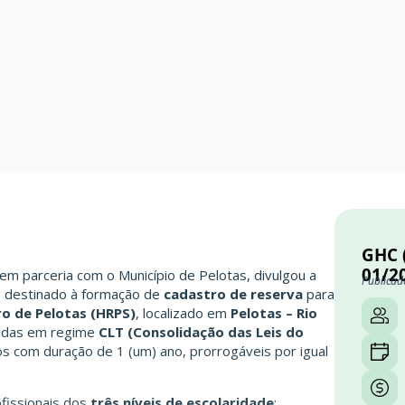
GHC (
01/2
 em parceria com o Município de Pelotas, divulgou a
Publicad
o
destinado à formação de
cadastro de reserva
para
ro de Pelotas (HRPS)
, localizado em
Pelotas – Rio
zadas em regime
CLT (Consolidação das Leis do
s com duração de 1 (um) ano, prorrogáveis por igual
fissionais dos
três níveis de escolaridade
: