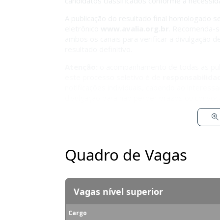
candidatos classificados conforme a necessi
A publicação do resultado final homologado s
eletrônico
www.avalia.org.br
. Recomenda-s
ambos os canais para verificar a divulgação d
resultado definitivo.
Atenção:
o acompanhamento de todas as pub
este processo seletivo é de
responsabilida
notificações individuais, cabendo ao interessa
divulgação para não perder prazos ou convoc
Quadro de Vagas
Vagas nível superior
Cargo