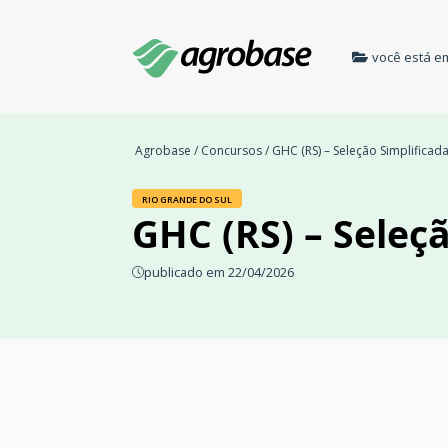
você está e
Agrobase
/
Concursos
/ GHC (RS) – Seleção Simplificad
RIO GRANDE DO SUL
GHC (RS) – Seleç
publicado em 22/04/2026