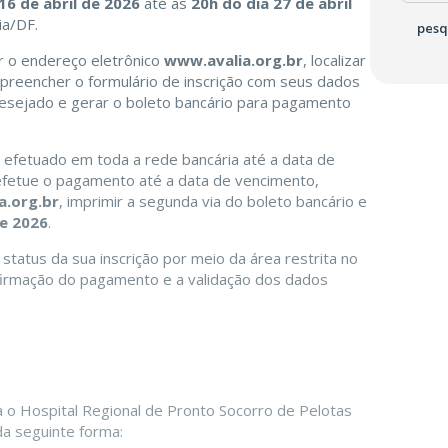
16 de abril de 2026
até as
20h do dia 27 de abril
ia/DF.
pesq
r o endereço eletrônico
www.avalia.org.br
, localizar
preencher o formulário de inscrição com seus dados
 desejado e gerar o boleto bancário para pagamento
 efetuado em toda a rede bancária até a data de
efetue o pagamento até a data de vencimento,
a.org.br
, imprimir a segunda via do boleto bancário e
de 2026
.
atus da sua inscrição por meio da área restrita no
nfirmação do pagamento e a validação dos dados
a o Hospital Regional de Pronto Socorro de Pelotas
da seguinte forma: