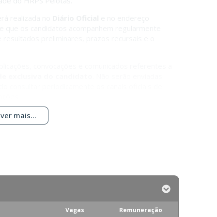
dade do HRPS Pelotas.
erá realizada no
Diário Oficial
e no endereço
e que os candidatos acompanhem regularmente
e resultados preliminares, prazos recursais e o
licações, convocações e comunicados referentes a
de exclusiva do candidato
. Não serão enviadas
do consultar periodicamente os canais oficiais de
ações.
ver mais...
Vagas
Remuneração