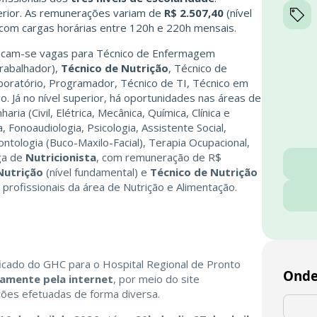
rior. As remunerações variam de
R$ 2.507,40
(nível
, com cargas horárias entre 120h e 220h mensais.
stacam-se vagas para Técnico de Enfermagem
Trabalhador),
Técnico de Nutrição
, Técnico de
 Laboratório, Programador, Técnico de TI, Técnico em
o. Já no nível superior, há oportunidades nas áreas de
ia (Civil, Elétrica, Mecânica, Química, Clínica e
, Fonoaudiologia, Psicologia, Assistente Social,
ontologia (Buco-Maxilo-Facial), Terapia Ocupacional,
ga de
Nutricionista
, com remuneração de R$
Nutrição
(nível fundamental) e
Técnico de Nutrição
 profissionais da área de Nutrição e Alimentação.
ificado do GHC para o Hospital Regional de Pronto
Onde
vamente pela internet
, por meio do site
ições efetuadas de forma diversa.