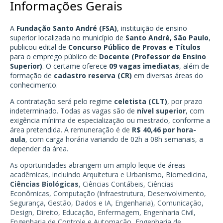
Informações Gerais
A
Fundação Santo André (FSA)
, instituição de ensino
superior localizada no município de
Santo André, São Paulo
,
publicou edital de
Concurso Público de Provas e Títulos
para o emprego público de
Docente (Professor de Ensino
Superior)
. O certame oferece
09 vagas imediatas
, além de
formação de
cadastro reserva (CR)
em diversas áreas do
conhecimento.
A contratação será pelo regime
celetista (CLT)
, por prazo
indeterminado. Todas as vagas são de
nível superior
, com
exigência mínima de especialização ou mestrado, conforme a
área pretendida. A remuneração é de
R$ 40,46 por hora-
aula
, com carga horária variando de 02h a 08h semanais, a
depender da área.
As oportunidades abrangem um amplo leque de áreas
acadêmicas, incluindo Arquitetura e Urbanismo, Biomedicina,
Ciências Biológicas
, Ciências Contábeis, Ciências
Econômicas, Computação (Infraestrutura, Desenvolvimento,
Segurança, Gestão, Dados e IA, Engenharia), Comunicação,
Design, Direito, Educação, Enfermagem, Engenharia Civil,
Engenharia de Controle e Automação, Engenharia de