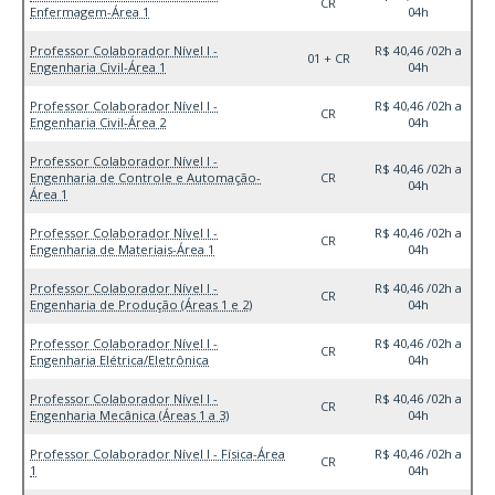
CR
Enfermagem-Área 1
04h
Professor Colaborador Nível I -
R$ 40,46 /02h a
01 + CR
Engenharia Civil-Área 1
04h
Professor Colaborador Nível I -
R$ 40,46 /02h a
CR
Engenharia Civil-Área 2
04h
Professor Colaborador Nível I -
R$ 40,46 /02h a
Engenharia de Controle e Automação-
CR
04h
Área 1
Professor Colaborador Nível I -
R$ 40,46 /02h a
CR
Engenharia de Materiais-Área 1
04h
Professor Colaborador Nível I -
R$ 40,46 /02h a
CR
Engenharia de Produção (Áreas 1 e 2)
04h
Professor Colaborador Nível I -
R$ 40,46 /02h a
CR
Engenharia Elétrica/Eletrônica
04h
Professor Colaborador Nível I -
R$ 40,46 /02h a
CR
Engenharia Mecânica (Áreas 1 a 3)
04h
Professor Colaborador Nível I - Física-Área
R$ 40,46 /02h a
CR
1
04h