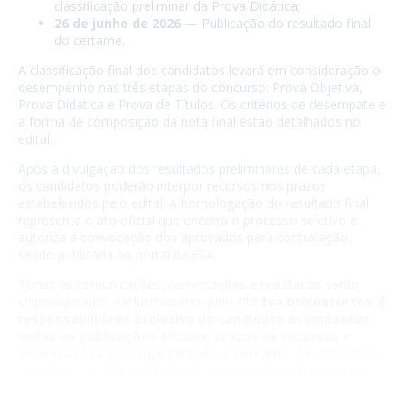
classificação preliminar da Prova Didática;
26 de junho de 2026
— Publicação do resultado final
do certame.
A classificação final dos candidatos levará em consideração o
desempenho nas três etapas do concurso: Prova Objetiva,
Prova Didática e Prova de Títulos. Os critérios de desempate e
a forma de composição da nota final estão detalhados no
edital.
Após a divulgação dos resultados preliminares de cada etapa,
os candidatos poderão interpor recursos nos prazos
estabelecidos pelo edital. A homologação do resultado final
representa o ato oficial que encerra o processo seletivo e
autoriza a convocação dos aprovados para contratação,
sendo publicada no portal da FSA.
Todas as comunicações, convocações e resultados serão
disponibilizados exclusivamente pelo site
fsa.br/concursos
.
É
responsabilidade exclusiva do candidato acompanhar
todas as publicações oficiais, prazos de recursos e
convocações ao longo de todo o certame.
Recomenda-se
consultar o portal com frequência para não perder nenhuma
etapa ou prazo importante.