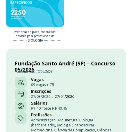
Preparação para concursos:
apostila para profissionais de
BIOLOGIA
Fundação Santo André (SP) – Concurso
05/2026
Publicado em: 17/04/2026
Vagas
09 vagas + CR
Inscrições
27/03/2026
a
27/04/2026
Salários
R$ 40.46
até R$ 40.46
Profissões
Administração
,
Arquitetura
,
Biologia
(bacharelado)
,
Biologia (licenciatura)
,
Biomedicina
,
Ciência da Computação
,
Ciências