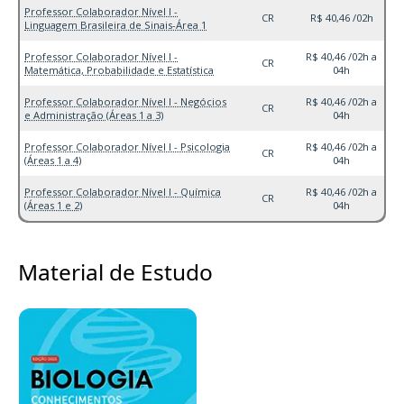
Professor Colaborador Nível I -
CR
R$ 40,46 /02h
Linguagem Brasileira de Sinais-Área 1
Professor Colaborador Nível I -
R$ 40,46 /02h a
CR
Matemática, Probabilidade e Estatística
04h
Professor Colaborador Nível I - Negócios
R$ 40,46 /02h a
CR
e Administração (Áreas 1 a 3)
04h
Professor Colaborador Nível I - Psicologia
R$ 40,46 /02h a
CR
(Áreas 1 a 4)
04h
Professor Colaborador Nível I - Química
R$ 40,46 /02h a
CR
(Áreas 1 e 2)
04h
Material de Estudo