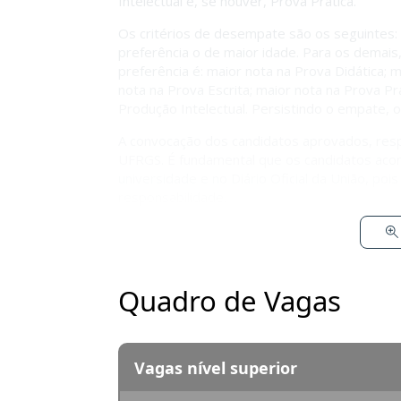
Intelectual e, se houver, Prova Prática.
Os critérios de desempate são os seguintes:
preferência o de maior idade. Para os demais
preferência é: maior nota na Prova Didática; 
nota na Prova Escrita; maior nota na Prova Pr
Produção Intelectual. Persistindo o empate, o 
A convocação dos candidatos aprovados, respe
UFRGS. É fundamental que os candidatos acom
universidade e no Diário Oficial da União, p
responsabilidade.
Quadro de Vagas
Vagas nível superior