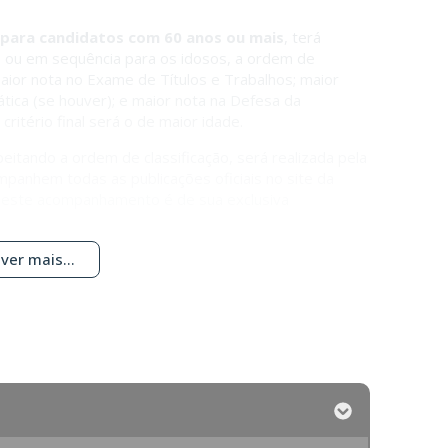
para candidatos com 60 anos ou mais
, terá
, ou em sequência para os idosos, a ordem de
maior nota no Exame de Títulos e Trabalhos; maior
ática (se houver); e maior nota na Defesa da
critério final será o de maior idade.
itando a ordem de classificação, será realizada pela
panhem todas as publicações oficiais no site da
ois este acompanhamento é de sua exclusiva
ver mais...