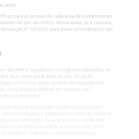
da União.
íficas para as provas de cada área de conhecimento,
poníveis no site da UFRGS. Recomenda-se a consulta
a Resolução n° 93/2021 para pleno entendimento das
o
lico da UFRGS seguirá um cronograma específico. As
eira fase serão publicadas no site oficial da
/?page_id=51159
) antes do início da segunda fase.
as, o resultado preliminar do concurso será
dereço eletrônico.
minata dos candidatos aprovados e classificados
o, será homologado e publicado por meio de edital no
ados serão ordenados de acordo com a média final
édia é calculada pela média aritmética das notas
e de Títulos e Trabalhos, Defesa da Produção