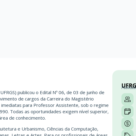
UFRG
Publicad
UFRGS) publicou o Edital Nº 06, de 03 de junho de
ovimento de cargos da Carreira do Magistério
imediatas para Professor Assistente, sob o regime
/1990. Todas as oportunidades exigem nível superior,
 área de conhecimento.
uitetura e Urbanismo, Ciências da Computação,
nas, Letras e Artes. Para os profissionais de áreas