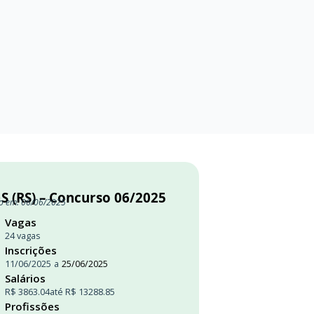
S (RS) – Concurso 06/2025
o em: 06/06/2025
Vagas
24 vagas
Inscrições
11/06/2025
a
25/06/2025
Salários
R$ 3863.04
até R$ 13288.85
Profissões