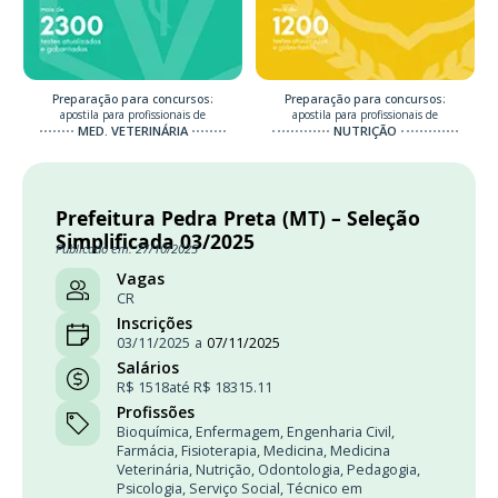
Preparação para concursos:
Preparação para concursos:
apostila para profissionais de
apostila para profissionais de
MED. VETERINÁRIA
NUTRIÇÃO
Prefeitura Pedra Preta (MT) – Seleção
Simplificada 03/2025
Publicado em: 27/10/2025
Vagas
CR
Inscrições
03/11/2025
a
07/11/2025
Salários
R$ 1518
até R$ 18315.11
Profissões
Bioquímica
,
Enfermagem
,
Engenharia Civil
,
Farmácia
,
Fisioterapia
,
Medicina
,
Medicina
Veterinária
,
Nutrição
,
Odontologia
,
Pedagogia
,
Psicologia
,
Serviço Social
,
Técnico em