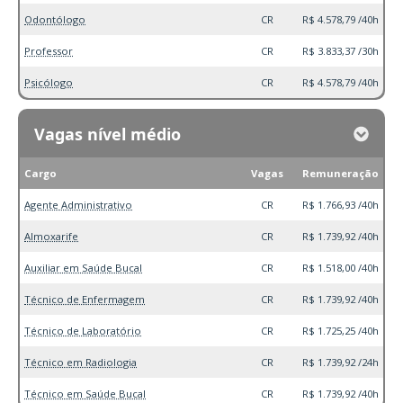
Odontólogo
CR
R$ 4.578,79 /40h
Professor
CR
R$ 3.833,37 /30h
Psicólogo
CR
R$ 4.578,79 /40h
Vagas nível médio
Cargo
Vagas
Remuneração
Agente Administrativo
CR
R$ 1.766,93 /40h
Almoxarife
CR
R$ 1.739,92 /40h
Auxiliar em Saúde Bucal
CR
R$ 1.518,00 /40h
Técnico de Enfermagem
CR
R$ 1.739,92 /40h
Técnico de Laboratório
CR
R$ 1.725,25 /40h
Técnico em Radiologia
CR
R$ 1.739,92 /24h
Técnico em Saúde Bucal
CR
R$ 1.739,92 /40h