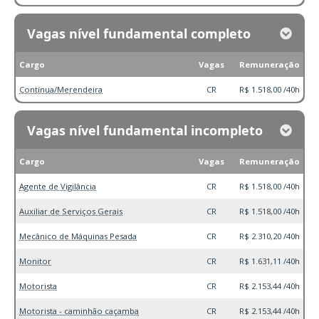
Vagas nível fundamental completo
Cargo
Vagas
Remuneração
Contínua/Merendeira
CR
R$ 1.518,00 /40h
Vagas nível fundamental incompleto
Cargo
Vagas
Remuneração
Agente de Vigilância
CR
R$ 1.518,00 /40h
Auxiliar de Serviços Gerais
CR
R$ 1.518,00 /40h
Mecânico de Máquinas Pesada
CR
R$ 2.310,20 /40h
Monitor
CR
R$ 1.631,11 /40h
Motorista
CR
R$ 2.153,44 /40h
Motorista - caminhão caçamba
CR
R$ 2.153,44 /40h