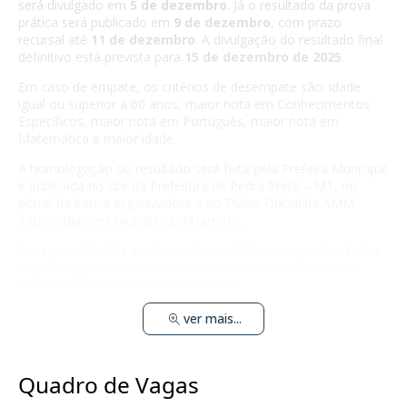
será divulgado em
5 de dezembro
. Já o resultado da prova
prática será publicado em
9 de dezembro
, com prazo
recursal até
11 de dezembro
. A divulgação do resultado final
definitivo está prevista para
15 de dezembro de 2025
.
Em caso de empate, os critérios de desempate são: idade
igual ou superior a 60 anos, maior nota em Conhecimentos
Específicos, maior nota em Português, maior nota em
Matemática e maior idade.
A homologação do resultado será feita pela Prefeita Municipal
e publicada no site da Prefeitura de Pedra Preta – MT, no
portal da banca organizadora e no Diário Oficial da AMM
(
https://diariomunicipal.org/mt/amm/
).
É responsabilidade exclusiva do candidato acompanhar todas
as publicações oficiais nos canais mencionados, inclusive
eventuais convocações e nomeações.
ver mais...
Quadro de Vagas