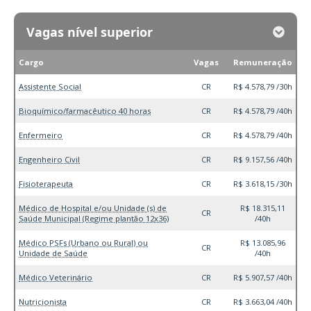
Vagas nível superior
Cargo
Vagas
Remuneração
Assistente Social
CR
R$ 4.578,79 /30h
Bioquímico/farmacêutico 40 horas
CR
R$ 4.578,79 /40h
Enfermeiro
CR
R$ 4.578,79 /40h
Engenheiro Civil
CR
R$ 9.157,56 /40h
Fisioterapeuta
CR
R$ 3.618,15 /30h
Médico de Hospital e/ou Unidade (s) de
R$ 18.315,11
CR
Saúde Municipal (Regime plantão 12x36)
/40h
Médico PSFs (Urbano ou Rural) ou
R$ 13.085,96
CR
Unidade de Saúde
/40h
Médico Veterinário
CR
R$ 5.907,57 /40h
Nutricionista
CR
R$ 3.663,04 /40h