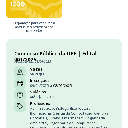
Preparação para concursos:
apostila para profissionais de
NUTRIÇÃO
Concurso Público da UPE | Edital
001/2025
Publicado em: 22/04/2025
Vagas
58 vagas
Inscrições
09/04/2025
a
08/05/2025
Salários
até R$ 5.320,35
Profissões
Administração
,
Biologia (licenciatura)
,
Biomedicina
,
Ciência da Computação
,
Ciências
Contábeis
,
Direito
,
Enfermagem
,
Engenharia
Ambiental
,
Engenharia da Computação
,
Engenharia de Produção
,
Estatística
,
Farmácia
,