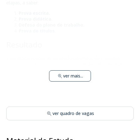
etapas, a saber:
Prova escrita.
Prova didática.
Defesa do plano de trabalho.
Prova de títulos.
Resultado
A publicação oficial do resultado preliminar do Concurso
Público da UPE será realizada no dia
23 de julho de 2025
.
ver mais...
ver quadro de vagas