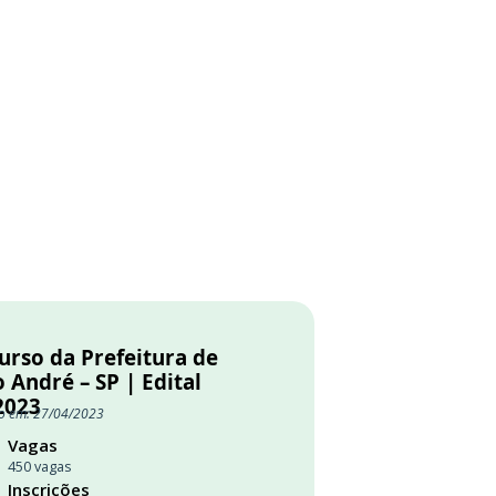
urso da Prefeitura de
 André – SP | Edital
2023
o em: 27/04/2023
Vagas
450 vagas
Inscrições