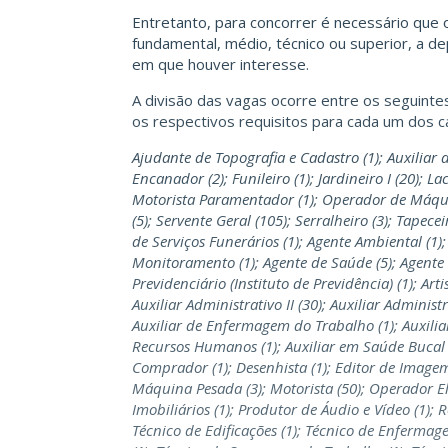
Entretanto, para concorrer é necessário que
fundamental, médio, técnico ou superior, a d
em que houver interesse.
A divisão das vagas ocorre entre os seguinte
os respectivos requisitos para cada um dos c
Ajudante de Topografia e Cadastro (1); Auxiliar d
Encanador (2); Funileiro (1); Jardineiro I (20); L
Motorista Paramentador (1); Operador de Máquin
(5); Servente Geral (105); Serralheiro (3); Tapece
de Serviços Funerários (1); Agente Ambiental (1);
Monitoramento (1); Agente de Saúde (5); Agente 
Previdenciário (Instituto de Previdência) (1); Ar
Auxiliar Administrativo II (30); Auxiliar Administr
Auxiliar de Enfermagem do Trabalho (1); Auxiliar 
Recursos Humanos (1); Auxiliar em Saúde Bucal (
Comprador (1); Desenhista (1); Editor de Imagem 
Máquina Pesada (3); Motorista (50); Operador Ele
Imobiliários (1); Produtor de Áudio e Vídeo (1); 
Técnico de Edificações (1); Técnico de Enfermage