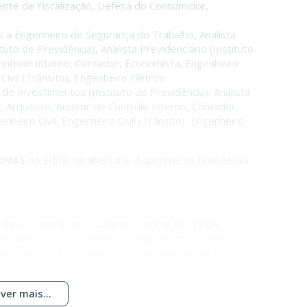
ente de Fiscalização, Defesa do Consumidor,
 a Engenheiro de Segurança do Trabalho, Analista
ituto de Previdência), Analista Previdenciário (Instituto
Controle Interno, Contador, Economista, Engenheiro
ivil (Trânsito), Engenheiro Elétrico.
de Investimentos (Instituto de Previdência), Analista
), Arquiteto, Auditor de Controle Interno, Contador,
eiro Civil, Engenheiro Civil (Trânsito), Engenheiro
ROVAS
do edital de abertura, disponível no final dessa
 data prevista para publicação oficial em
17 de
 Fundação VUNESP (www.vunesp.com.br), no site da
web.santoandre.sp.gov.br/), e por meio de extrato do
l Diário do Grande ABC.
ver mais...