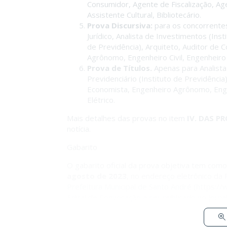
Consumidor, Agente de Fiscalização, Ag
Assistente Cultural, Bibliotecário.
Prova Discursiva:
para os concorrentes
Jurídico, Analista de Investimentos (Inst
de Previdência), Arquiteto, Auditor de 
Agrônomo, Engenheiro Civil, Engenheiro C
Prova de Títulos.
Apenas para Analista 
Previdenciário (Instituto de Previdência
Economista, Engenheiro Agrônomo, Engenh
Elétrico.
Mais detalhes das provas no item
IV. DAS P
notícia.
Gabarito
O gabarito oficial da prova objetiva tem como
agosto de 2023
, no endereço eletrônico da
Prefeitura Municipal de Santo André (https://
Edital de Convocação a ser publicado no jorna