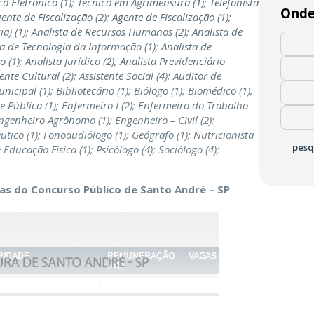
co Eletrônico (1); Técnico em Agrimensura (1); Telefonista
Onde
ente de Fiscalização (2); Agente de Fiscalização (1);
ia) (1); Analista de Recursos Humanos (2); Analista de
a de Tecnologia da Informação (1); Analista de
(1); Analista Jurídico (2); Analista Previdenciário
tente Cultural (2); Assistente Social (4); Auditor de
nicipal (1); Bibliotecário (1);
Biólogo
(1); Biomédico (1);
 Pública (1); Enfermeiro I (2); Enfermeiro do Trabalho
ngenheiro Agrônomo
(1); Engenheiro – Civil (2);
êutico (1); Fonoaudiólogo (1); Geógrafo (1);
Nutricionista
pesq
 Educação Física (1); Psicólogo (4); Sociólogo (4);
gas do Concurso Público de Santo André – SP