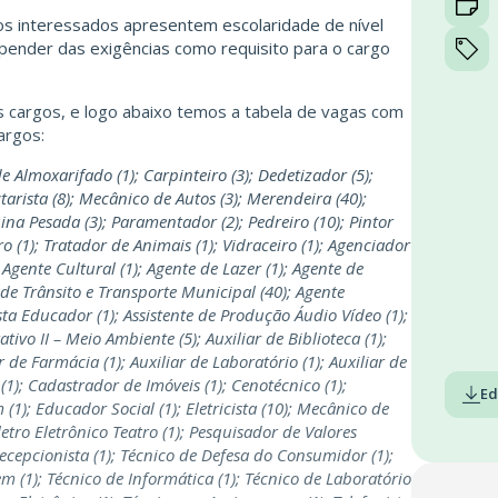
 os interessados apresentem escolaridade de nível
epender das exigências como requisito para o cargo
s cargos, e logo abaixo temos a tabela de vagas com
argos:
e Almoxarifado (1); Carpinteiro (3); Dedetizador (5);
actarista (8); Mecânico de Autos (3); Merendeira (40);
a Pesada (3); Paramentador (2); Pedreiro (10); Pintor
iro (1); Tratador de Animais (1); Vidraceiro (1); Agenciador
 Agente Cultural (1); Agente de Lazer (1); Agente de
de Trânsito e Transporte Municipal (40); Agente
tista Educador (1); Assistente de Produção Áudio Vídeo (1);
ativo II – Meio Ambiente (5); Auxiliar de Biblioteca (1);
de Farmácia (1); Auxiliar de Laboratório (1); Auxiliar de
1); Cadastrador de Imóveis (1); Cenotécnico (1);
Ed
(1); Educador Social (1); Eletricista (10); Mecânico de
tro Eletrônico Teatro (1); Pesquisador de Valores
Recepcionista (1); Técnico de Defesa do Consumidor (1);
m (1); Técnico de Informática (1); Técnico de Laboratório