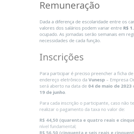
Remuneração
Dada a diferença de escolaridade entre os car
valores dos salários podem variar entre
R$ 1
ocupado. As jornadas serão semanais em re
necessidades de cada função.
Inscrições
Para participar é preciso preencher a ficha de
endereço eletrônico da
Vunesp
– Empresa Org
será aberto na data de
04 de maio de 2023
e
19 de junho
.
Para cada inscrição o participante, caso não 
realizar o pagamento da taxa no valor de:
R$ 44,50 (quarenta e quatro reais e cinqu
nível fundamental;
R$ 56,50 (cinquenta e seis reais e cinquen