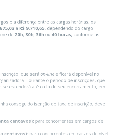
gos e a diferença entre as cargas horárias, os
.675,03
a
R$ 9.710,65
, dependendo do cargo
gime de
20h
,
30h
,
36h
ou
40 horas
, conforme as
 inscrição, que será
on-line
e ficará disponível no
anizadora – durante o período de inscrições, que
 se estenderá até o dia do seu encerramento, em
tenha conseguido isenção de taxa de inscrição, deve
enta centavos):
para concorrentes em cargos de
ta centavos):
para concorrentes em cargos de nível