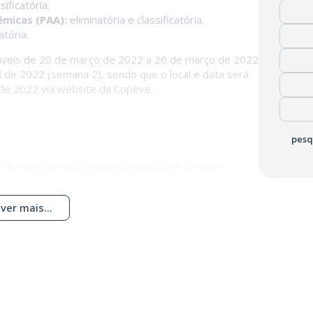
sificatória.
êmicas (PAA):
eliminatória e classificatória.
atória.
áveis de 20 de março de 2022 a 26 de março de 2022
l de 2022 (semana 2), sendo que o local e data será
 de 2022 via website da Copeve.
pesq
 dará no Diário Oficial da União (DOU) na data
ver mais...