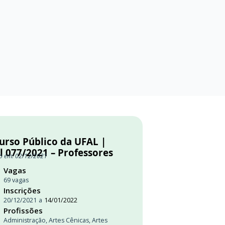
urso Público da UFAL |
l 077/2021 – Professores
o em: 02/12/2021
Vagas
69 vagas
Inscrições
20/12/2021
a
14/01/2022
Profissões
Administração
,
Artes Cênicas
,
Artes