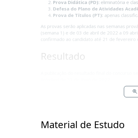
Prova Didática (PD):
eliminatória e clas
Defesa do Plano de Atividades Acad
Prova de Títulos (PT):
apenas classific
As provas serão aplicadas nas semanas prov
(semana 1) e de 03 de abril de 2022 a 09 abri
confirmado ao candidato até 21 de fevereiro
Resultado
A publicação do resultado final do concurso se
provável de 31 de maio de 2022.
Material de Estudo