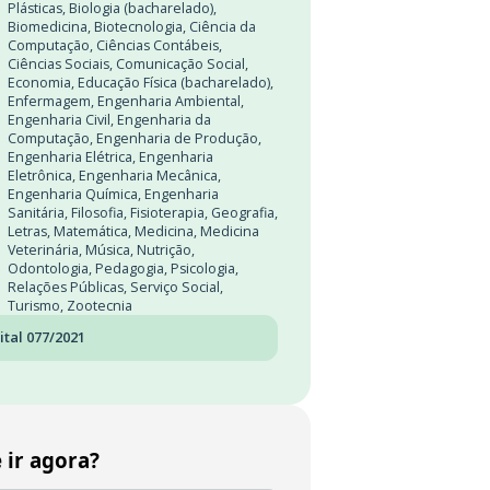
Plásticas
,
Biologia (bacharelado)
,
Biomedicina
,
Biotecnologia
,
Ciência da
Computação
,
Ciências Contábeis
,
Ciências Sociais
,
Comunicação Social
,
Economia
,
Educação Física (bacharelado)
,
Enfermagem
,
Engenharia Ambiental
,
Engenharia Civil
,
Engenharia da
Computação
,
Engenharia de Produção
,
Engenharia Elétrica
,
Engenharia
Eletrônica
,
Engenharia Mecânica
,
Engenharia Química
,
Engenharia
Sanitária
,
Filosofia
,
Fisioterapia
,
Geografia
,
Letras
,
Matemática
,
Medicina
,
Medicina
Veterinária
,
Música
,
Nutrição
,
Odontologia
,
Pedagogia
,
Psicologia
,
Relações Públicas
,
Serviço Social
,
Turismo
,
Zootecnia
ital 077/2021
 ir agora?