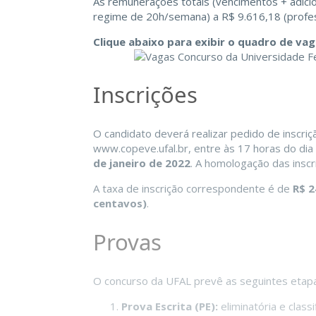
As remunerações totais (vencimentos + adicio
regime de 20h/semana) a R$ 9.616,18 (profe
Clique abaixo para exibir o quadro de vag
Inscrições
O candidato deverá realizar pedido de inscri
www.copeve.ufal.br, entre às 17 horas do dia
de janeiro de 2022
. A homologação das inscr
A taxa de inscrição correspondente é de
R$ 2
centavos)
.
Provas
O concurso da UFAL prevê as seguintes etapas
Prova Escrita (PE):
eliminatória e classi