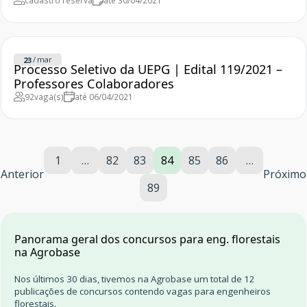
cadastro reserva
até 30/04/2021
/
mar
23
Processo Seletivo da UEPG | Edital 119/2021 –
Professores Colaboradores
92
vaga(s)
até 06/04/2021
1
…
82
83
84
85
86
…
Anterior
Próximo
89
Panorama geral dos concursos para eng. florestais
na Agrobase
Nos últimos 30 dias, tivemos na Agrobase um total de 12
publicações de concursos contendo vagas para engenheiros
florestais.