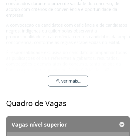
convocados durante o prazo de validade do concurso, de
acordo com critérios de conveniência e oportunidade da
empresa.
A convocação de candidatos com deficiência e de candidatos
negros, indígenas ou quilombolas observará a
proporcionalidade e a alternância com os candidatos da ampla
concorrência, conforme as regras estabelecidas no edital.
É responsabilidade exclusiva do candidato acompanhar todas
as publicações oficiais referentes a gabaritos, resultados,
convocações e demais atos do concurso, tanto no site da
banca organizadora quanto no Diário Oficial da União.
ver mais...
Quadro de Vagas
Vagas nível superior