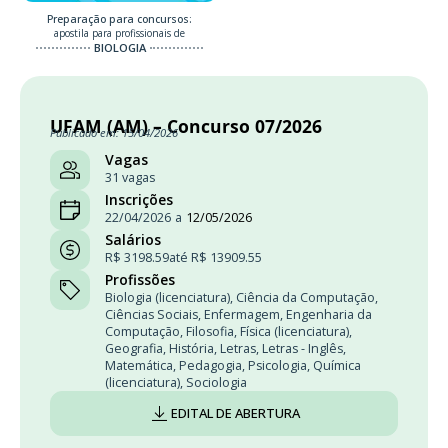
Preparação para concursos:
apostila para profissionais de
BIOLOGIA
UFAM (AM) – Concurso 07/2026
Publicado em: 15/04/2026
Vagas
31 vagas
Inscrições
22/04/2026
a
12/05/2026
Salários
R$ 3198.59
até R$ 13909.55
Profissões
Biologia (licenciatura)
,
Ciência da Computação
,
Ciências Sociais
,
Enfermagem
,
Engenharia da
Computação
,
Filosofia
,
Física (licenciatura)
,
Geografia
,
História
,
Letras
,
Letras - Inglês
,
Matemática
,
Pedagogia
,
Psicologia
,
Química
(licenciatura)
,
Sociologia
EDITAL DE ABERTURA