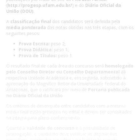
(
http://progesp.ufam.edu.br/
) e do
Diário Oficial da
União (DOU)
.
A
classificação final
dos candidatos será definida pela
média ponderada
das notas obtidas nas três etapas, com os
seguintes pesos:
Prova Escrita:
peso 2;
Prova Didática:
peso 1;
Prova de Títulos:
peso 1.
O resultado final de cada área do concurso será
homologado
pelo Conselho Diretor ou Conselho Departamental
da
respectiva Unidade Acadêmica e, em seguida, submetido à
apreciação do Magnífico Reitor da Universidade Federal do
Amazonas, que o ratificará por meio de
Portaria publicada
no Diário Oficial da União
.
Os critérios de desempate entre candidatos com a mesma
média final estão previstos no edital e devem ser consultados
na íntegra para pleno conhecimento.
Quanto à
validade do concurso
e à possibilidade de
prorrogação, o candidato deve verificar as disposições
específicas constantes no edital e na legislação vigente