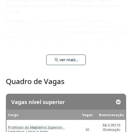
aplicável aos concursos públicos federais para o magistério
superior.
Atenção:
o acompanhamento de todas as publicações
oficiais — incluindo convocações, retificações, resultados
parciais e definitivos — é de
responsabilidade exclusiva do
candidato
. Mantenha seus dados atualizados e consulte
regularmente os canais oficiais da UFAM e o Diário Oficial da
União.
ver mais...
Quadro de Vagas
Vagas nível superior
Cargo
Vagas
Remuneração
R$ 6.397,19
Professor do Magistério Superior -
01
/Dedicação
Linguística, Letras e Artes