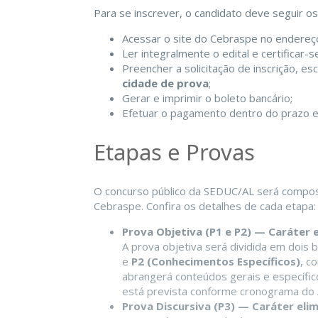
Para se inscrever, o candidato deve seguir o
Acessar o site do Cebraspe no endereço
Ler integralmente o edital e certificar-
Preencher a solicitação de inscrição, e
cidade de prova
;
Gerar e imprimir o boleto bancário;
Efetuar o pagamento dentro do prazo e
Etapas e Provas
O concurso público da SEDUC/AL será compo
Cebraspe. Confira os detalhes de cada etapa:
Prova Objetiva (P1 e P2) — Caráter e
A prova objetiva será dividida em dois 
e
P2 (Conhecimentos Específicos)
, c
abrangerá conteúdos gerais e específicos
está prevista conforme cronograma do A
Prova Discursiva (P3) — Caráter elimi