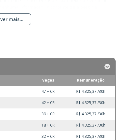
quanto no site do Cebraspe. Não deixe de verificar
 nenhuma informação importante seja perdida.
ver mais...
Vagas
Remuneração
47 + CR
R$ 4.325,37 /30h
42 + CR
R$ 4.325,37 /30h
39 + CR
R$ 4.325,37 /30h
18 + CR
R$ 4.325,37 /30h
32 + CR
R$ 4.325,37 /30h