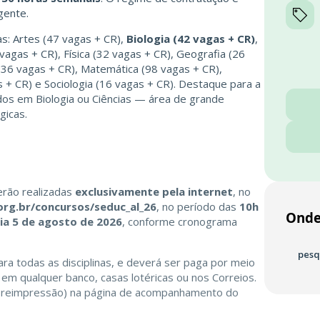
gente.
as: Artes (47 vagas + CR),
Biologia (42 vagas + CR)
,
 vagas + CR), Física (32 vagas + CR), Geografia (26
 (36 vagas + CR), Matemática (98 vagas + CR),
 + CR) e Sociologia (16 vagas + CR). Destaque para a
ados em Biologia ou Ciências — área de grande
gicas.
erão realizadas
exclusivamente pela internet
, no
rg.br/concursos/seduc_al_26
, no período das
10h
Onde
ia 5 de agosto de 2026
, conforme cronograma
pesq
para todas as disciplinas, e deverá ser paga por meio
 em qualquer banco, casas lotéricas ou nos Correios.
(e reimpressão) na página de acompanhamento do