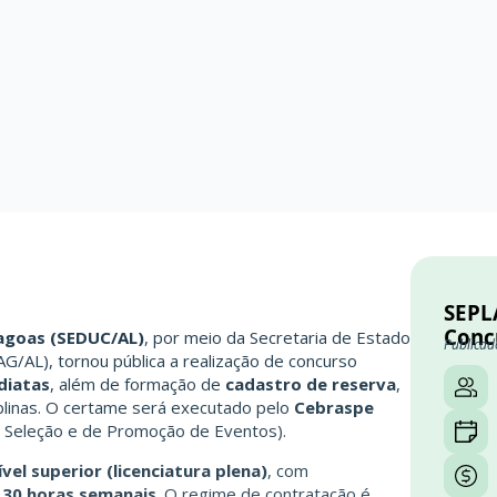
SEPL
Conc
lagoas (SEDUC/AL)
, por meio da Secretaria de Estado
Publicad
/AL), tornou pública a realização de concurso
diatas
, além de formação de
cadastro de reserva
,
plinas. O certame será executado pelo
Cebraspe
e Seleção e de Promoção de Eventos).
ível superior (licenciatura plena)
, com
e
30 horas semanais
. O regime de contratação é