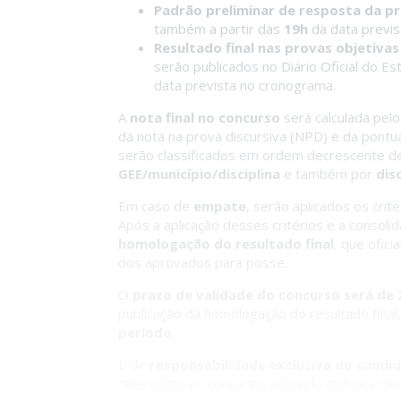
Padrão preliminar de resposta da pr
também a partir das
19h
da data previs
Resultado final nas provas objetivas
serão publicados no Diário Oficial do E
data prevista no cronograma.
A
nota final no concurso
será calculada pelo
da nota na prova discursiva (NPD) e da pontua
serão classificados em ordem decrescente de 
GEE/município/disciplina
e também por
disc
Em caso de
empate
, serão aplicados os crit
Após a aplicação desses critérios e a consoli
homologação do resultado final
, que ofic
dos aprovados para posse.
O
prazo de validade do concurso será de 
publicação da homologação do resultado fina
período
.
É de
responsabilidade exclusiva do candi
referentes ao concurso, incluindo convocaçõe