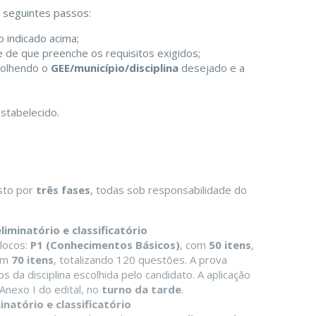
s seguintes passos:
 indicado acima;
se de que preenche os requisitos exigidos;
scolhendo o
GEE/município/disciplina
desejado e a
stabelecido.
sto por
três fases
, todas sob responsabilidade do
liminatório e classificatório
blocos:
P1 (Conhecimentos Básicos)
, com
50 itens
,
om
70 itens
, totalizando 120 questões. A prova
 da disciplina escolhida pelo candidato. A aplicação
nexo I do edital, no
turno da tarde
.
natório e classificatório