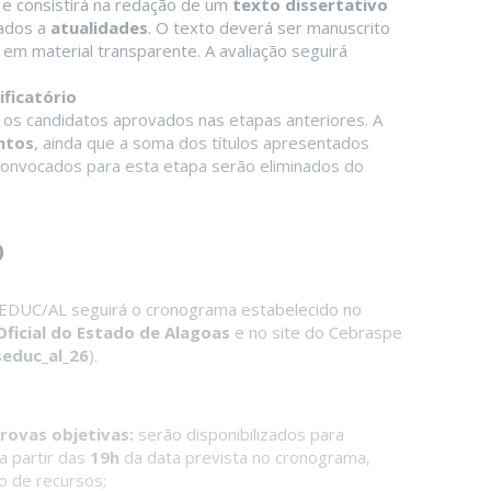
e consistirá na redação de um
texto dissertativo
nados a
atualidades
. O texto deverá ser manuscrito
 em material transparente. A avaliação seguirá
ificatório
 os candidatos aprovados nas etapas anteriores. A
ntos
, ainda que a soma dos títulos apresentados
 convocados para esta etapa serão eliminados do
o
SEDUC/AL seguirá o cronograma estabelecido no
Oficial do Estado de Alagoas
e no site do Cebraspe
educ_al_26
).
provas objetivas:
serão disponibilizados para
 a partir das
19h
da data prevista no cronograma,
o de recursos;