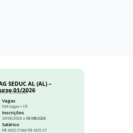
AG SEDUC AL (AL) –
urso 01/2026
o em: 03/06/2026
Vagas
504 vagas + CR
Inscrições
29/06/2026
a
05/08/2026
Salários
R$ 4325.37
até R$ 4325.37