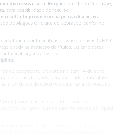
ova discursiva:
será divulgado no site do Cebraspe,
ta, com possibilidade de recurso;
 e resultado provisório na prova discursiva:
stado de Alagoas e no site do Cebraspe, conforme
 somatório da nota final nas provas objetivas (NFPO),
ção obtida na avaliação de títulos. Os candidatos
nota final, organizados por
iplina
.
érios de desempate previstos no item 14 do edital.
dação das classificações, será publicado o
edital de
ializa a conclusão do certame e autoriza a convocação
2 (dois) anos
, contados a partir da data de
l, podendo ser
prorrogado uma única vez por igual
dato
acompanhar todas as publicações oficiais
s, resultados, retificações e demais comunicados,