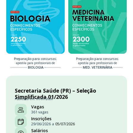
Preparação para concursos:
Preparação para concursos:
apostila para profissionais de
apostila para profissionais de
BIOLOGIA
MED. VETERINÁRIA
Secretaria Saúde (PR) – Seleção
Simplificada 01/2026
Publicado em: 01/07/2026
Vagas
361 vagas
Inscrições
29/06/2026
a
05/07/2026
Salários