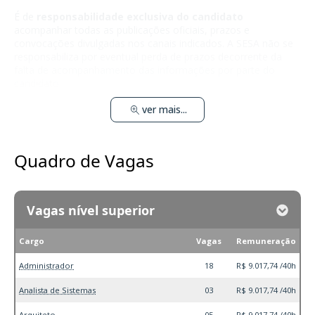
É de
responsabilidade exclusiva do candidato
acompanhar todas as publicações oficiais, prazos e
convocações divulgadas nos canais indicados. A SESA não se
responsabiliza por eventual perda de prazos decorrente da
falta de acompanhamento das informações por parte do
candidato.
ver mais...
Quadro de Vagas
Vagas nível superior
Cargo
Vagas
Remuneração
Administrador
18
R$ 9.017,74 /40h
Analista de Sistemas
03
R$ 9.017,74 /40h
Arquiteto
05
R$ 9.017,74 /40h