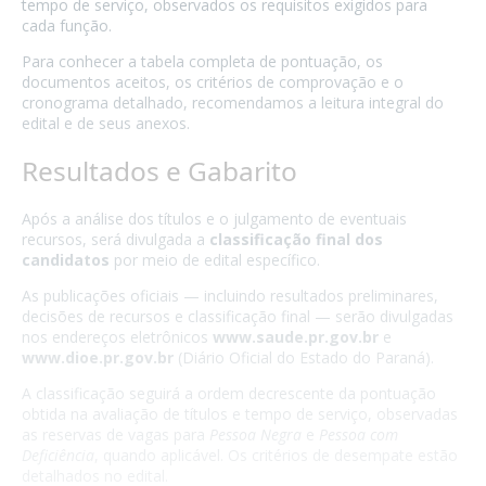
tempo de serviço, observados os requisitos exigidos para
cada função.
Para conhecer a tabela completa de pontuação, os
documentos aceitos, os critérios de comprovação e o
cronograma detalhado, recomendamos a leitura integral do
edital e de seus anexos.
Resultados e Gabarito
Após a análise dos títulos e o julgamento de eventuais
recursos, será divulgada a
classificação final dos
candidatos
por meio de edital específico.
As publicações oficiais — incluindo resultados preliminares,
decisões de recursos e classificação final — serão divulgadas
nos endereços eletrônicos
www.saude.pr.gov.br
e
www.dioe.pr.gov.br
(Diário Oficial do Estado do Paraná).
A classificação seguirá a ordem decrescente da pontuação
obtida na avaliação de títulos e tempo de serviço, observadas
as reservas de vagas para
Pessoa Negra
e
Pessoa com
Deficiência
, quando aplicável. Os critérios de desempate estão
detalhados no edital.