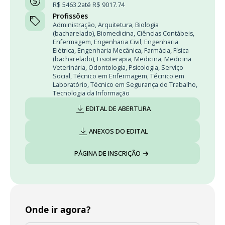
R$ 5463.2
até R$ 9017.74
Profissões
Administração
,
Arquitetura
,
Biologia
(bacharelado)
,
Biomedicina
,
Ciências Contábeis
,
Enfermagem
,
Engenharia Civil
,
Engenharia
Elétrica
,
Engenharia Mecânica
,
Farmácia
,
Física
(bacharelado)
,
Fisioterapia
,
Medicina
,
Medicina
Veterinária
,
Odontologia
,
Psicologia
,
Serviço
Social
,
Técnico em Enfermagem
,
Técnico em
Laboratório
,
Técnico em Segurança do Trabalho
,
Tecnologia da Informação
EDITAL DE ABERTURA
ANEXOS DO EDITAL
PÁGINA DE INSCRIÇÃO
Onde ir agora?