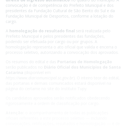
convocação é de competência do Prefeito Municipal e dos
presidentes da Fundação Cultural de São Bento do Sul e da
Fundação Municipal de Desportos, conforme a lotação do
cargo.
A
homologação do resultado final
será realizada pelo
Prefeito Municipal e pelos presidentes das fundações,
podendo ser efetuada por cargo ou por grupos. A
homologação representa o ato oficial que valida e encerra o
processo seletivo, autorizando a convocação dos aprovados.
Os resumos do edital e das
Portarias de Homologação
serão publicados no
Diário Oficial dos Municípios de Santa
Catarina
(disponível em
https://www.diariomunicipal.sc.gov.br
). O inteiro teor do edital,
das portarias e demais comunicados estará disponível na
página do certame no site do Instituto Tupy.
Os candidatos aprovados serão notificados obedecendo
rigorosamente a ordem de classificação por cargo.
Atenção:
o acompanhamento de todas as publicações
oficiais referentes a este processo seletivo — incluindo
convocações, retificações, resultados e homologação — é de