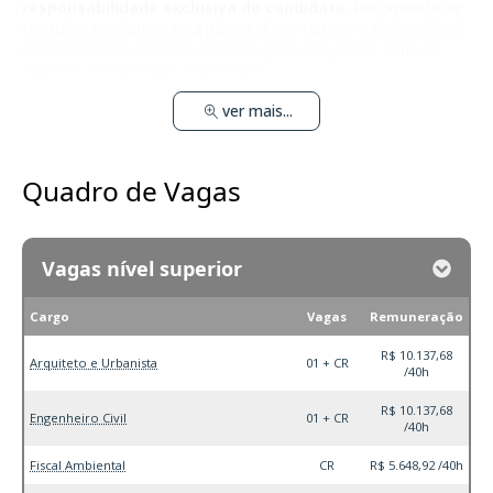
responsabilidade exclusiva do candidato
. Recomenda-se
consultar regularmente a página do certame e o Diário Oficial
dos Municípios de Santa Catarina para não perder nenhum
prazo ou comunicado importante.
ver mais...
Quadro de Vagas
Vagas nível superior
Cargo
Vagas
Remuneração
R$ 10.137,68
Arquiteto e Urbanista
01 + CR
/40h
R$ 10.137,68
Engenheiro Civil
01 + CR
/40h
Fiscal Ambiental
CR
R$ 5.648,92 /40h