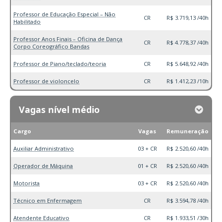
Professor de Educação Especial – Não
CR
R$ 3.719,13 /40h
Habilitado
Professor Anos Finais – Oficina de Dança
CR
R$ 4.778,37 /40h
Corpo Coreográfico Bandas
Professor de Piano/teclado/teoria
CR
R$ 5.648,92 /40h
Professor de violoncelo
CR
R$ 1.412,23 /10h
Vagas nível médio
Cargo
Vagas
Remuneração
Auxiliar Administrativo
03 + CR
R$ 2.520,60 /40h
Operador de Máquina
01 + CR
R$ 2.520,60 /40h
Motorista
03 + CR
R$ 2.520,60 /40h
Técnico em Enfermagem
CR
R$ 3.594,78 /40h
Atendente Educativo
CR
R$ 1.933,51 /30h