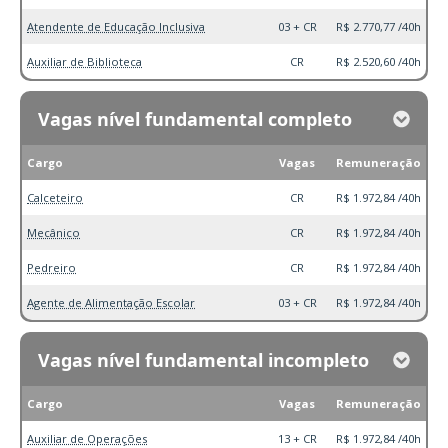
Atendente de Educação Inclusiva
03 + CR
R$ 2.770,77 /40h
Auxiliar de Biblioteca
CR
R$ 2.520,60 /40h
Vagas nível fundamental completo
Cargo
Vagas
Remuneração
Calceteiro
CR
R$ 1.972,84 /40h
Mecânico
CR
R$ 1.972,84 /40h
Pedreiro
CR
R$ 1.972,84 /40h
Agente de Alimentação Escolar
03 + CR
R$ 1.972,84 /40h
Vagas nível fundamental incompleto
Cargo
Vagas
Remuneração
Auxiliar de Operações
13 + CR
R$ 1.972,84 /40h