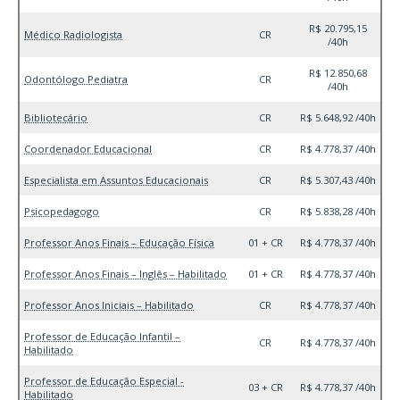
R$ 20.795,15
Médico Radiologista
CR
/40h
R$ 12.850,68
Odontólogo Pediatra
CR
/40h
Bibliotecário
CR
R$ 5.648,92 /40h
Coordenador Educacional
CR
R$ 4.778,37 /40h
Especialista em Assuntos Educacionais
CR
R$ 5.307,43 /40h
Psicopedagogo
CR
R$ 5.838,28 /40h
Professor Anos Finais – Educação Física
01 + CR
R$ 4.778,37 /40h
Professor Anos Finais – Inglês – Habilitado
01 + CR
R$ 4.778,37 /40h
Professor Anos Iniciais – Habilitado
CR
R$ 4.778,37 /40h
Professor de Educação Infantil –
CR
R$ 4.778,37 /40h
Habilitado
Professor de Educação Especial -
03 + CR
R$ 4.778,37 /40h
Habilitado