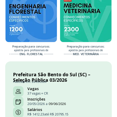
Preparação para concursos:
Preparação para concursos:
apostila para profissionais de
apostila para profissionais de
ENG. FLORESTAL
MED. VETERINÁRIA
Prefeitura São Bento do Sul (SC) –
Seleção Pública 03/2026
Publicado em: 26/05/2026
Vagas
37 vagas + CR
Inscrições
20/05/2026
a
09/06/2026
Salários
R$ 1412.23
até R$ 20795.15