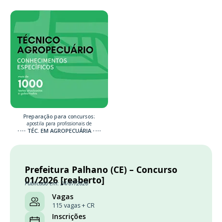
Preparação para concursos:
apostila para profissionais de
TÉC. EM AGROPECUÁRIA
Prefeitura Palhano (CE) – Concurso
01/2026 [reaberto]
Publicado em: 24/07/2026
Vagas
115 vagas + CR
Inscrições