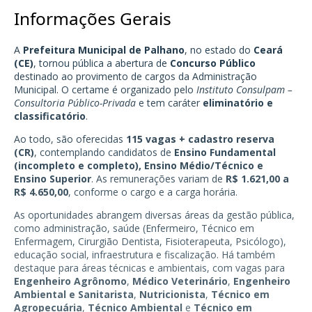
Informações Gerais
A
Prefeitura Municipal de Palhano
, no estado do
Ceará
(CE)
, tornou pública a abertura de
Concurso Público
destinado ao provimento de cargos da Administração
Municipal. O certame é organizado pelo
Instituto Consulpam –
Consultoria Público-Privada
e tem caráter
eliminatório e
classificatório
.
Ao todo, são oferecidas
115 vagas + cadastro reserva
(CR)
, contemplando candidatos de
Ensino Fundamental
(incompleto e completo), Ensino Médio/Técnico e
Ensino Superior
. As remunerações variam de
R$ 1.621,00 a
R$ 4.650,00
, conforme o cargo e a carga horária.
As oportunidades abrangem diversas áreas da gestão pública,
como administração, saúde (Enfermeiro, Técnico em
Enfermagem, Cirurgião Dentista, Fisioterapeuta, Psicólogo),
educação social, infraestrutura e fiscalização. Há também
destaque para áreas técnicas e ambientais, com vagas para
Engenheiro Agrônomo
,
Médico Veterinário
,
Engenheiro
Ambiental e Sanitarista
,
Nutricionista
,
Técnico em
Agropecuária
,
Técnico Ambiental
e
Técnico em