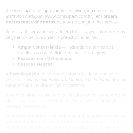
A classificação dos aprovados será divulgada no site do
Instituto Consulpam
(www.consulpam.com.br), em
ordem
decrescente das notas
obtidas no conjunto das provas.
O resultado será apresentado em três listagens, conforme os
segmentos de concorrência previstos no edital:
Ampla Concorrência
— incluindo os nomes dos
candidatos com deficiência e pessoas negras;
Pessoas com Deficiência
;
Pessoas Negras
.
A
homologação
do concurso será realizada por meio de
Decreto expedido pela Prefeitura Municipal de Palhano
, ato que
torna oficial o resultado final do certame.
Recomendamos consultar o edital para conferir os critérios de
classificação final, os critérios de desempate e o prazo de
validade do concurso.
O acompanhamento de todas as publicações oficiais —
incluindo gabaritos, resultados e convocações — é de
responsabilidade exclusiva do candidato.
Mantenha-se
atento aos canais oficiais da banca, da Prefeitura e ao Diário