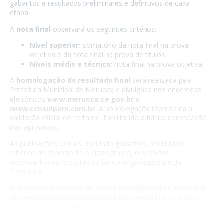
gabaritos e resultados preliminares e definitivos de cada
etapa.
A
nota final
observará os seguintes critérios:
Nível superior:
somatório da nota final na prova
objetiva e da nota final na prova de títulos.
Níveis médio e técnico:
nota final na prova objetiva.
A
homologação do resultado final
será realizada pela
Prefeitura Municipal de Meruoca e divulgada nos endereços
eletrônicos
www.meruoca.ce.gov.br
e
www.consulpam.com.br
. A homologação representa a
validação oficial do certame, habilitando a futura convocação
dos aprovados.
As publicações oficiais, incluindo gabaritos, resultados,
critérios de desempate e cronograma, devem ser
acompanhadas nos sites da banca organizadora e da
Prefeitura.
O acompanhamento de todas as publicações oficiais é
de responsabilidade exclusiva do candidato
, que deve
consultar regularmente os canais informados para não perder
prazos importantes ao longo do concurso.