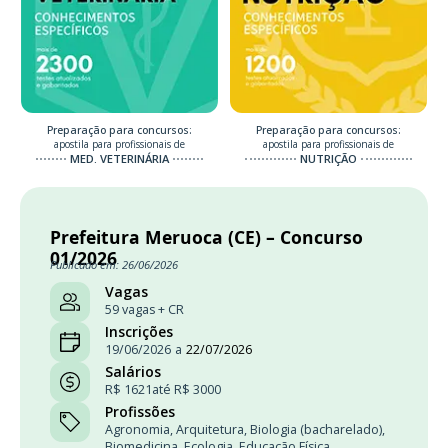
Preparação para concursos:
Preparação para concursos:
apostila para profissionais de
apostila para profissionais de
MED. VETERINÁRIA
NUTRIÇÃO
Prefeitura Meruoca (CE) – Concurso
01/2026
Publicado em: 26/06/2026
Vagas
59 vagas + CR
Inscrições
19/06/2026
a
22/07/2026
Salários
R$ 1621
até R$ 3000
Profissões
Agronomia
,
Arquitetura
,
Biologia (bacharelado)
,
Biomedicina
,
Ecologia
,
Educação Física