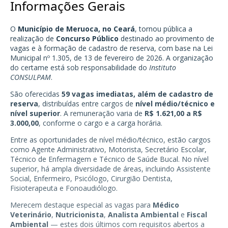
Informações Gerais
O
Município de Meruoca, no Ceará
, tornou pública a
realização de
Concurso Público
destinado ao provimento de
vagas e à formação de cadastro de reserva, com base na Lei
Municipal nº 1.305, de 13 de fevereiro de 2026. A organização
do certame está sob responsabilidade do
Instituto
CONSULPAM
.
São oferecidas
59 vagas imediatas, além de cadastro de
reserva
, distribuídas entre cargos de
nível médio/técnico e
nível superior
. A remuneração varia de
R$ 1.621,00 a R$
3.000,00
, conforme o cargo e a carga horária.
Entre as oportunidades de nível médio/técnico, estão cargos
como Agente Administrativo, Motorista, Secretário Escolar,
Técnico de Enfermagem e Técnico de Saúde Bucal. No nível
superior, há ampla diversidade de áreas, incluindo Assistente
Social, Enfermeiro, Psicólogo, Cirurgião Dentista,
Fisioterapeuta e Fonoaudiólogo.
Merecem destaque especial as vagas para
Médico
Veterinário
,
Nutricionista
,
Analista Ambiental
e
Fiscal
Ambiental
— estes dois últimos com requisitos abertos a