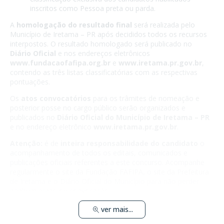
inscritos como Pessoa preta ou parda.
A
homologação do resultado final
será realizada pelo
Município de Iretama – PR após decididos todos os recursos
interpostos. O resultado homologado será publicado no
Diário Oficial
e nos endereços eletrônicos
www.fundacaofafipa.org.br
e
www.iretama.pr.gov.br
,
contendo as três listas classificatórias com as respectivas
pontuações.
Os
atos convocatórios
para os trâmites de nomeação e
posterior posse no cargo público serão organizados e
publicados no
Diário Oficial do Município de Iretama – PR
e no endereço eletrônico
www.iretama.pr.gov.br
.
Atenção:
é de
inteira responsabilidade do candidato
o
acompanhamento de todos os editais, comunicados e
publicações oficiais referentes a este concurso. Acompanhe
regularmente o site da Fundação FAFIPA, o site da Prefeitura
de Iretama e o Diário Oficial do Município para não perder
nenhum prazo ou convocação.
ver mais...