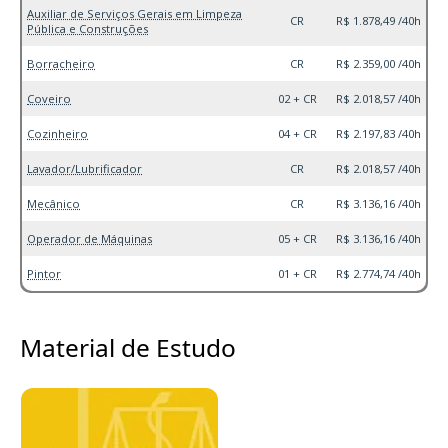
Auxiliar de Serviços Gerais em Limpeza
CR
R$ 1.878,49 /40h
Pública e Construções
Borracheiro
CR
R$ 2.359,00 /40h
Coveiro
02 + CR
R$ 2.018,57 /40h
Cozinheiro
04 + CR
R$ 2.197,83 /40h
Lavador/Lubrificador
CR
R$ 2.018,57 /40h
Mecânico
CR
R$ 3.136,16 /40h
Operador de Máquinas
05 + CR
R$ 3.136,16 /40h
Pintor
01 + CR
R$ 2.774,74 /40h
Material de Estudo