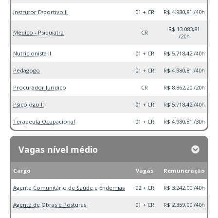
Instrutor Esportivo II
01 + CR
R$ 4.980,81 /40h
R$ 13.083,81
Médico - Psiquiatra
CR
/20h
Nutricionista II
01 + CR
R$ 5.718,42 /40h
Pedagogo
01 + CR
R$ 4.980,81 /40h
Procurador Jurídico
CR
R$ 8.862,20 /20h
Psicólogo II
01 + CR
R$ 5.718,42 /40h
Terapeuta Ocupacional
01 + CR
R$ 4.980,81 /30h
Vagas nível médio
Cargo
Vagas
Remuneração
Agente Comunitário de Saúde e Endemias
02 + CR
R$ 3.242,00 /40h
Agente de Obras e Posturas
01 + CR
R$ 2.359,00 /40h