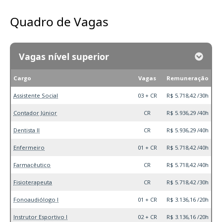
Quadro de Vagas
Vagas nível superior
Cargo
Vagas
Remuneração
Assistente Social
03 + CR
R$ 5.718,42 /30h
Contador Júnior
CR
R$ 5.936,29 /40h
Dentista II
CR
R$ 5.936,29 /40h
Enfermeiro
01 + CR
R$ 5.718,42 /40h
Farmacêutico
CR
R$ 5.718,42 /40h
Fisioterapeuta
CR
R$ 5.718,42 /30h
Fonoaudiólogo I
01 + CR
R$ 3.136,16 /20h
Instrutor Esportivo I
02 + CR
R$ 3.136,16 /20h