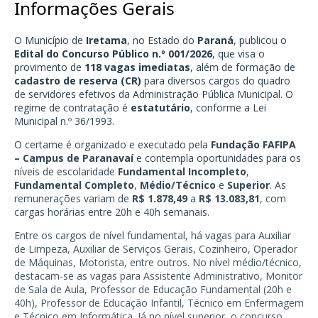
Informações Gerais
O Município de
Iretama
, no Estado do
Paraná
, publicou o
Edital do Concurso Público n.º 001/2026
, que visa o
provimento de
118 vagas imediatas
, além de formação de
cadastro de reserva (CR)
para diversos cargos do quadro
de servidores efetivos da Administração Pública Municipal. O
regime de contratação é
estatutário
, conforme a Lei
Municipal n.º 36/1993.
O certame é organizado e executado pela
Fundação FAFIPA
– Campus de Paranavaí
e contempla oportunidades para os
níveis de escolaridade
Fundamental Incompleto
,
Fundamental Completo
,
Médio/Técnico
e
Superior
. As
remunerações variam de
R$ 1.878,49
a
R$ 13.083,81
, com
cargas horárias entre 20h e 40h semanais.
Entre os cargos de nível fundamental, há vagas para Auxiliar
de Limpeza, Auxiliar de Serviços Gerais, Cozinheiro, Operador
de Máquinas, Motorista, entre outros. No nível médio/técnico,
destacam-se as vagas para Assistente Administrativo, Monitor
de Sala de Aula, Professor de Educação Fundamental (20h e
40h), Professor de Educação Infantil, Técnico em Enfermagem
e Técnico em Informática. Já no nível superior, o concurso