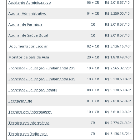
Assistente Administrativo
06 + CR
R$ 2.018,57 /40h
Auxiliar Administrativo
04 + CR
R$ 2.359,00 /40h
Auxiliar de Farmácia
CR
R$ 2.018,57 /40h
Auxiliar de Saúde Bucal
CR
R$ 2.018,57 /40h
Documentador Escolar
02 + CR
R$ 3.136,16 /40h
Monitor de Sala de Aula
20 + CR
R$ 1.878,49 /40h
Professor - Educação Fundamental 20h
10 + CR
R$ 2.565,32 /20h
Professor - Educação Fundamental 40h
10 + CR
R$ 5.130,63 /40h
Professor - Educação Infantil
08 + CR
R$ 5.130,63 /40h
Recepcionista
01 + CR
R$ 2.018,57 /40h
Técnico em Enfermagem
10 + CR
R$ 3.610,10 /40h
Técnico em Informática
CR
R$ 2.774,74 /40h
Técnico em Radiologia
CR
R$ 3.136,16 /24h