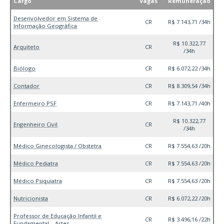
Cargo
Vagas
Remuneração
Desenvolvedor em Sistema de
CR
R$ 7.143,71 /34h
Informação Geográfica
R$ 10.322,77
Arquiteto
CR
/34h
Biólogo
CR
R$ 6.072,22 /34h
Contador
CR
R$ 8.309,54 /34h
Enfermeiro PSF
CR
R$ 7.143,71 /40h
R$ 10.322,77
Engenheiro Civil
CR
/34h
Médico Ginecologista / Obstetra
CR
R$ 7.554,63 /20h
Médico Pediatra
CR
R$ 7.554,63 /20h
Médico Psiquiatra
CR
R$ 7.554,63 /20h
Nutricionista
CR
R$ 6.072,22 /20h
Professor de Educação Infantil e
CR
R$ 3.496,16 /22h
Fundamental – Artes