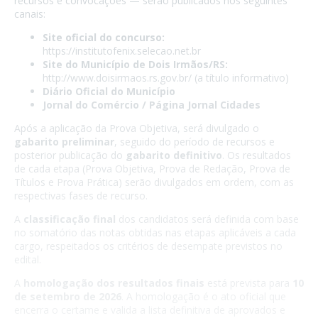
recursos e convocações — serão publicados nos seguintes
canais:
Site oficial do concurso:
https://institutofenix.selecao.net.br
Site do Município de Dois Irmãos/RS:
http://www.doisirmaos.rs.gov.br/ (a título informativo)
Diário Oficial do Município
Jornal do Comércio / Página Jornal Cidades
Após a aplicação da Prova Objetiva, será divulgado o
gabarito preliminar
, seguido do período de recursos e
posterior publicação do
gabarito definitivo
. Os resultados
de cada etapa (Prova Objetiva, Prova de Redação, Prova de
Títulos e Prova Prática) serão divulgados em ordem, com as
respectivas fases de recurso.
A
classificação final
dos candidatos será definida com base
no somatório das notas obtidas nas etapas aplicáveis a cada
cargo, respeitados os critérios de desempate previstos no
edital.
A
homologação dos resultados finais
está prevista para
10
de setembro de 2026
. A homologação é o ato oficial que
encerra o certame e valida a lista definitiva de aprovados e