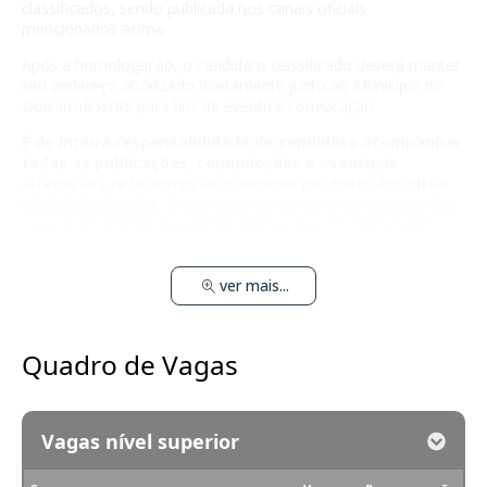
classificados, sendo publicada nos canais oficiais
mencionados acima.
Após a homologação, o candidato classificado deverá manter
seu endereço atualizado diretamente junto ao Município de
Dois Irmãos/RS para fins de eventual convocação.
É de inteira responsabilidade do candidato acompanhar
todas as publicações, comunicados e eventuais
alterações referentes ao concurso por meio dos sites
oficiais indicados.
O Município e a banca organizadora não
se responsabilizam por informações não consultadas pelo
candidato.
ver mais...
Quadro de Vagas
Vagas nível superior