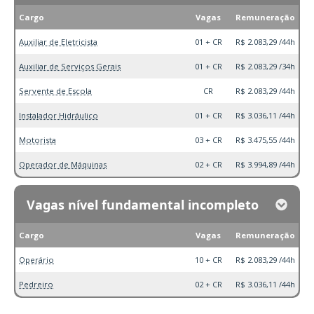
Cargo
Vagas
Remuneração
Auxiliar de Eletricista
01 + CR
R$ 2.083,29 /44h
Auxiliar de Serviços Gerais
01 + CR
R$ 2.083,29 /34h
Servente de Escola
CR
R$ 2.083,29 /44h
Instalador Hidráulico
01 + CR
R$ 3.036,11 /44h
Motorista
03 + CR
R$ 3.475,55 /44h
Operador de Máquinas
02 + CR
R$ 3.994,89 /44h
Vagas nível fundamental incompleto
Cargo
Vagas
Remuneração
Operário
10 + CR
R$ 2.083,29 /44h
Pedreiro
02 + CR
R$ 3.036,11 /44h