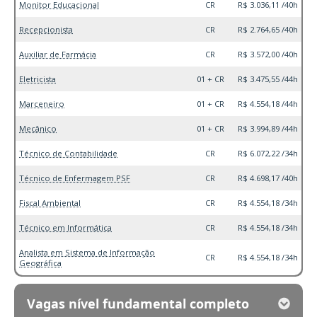
Monitor Educacional
CR
R$ 3.036,11 /40h
Recepcionista
CR
R$ 2.764,65 /40h
Auxiliar de Farmácia
CR
R$ 3.572,00 /40h
Eletricista
01 + CR
R$ 3.475,55 /44h
Marceneiro
01 + CR
R$ 4.554,18 /44h
Mecânico
01 + CR
R$ 3.994,89 /44h
Técnico de Contabilidade
CR
R$ 6.072,22 /34h
Técnico de Enfermagem PSF
CR
R$ 4.698,17 /40h
Fiscal Ambiental
CR
R$ 4.554,18 /34h
Técnico em Informática
CR
R$ 4.554,18 /34h
Analista em Sistema de Informação
CR
R$ 4.554,18 /34h
Geográfica
Vagas nível fundamental completo