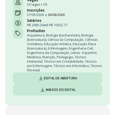
23 vagas + CR
Inscrições
27/05/2026
a
26/06/2026
Salários
R$ 2083.29
até R$ 10322.77
Profissões
Arquitetura
,
Biologia (bacharelado)
,
Biologia
(licenciatura)
,
Ciência da Computação
,
Ciências
Contábeis
,
Educação Artística
,
Educação Física
(licenciatura)
,
Enfermagem
,
Engenharia Civil
,
Engenharia da Computação
,
Letras - Espanhol
,
Medicina
,
Nutrição
,
Pedagogia
,
Técnico
Ambiental
,
Técnico em Contabilidade
,
Técnico
em Enfermagem
,
Técnico em Informática
,
Técnico
Florestal
EDITAL DE ABERTURA
ANEXOS DO EDITAL