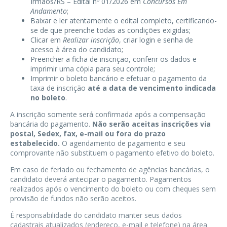
Irmãos/RS – Edital nº 01/2026 em
Concursos Em
Andamento
;
Baixar e ler atentamente o edital completo, certificando-
se de que preenche todas as condições exigidas;
Clicar em
Realizar inscrição
, criar login e senha de
acesso à área do candidato;
Preencher a ficha de inscrição, conferir os dados e
imprimir uma cópia para seu controle;
Imprimir o boleto bancário e efetuar o pagamento da
taxa de inscrição
até a data de vencimento indicada
no boleto
.
A inscrição somente será confirmada após a compensação
bancária do pagamento.
Não serão aceitas inscrições via
postal, Sedex, fax, e-mail ou fora do prazo
estabelecido.
O agendamento de pagamento e seu
comprovante não substituem o pagamento efetivo do boleto.
Em caso de feriado ou fechamento de agências bancárias, o
candidato deverá antecipar o pagamento. Pagamentos
realizados após o vencimento do boleto ou com cheques sem
provisão de fundos não serão aceitos.
É responsabilidade do candidato manter seus dados
cadastrais atualizados (endereço, e-mail e telefone) na área