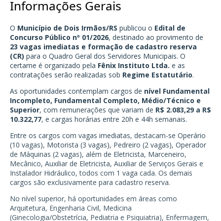
Informações Gerais
O
Município de Dois Irmãos/RS
publicou o
Edital de
Concurso Público nº 01/2026
, destinado ao provimento de
23 vagas imediatas e formação de cadastro reserva
(CR)
para o Quadro Geral dos Servidores Municipais. O
certame é organizado pela
Fênix Instituto Ltda.
e as
contratações serão realizadas sob
Regime Estatutário
.
As oportunidades contemplam cargos de
nível Fundamental
Incompleto, Fundamental Completo, Médio/Técnico e
Superior
, com remunerações que variam de
R$ 2.083,29 a R$
10.322,77
, e cargas horárias entre 20h e 44h semanais.
Entre os cargos com vagas imediatas, destacam-se Operário
(10 vagas), Motorista (3 vagas), Pedreiro (2 vagas), Operador
de Máquinas (2 vagas), além de Eletricista, Marceneiro,
Mecânico, Auxiliar de Eletricista, Auxiliar de Serviços Gerais e
Instalador Hidráulico, todos com 1 vaga cada. Os demais
cargos são exclusivamente para cadastro reserva.
No nível superior, há oportunidades em áreas como
Arquitetura, Engenharia Civil, Medicina
(Ginecologia/Obstetrícia, Pediatria e Psiquiatria), Enfermagem,