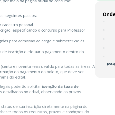
t
, por meio da página oficial do concurso:
Onde
 os seguintes passos:
o cadastro pessoal;
scrição, especificando o concurso para Professor
igidas para admissão ao cargo e submeter-se às
xa de inscrição e efetuar o pagamento dentro do
pesq
(cento e noventa reais), válido para todas as áreas. A
firmação do pagamento do boleto, que deve ser
rama do edital.
egais poderão solicitar
isenção da taxa de
os detalhados no edital, observando os prazos
tatus de sua inscrição diretamente na página do
onhecer todos os requisitos, prazos e condições do