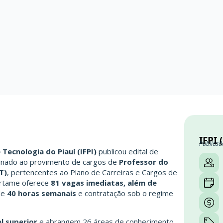
IFPI 
Publicad
 Tecnologia do Piauí (IFPI)
publicou edital de
inado ao provimento de cargos de
Professor do
T)
, pertencentes ao Plano de Carreiras e Cargos de
certame oferece
81 vagas imediatas, além de
de
40 horas semanais
e contratação sob o regime
el superior
e abrangem 26 áreas de conhecimento