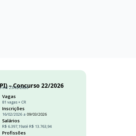
(PI) – Concurso 22/2026
o em: 23/02/2026
Vagas
81 vagas + CR
Inscrições
16/02/2026
a
09/03/2026
Salários
R$ 6.397,19
até R$ 13.763,94
Profissões