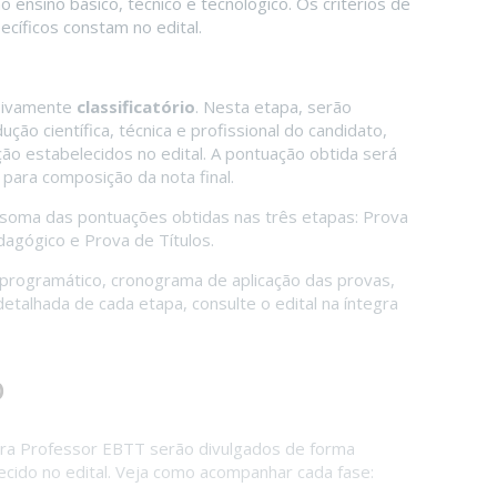
o ensino básico, técnico e tecnológico. Os critérios de
cíficos constam no edital.
usivamente
classificatório
. Nesta etapa, serão
ção científica, técnica e profissional do candidato,
ão estabelecidos no edital. A pontuação obtida será
para composição da nota final.
 soma das pontuações obtidas nas três etapas: Prova
agógico e Prova de Títulos.
programático, cronograma de aplicação das provas,
etalhada de cada etapa, consulte o edital na íntegra
o
ara Professor EBTT serão divulgados de forma
cido no edital. Veja como acompanhar cada fase: