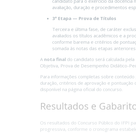
candidato para o exercício da docência n
avaliação, duração e procedimentos espe
3ª Etapa — Prova de Títulos
Terceira e última fase, de caráter excl
avaliados os títulos acadêmicos e a produ
conforme barema e critérios de pontuaç
somada às notas das etapas anteriores 
A
nota final
do candidato será calculada pela
Objetiva, Prova de Desempenho Didático-Ped
Para informações completas sobre conteúdo 
duração, critérios de aprovação e pontuação d
disponível na página oficial do concurso.
Resultados e Gabarit
Os resultados do Concurso Público do IFPI p
progressiva, conforme o cronograma estabele