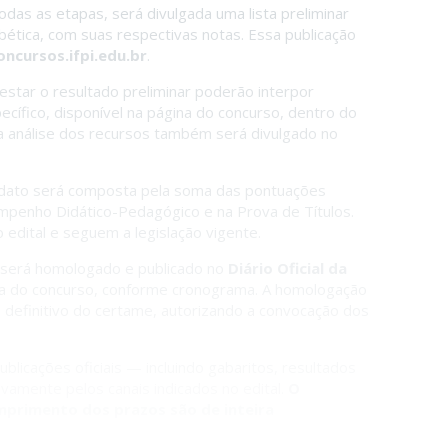
das as etapas, será divulgada uma lista preliminar
ética, com suas respectivas notas. Essa publicação
oncursos.ifpi.edu.br
.
star o resultado preliminar poderão interpor
ecífico, disponível na página do concurso, dentro do
a análise dos recursos também será divulgado no
didato será composta pela soma das pontuações
mpenho Didático-Pedagógico e na Prova de Títulos.
 edital e seguem a legislação vigente.
o será homologado e publicado no
Diário Oficial da
ina do concurso, conforme cronograma. A homologação
do definitivo do certame, autorizando a convocação dos
icações oficiais — incluindo gabaritos, resultados
ivamente pelos canais indicados no edital.
O
primento dos prazos são de inteira