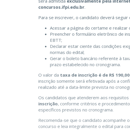
será admitida
exclusivamente pela interne
concursos.ifpi.edu.br
.
Para se inscrever, o candidato deverá seguir
Acessar a página do certame e realizar 
Preencher o formulário eletrônico de in
EBTT;
Declarar estar ciente das condições ex
normas do edital;
Gerar o boleto bancário referente à ta
prazo estabelecido no cronograma.
O valor da
taxa de inscrição é de R$ 190,00
inscrição somente será efetivada após a con
realizado até a data-limite prevista no cronog
Os candidatos que atenderem aos requisitos l
inscrição
, conforme critérios e procediment
específicos previstos no cronograma.
Recomenda-se que o candidato acompanhe o s
concurso e leia integralmente o edital para c