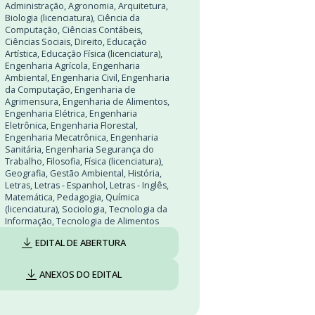
Administração
,
Agronomia
,
Arquitetura
,
Biologia (licenciatura)
,
Ciência da
Computação
,
Ciências Contábeis
,
Ciências Sociais
,
Direito
,
Educação
Artística
,
Educação Física (licenciatura)
,
Engenharia Agrícola
,
Engenharia
Ambiental
,
Engenharia Civil
,
Engenharia
da Computação
,
Engenharia de
Agrimensura
,
Engenharia de Alimentos
,
Engenharia Elétrica
,
Engenharia
Eletrônica
,
Engenharia Florestal
,
Engenharia Mecatrônica
,
Engenharia
Sanitária
,
Engenharia Segurança do
Trabalho
,
Filosofia
,
Física (licenciatura)
,
Geografia
,
Gestão Ambiental
,
História
,
Letras
,
Letras - Espanhol
,
Letras - Inglês
,
Matemática
,
Pedagogia
,
Química
(licenciatura)
,
Sociologia
,
Tecnologia da
Informação
,
Tecnologia de Alimentos
EDITAL DE ABERTURA
ANEXOS DO EDITAL