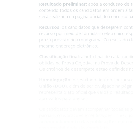
Resultado preliminar:
após a conclusão de to
contendo todos os candidatos em ordem alfab
será realizada na página oficial do concurso:
c
Recursos:
os candidatos que desejarem conte
recurso por meio de formulário eletrônico esp
prazo previsto no cronograma. O resultado d
mesmo endereço eletrônico.
Classificação final:
a nota final de cada can
obtidas na Prova Objetiva, na Prova de Dese
Os critérios de desempate estão definidos no
Homologação:
o resultado final do concurs
União (DOU)
, além de ser divulgado na pág
representa o ato oficial que valida o resulta
aprovados para posse.
Os candidatos devem acompanhar todas as publ
parciais, convocações e retificações — exclus
acompanhamento das publicações e o cum
responsabilidade do candidato.