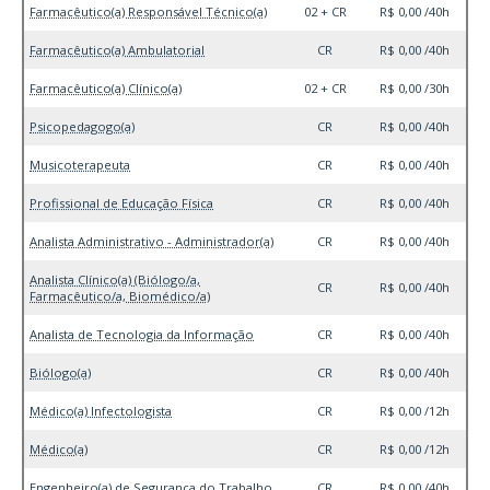
Farmacêutico(a) Responsável Técnico(a)
02 + CR
R$ 0,00 /40h
Farmacêutico(a) Ambulatorial
CR
R$ 0,00 /40h
Farmacêutico(a) Clínico(a)
02 + CR
R$ 0,00 /30h
Psicopedagogo(a)
CR
R$ 0,00 /40h
Musicoterapeuta
CR
R$ 0,00 /40h
Profissional de Educação Física
CR
R$ 0,00 /40h
Analista Administrativo - Administrador(a)
CR
R$ 0,00 /40h
Analista Clínico(a) (Biólogo/a,
CR
R$ 0,00 /40h
Farmacêutico/a, Biomédico/a)
Analista de Tecnologia da Informação
CR
R$ 0,00 /40h
Biólogo(a)
CR
R$ 0,00 /40h
Médico(a) Infectologista
CR
R$ 0,00 /12h
Médico(a)
CR
R$ 0,00 /12h
Engenheiro(a) de Segurança do Trabalho
CR
R$ 0,00 /40h