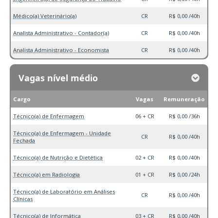
Médico(a) Veterinário(a)
CR
R$ 0,00 /40h
Analista Administrativo - Contador(a)
CR
R$ 0,00 /40h
Analista Administrativo - Economista
CR
R$ 0,00 /40h
Vagas nível médio
Cargo
Vagas
Remuneração
Técnico(a) de Enfermagem
06 + CR
R$ 0,00 /36h
Técnico(a) de Enfermagem - Unidade
CR
R$ 0,00 /40h
Fechada
Técnico(a) de Nutrição e Dietética
02 + CR
R$ 0,00 /40h
Técnico(a) em Radiologia
01 + CR
R$ 0,00 /24h
Técnico(a) de Laboratório em Análises
CR
R$ 0,00 /40h
Clínicas
Técnico(a) de Informática
03 + CR
R$ 0,00 /40h