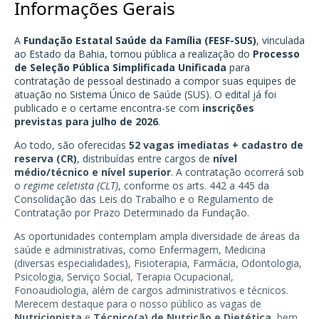
Informações Gerais
A
Fundação Estatal Saúde da Família (FESF-SUS)
, vinculada
ao Estado da Bahia, tornou pública a realização do
Processo
de Seleção Pública Simplificada Unificada
para
contratação de pessoal destinado a compor suas equipes de
atuação no Sistema Único de Saúde (SUS). O edital já foi
publicado e o certame encontra-se com
inscrições
previstas para julho de 2026
.
Ao todo, são oferecidas
52 vagas imediatas + cadastro de
reserva (CR)
, distribuídas entre cargos de
nível
médio/técnico e nível superior
. A contratação ocorrerá sob
o
regime celetista (CLT)
, conforme os arts. 442 a 445 da
Consolidação das Leis do Trabalho e o Regulamento de
Contratação por Prazo Determinado da Fundação.
As oportunidades contemplam ampla diversidade de áreas da
saúde e administrativas, como Enfermagem, Medicina
(diversas especialidades), Fisioterapia, Farmácia, Odontologia,
Psicologia, Serviço Social, Terapia Ocupacional,
Fonoaudiologia, além de cargos administrativos e técnicos.
Merecem destaque para o nosso público as vagas de
Nutricionista
e
Técnico(a) de Nutrição e Dietética
, bem