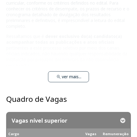
curricular, conforme os critérios definidos no edital. Para
conhecer os critérios de desempate, os prazos de recurso e o
cronograma detalhado de divulgação dos resultados
preliminares e definitivos, é imprescindível a leitura do edital
completo.
Ressaltamos que é
dever exclusivo do(a) candidato(a)
acompanhar todas as publicações e atos oficiais
pertinentes a este processo seletivo por meio dos canais
oficiais indicados, não havendo qualquer responsabilidade da
instituição por prejuízos decorrentes da não observância
dessa regra.
ver mais...
Quadro de Vagas
Vagas nível superior
Cargo
Vagas
Remuneração