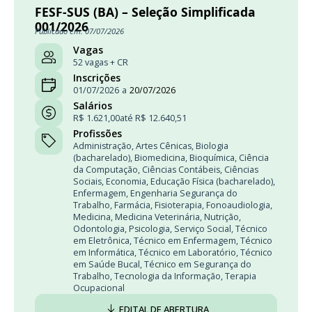
FESF-SUS (BA) – Seleção Simplificada
001/2026
Publicado em: 07/07/2026
Vagas
52 vagas + CR
Inscrições
01/07/2026
a
20/07/2026
Salários
R$ 1.621,00
até R$ 12.640,51
Profissões
Administração
,
Artes Cênicas
,
Biologia
(bacharelado)
,
Biomedicina
,
Bioquímica
,
Ciência
da Computação
,
Ciências Contábeis
,
Ciências
Sociais
,
Economia
,
Educação Física (bacharelado)
,
Enfermagem
,
Engenharia Segurança do
Trabalho
,
Farmácia
,
Fisioterapia
,
Fonoaudiologia
,
Medicina
,
Medicina Veterinária
,
Nutrição
,
Odontologia
,
Psicologia
,
Serviço Social
,
Técnico
em Eletrônica
,
Técnico em Enfermagem
,
Técnico
em Informática
,
Técnico em Laboratório
,
Técnico
em Saúde Bucal
,
Técnico em Segurança do
Trabalho
,
Tecnologia da Informação
,
Terapia
Ocupacional
EDITAL DE ABERTURA