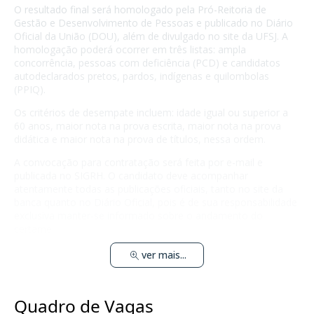
O resultado final será homologado pela Pró-Reitoria de
Gestão e Desenvolvimento de Pessoas e publicado no Diário
Oficial da União (DOU), além de divulgado no site da UFSJ. A
homologação poderá ocorrer em três listas: ampla
concorrência, pessoas com deficiência (PCD) e candidatos
autodeclarados pretos, pardos, indígenas e quilombolas
(PPIQ).
Os critérios de desempate incluem: idade igual ou superior a
60 anos, maior nota na prova escrita, maior nota na prova
didática e maior nota na prova de títulos, nessa ordem.
A convocação para contratação será feita por e-mail e
publicada no SIGRH. O candidato deve acompanhar
atentamente todas as publicações oficiais, tanto no site da
banca quanto no Diário Oficial, pois é de sua responsabilidade
exclusiva manter-se informado sobre o andamento do
certame.
ver mais...
Quadro de Vagas