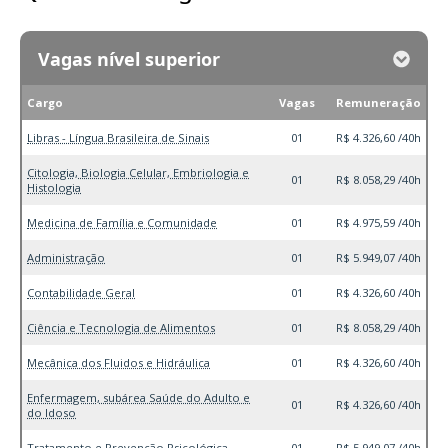
Vagas nível superior
Cargo
Vagas
Remuneração
Libras - Língua Brasileira de Sinais
01
R$ 4.326,60 /40h
Citologia, Biologia Celular, Embriologia e
01
R$ 8.058,29 /40h
Histologia
Medicina de Família e Comunidade
01
R$ 4.975,59 /40h
Administração
01
R$ 5.949,07 /40h
Contabilidade Geral
01
R$ 4.326,60 /40h
Ciência e Tecnologia de Alimentos
01
R$ 8.058,29 /40h
Mecânica dos Fluidos e Hidráulica
01
R$ 4.326,60 /40h
Enfermagem, subárea Saúde do Adulto e
01
R$ 4.326,60 /40h
do Idoso
Tratamento e Prevenção Psicológica
01
R$ 5.949,07 /40h