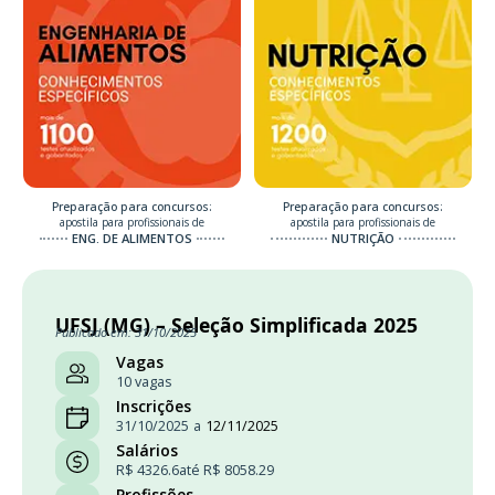
Preparação para concursos:
Preparação para concursos:
apostila para profissionais de
apostila para profissionais de
ENG. DE ALIMENTOS
NUTRIÇÃO
UFSJ (MG) – Seleção Simplificada 2025
Publicado em: 31/10/2025
Vagas
10 vagas
Inscrições
31/10/2025
a
12/11/2025
Salários
R$ 4326.6
até R$ 8058.29
Profissões