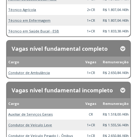
Técnico Agrícola
2+CR
R$ 1.807,04 /40h
Técnico em Enfermagem
1+CR
R$ 1.807,04 /40h
Técnico em Saúde Bucal - ESB
1+CR
R$ 1.833,38 /40h
Vagas nível fundamental completo
Cargo
Vagas
Remuneração
Condutor de Ambulância
1+CR
R$ 2.650,84 /40h
Vagas nível fundamental incompleto
Cargo
Vagas
Remuneração
Auxiliar de Serviços Gerais
CR
R$ 1.518,00 /40h
Condutor de Veículo Leve
1+CR
R$ 1.555,56 /40h
Condutor de Veículo Pesado I - Ônibus
1+CR
R$ 2.650,84 /40h