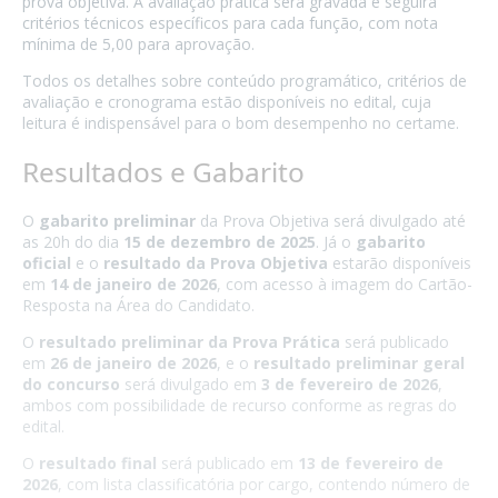
prova objetiva. A avaliação prática será gravada e seguirá
critérios técnicos específicos para cada função, com nota
mínima de 5,00 para aprovação.
Todos os detalhes sobre conteúdo programático, critérios de
avaliação e cronograma estão disponíveis no edital, cuja
leitura é indispensável para o bom desempenho no certame.
Resultados e Gabarito
O
gabarito preliminar
da Prova Objetiva será divulgado até
as 20h do dia
15 de dezembro de 2025
. Já o
gabarito
oficial
e o
resultado da Prova Objetiva
estarão disponíveis
em
14 de janeiro de 2026
, com acesso à imagem do Cartão-
Resposta na Área do Candidato.
O
resultado preliminar da Prova Prática
será publicado
em
26 de janeiro de 2026
, e o
resultado preliminar geral
do concurso
será divulgado em
3 de fevereiro de 2026
,
ambos com possibilidade de recurso conforme as regras do
edital.
O
resultado final
será publicado em
13 de fevereiro de
2026
, com lista classificatória por cargo, contendo número de