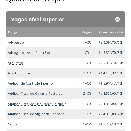
Vagas nível superior
Cargo
Vagas
Remuneração
Advogado
1+CR
R$ 5.394,70 /30h
Advogado - Assistência Social
CR
R$ 5.394,70 /30h
Arquiteto
1+CR
R$ 5.394,70 /30h
Assistente Social
2+CR
R$ 4.185,32 /30h
Auditor de Controle Interno
1+CR
R$ 3.944,47 /40h
Auditor Fiscal de Obras e Posturas
2+CR
R$ 4.300,00 /40h
Auditor Fiscal de Tributos Municipais
1+CR
R$ 4.300,00 /40h
Auditor Fiscal de Vigilância Sanitária
1+CR
R$ 4.300,00 /40h
Contador
1+CR
R$ 6.769,10 /40h