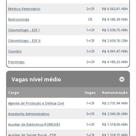
Médico Veterinário
2+CR
R$ 6.562,41 /40h
Nutricionista
CR
R$ 4.185,39 /40h
Odontólogo - ESF I
1+CR
R$ 5.539,75 /40h
Odontólogo - ESF II
1+CR
R$ 2.659,76 /20h
Ouvidor
1+CR
R$ 4.041,47 /40h
Psicólogo
2+CR
R$ 4.185,32 /40h
Vagas nível médio
Cargo
Vagas
Remuneração
Agente de Proteção e Defesa Civil
1+CR
R$ 2.731,94 /40h
Assistente Administrativo
5+CR
R$ 2.540,36 /40h
Auxiliar de Biblioteca (FUNJUVE)
1+CR
R$ 1.518,00 /40h
Auxiliar de Saúde Bucal - ESB
1+CR
R$ 1.518,37 /40h