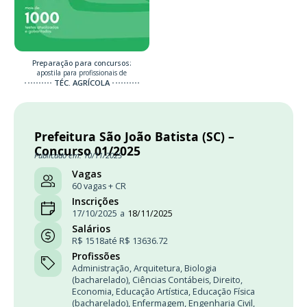
Preparação para concursos:
apostila para profissionais de
TÉC. AGRÍCOLA
Prefeitura São João Batista (SC) –
Concurso 01/2025
Publicado em: 10/11/2025
Vagas
60 vagas + CR
Inscrições
17/10/2025
a
18/11/2025
Salários
R$ 1518
até R$ 13636.72
Profissões
Administração
,
Arquitetura
,
Biologia
(bacharelado)
,
Ciências Contábeis
,
Direito
,
Economia
,
Educação Artística
,
Educação Física
(bacharelado)
,
Enfermagem
,
Engenharia Civil
,