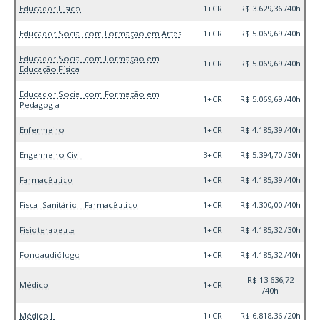
Educador Físico
1+CR
R$ 3.629,36 /40h
Educador Social com Formação em Artes
1+CR
R$ 5.069,69 /40h
Educador Social com Formação em
1+CR
R$ 5.069,69 /40h
Educação Física
Educador Social com Formação em
1+CR
R$ 5.069,69 /40h
Pedagogia
Enfermeiro
1+CR
R$ 4.185,39 /40h
Engenheiro Civil
3+CR
R$ 5.394,70 /30h
Farmacêutico
1+CR
R$ 4.185,39 /40h
Fiscal Sanitário - Farmacêutico
1+CR
R$ 4.300,00 /40h
Fisioterapeuta
1+CR
R$ 4.185,32 /30h
Fonoaudiólogo
1+CR
R$ 4.185,32 /40h
R$ 13.636,72
Médico
1+CR
/40h
Médico II
1+CR
R$ 6.818,36 /20h