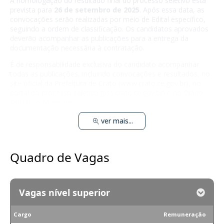
A homologação do resultado final do processo seletivo está
prevista para
26 de setembro de 2025
. Após essa data, as
convocações serão realizadas por meio de Edital específico,
seguindo a ordem de classificação. Os candidatos aprovados
deverão acompanhar as publicações para a entrega da
documentação necessária à contratação.
É de responsabilidade exclusiva do candidato acompanhar
todas as publicações, incluindo convocações e resultados, no
site oficial da Prefeitura de Crato (www.crato.ce.gov.br), no
portal do processo seletivo (pss.crato.ce.gov.br) e no Diário
Oficial do Município.
ver mais...
Quadro de Vagas
Vagas nível superior
Cargo
Remuneração