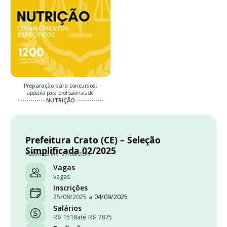
Preparação para concursos:
apostila para profissionais de
NUTRIÇÃO
Prefeitura Crato (CE) – Seleção
Simplificada 02/2025
Publicado em: 27/08/2025
Vagas
vagas
Inscrições
25/08/2025
a
04/09/2025
Salários
R$ 1518
até R$ 7875